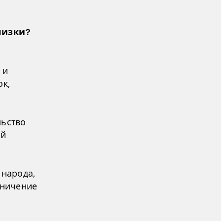
лизки?
 и
ок,
льство
ый
 народа,
аничение