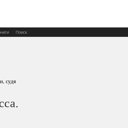
ниги
Поиск
и, судя
сса.