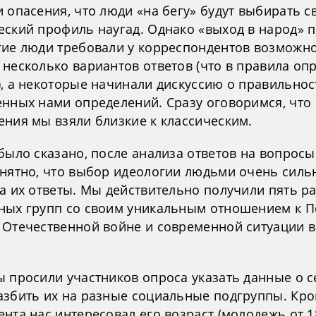
 опасения, что люди «на бегу» будут выбирать с
еский профиль наугад. Однако «выход в народ» п
гие люди требовали у корреспондентов возможн
несколько вариантов ответов (что в правила оп
), а некоторые начинали дискуссию о правильнос
енных нами определений. Сразу оговоримся, что
ения мы взяли близкие к классическим.
было сказано, после анализа ответов на вопросы
онятно, что выбор идеологии людьми очень силь
на их ответы. Мы действительно получили пять р
ных групп со своим уникальным отношением к П
 Отечественной войне и современной ситуации 
ы просили участников опроса указать данные о с
азбить их на разные социальные подгруппы. Кро
нта нас интересовал его возраст (молодежь от 1