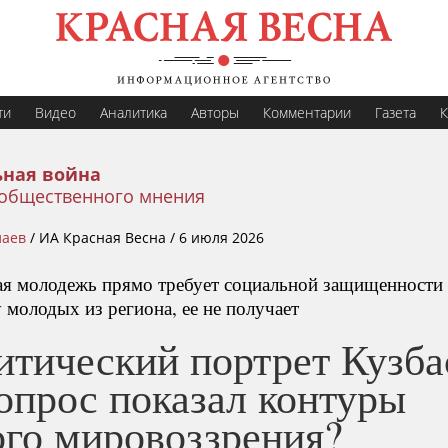
ти
Видео
Аналитика
Авторы
Комментарии
Газета
К
ная война
общественного мнения
лаев
/
ИА Красная Весна /
6 июля 2026
ая молодежь прямо требует социальной защищенности 
 молодых из региона, ее не получает
итический портрет Кузба
опрос показал контуры
ого мировоззрения?