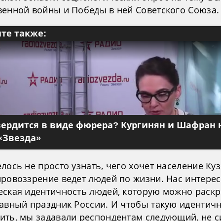
венной войны и Победы в ней Советского Союза.
те также:
вердится в виде фюрера? Кургинян и Шафран 
«Звезда»
лось не просто узнать, чего хочет население Куз
ировоззрение ведет людей по жизни. Нас интере
еская идентичность людей, которую можно раск
лавный праздник России. И чтобы такую идентич
ить, мы задавали респондентам следующий, не 