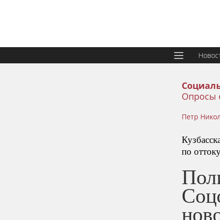
Новос
Социаль
Опросы 
Петр Нико
Кузбасск
по оттоку
Пол
Соц
нов