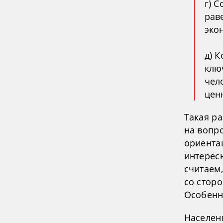
г) 
рав
эко
д) 
клю
чел
цен
Такая ра
на вопр
ориента
интерес
считаем
со стор
Особенн
Населен