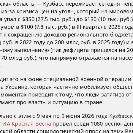
ская область — Кузбасс переживает сегодня неп
из-за кризиса цен на уголь, который на мирово
а упал с $350 (27,5 тыс. руб.) до $130 (10 тыс. руб.
умом в $100 (7,8 тыс. руб.) в III квартале 2025 года
т к сокращению доходов регионального бюджета
 руб. в 2022 году до 200 млрд руб. в 2025 году) и 
ному выполнению (пик дефицита пришелся на 20
70 млрд руб.), что напрямую отражается на насе
.
дит это на фоне специальной военной операции 
на Украине, которая частично мобилизует общест
 моментах приводит к тому, что люди затягивают
умают про власть и ситуацию в стране.
ьно с этим с 9 мая по 9 июня 2026 года Кузбасс
т
ИА Красная Весна
провел среди 1080 респонден
ской области социологический опрос на тему Ве