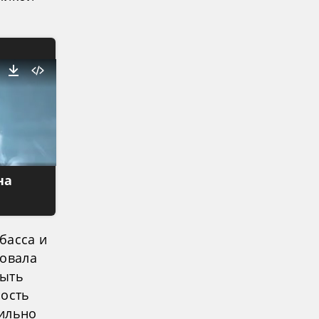
на
басса и
совала
рыть
ность
сильно