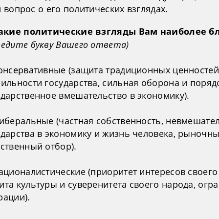
 вопрос о его политических взглядах.
Какие политические взгляды Вам наиболее б
ведите букву Вашего ответа)
Консервативные (защита традиционных ценностей
бильности государства, сильная оборона и поряд
ударственное вмешательство в экономику).
Либеральные (частная собственность, невмешате
ударства в экономику и жизнь человека, рыночн
ественный отбор).
Националистические (приоритет интересов своего
ита культуры и суверенитета своего народа, огр
рации).