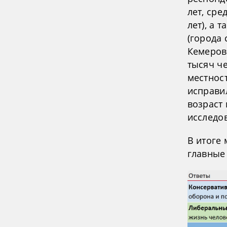
лет, сре
лет), а 
(города
Кемеров
тысяч че
местност
исправи
возраст
исследо
В итоге
главные 