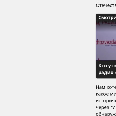
Отечест
Смотри
Кто ут
радио 
Нам хоте
какое м
историч
через г
обнаруж