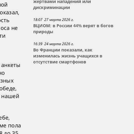
жертвами нападений или
вой
дискриминации
оказал,
ость
18:07 27 марта 2026 г.
ВЦИОМ: в России 44% верят в богов
роса не
природы
ти
16:39 24 марта 2026 г.
Во Франции показали, как
изменилась жизнь учащихся в
отсутствие смартфонов
 анкеты
но
азных
обеде,
в нашей
ебе,
ме пола
8 до 35