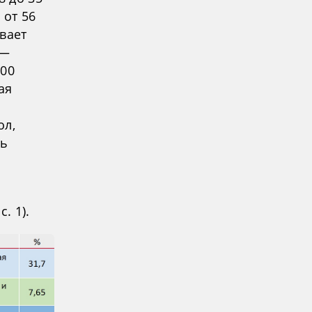
 от 56
ивает
 —
500
ая
ол,
ть
. 1).