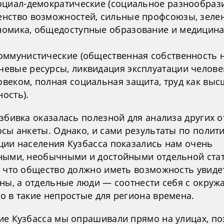
Социал-демократические (социальное разнообраз
енство возможностей, сильные профсоюзы, зеле
номика, общедоступные образование и медицина
Коммунистические (общественная собственность 
чевые ресурсы, ликвидация эксплуатации челове
овеком, полная социальная защита, труд как выс
ность).
збивка оказалась полезной для анализа других о
осы анкеты. Однако, и сами результаты по полит
ции населения Кузбасса показались нам очень
ными, необычными и достойными отдельной ста
, что общество должно иметь возможность увиде
оны, а отдельные люди — соотнести себя с окру
о в такие непростые для региона времена.
ие Кузбасса мы опрашивали прямо на улицах, по