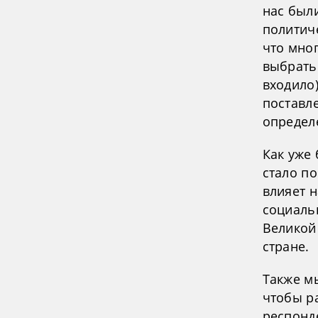
нас были
политич
что мно
выбрать 
входило
поставл
определ
Как уже 
стало п
влияет 
социаль
Великой
стране.
Также м
чтобы р
респонде