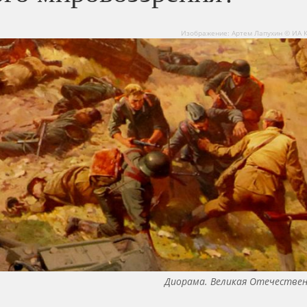
Изображение: Артем Лапухин © ИА 
Диорама. Великая Отечествен