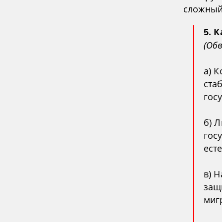
сложный
5. 
(Об
а) 
ста
гос
б) 
гос
ест
в) 
защ
миг