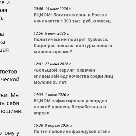
ие и
20:06 14 июля 2026 г.
ная
ВЦИОМ: богатая жизнь в России
).
начинается с 393 тыс. руб. в месяц
на
12:56 6 июля 2026 г.
Политический портрет Кузбасса.
ка
Соцопрос показал контуры нового
шая
мировоззрения?
12:01 27 июня 2026 г.
тветов
«Большой Париж» охвачен
эпидемией одиночества среди лиц
ической
моложе 25 лет
тьи. Мы
14:54 1 июня 2026 г.
ВЦИОМ зафиксировал рекордно
ть себя
низкий уровень безработицы в
жающими.
апреле
16:38 9 апреля 2026 г.
этому у
Почти половина французов стали