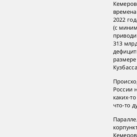
Кемеров
времена 
2022 год
(с миним
приводи
313 млрд
дефицит
размере 
Кузбасса
Происхо
России 
каких-то
что-то д
Параллел
корпунк
Кемеров