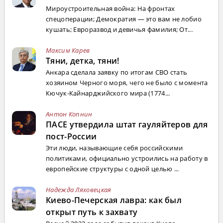
Мироустроительная война: На фронтах
спецоперации; Демократия — это вам не лобио
кушать; Евроразвод и девичья фамилия; От...
Максим Карев
Тяни, детка, тяни!
Анкара сделала заявку по итогам СВО стать
хозяином Черного моря, чего не было с момента
Кючук-Кайнарджийского мира (1774...
Антон Копнин
ПАСЕ утвердила штат гауляйтеров для
пост-России
Эти люди, называющие себя российскими
политиками, официально устроились на работу в
европейские структуры с одной целью ...
Надежда Ляховецкая
Киево-Печерская лавра: как был
открыт путь к захвату