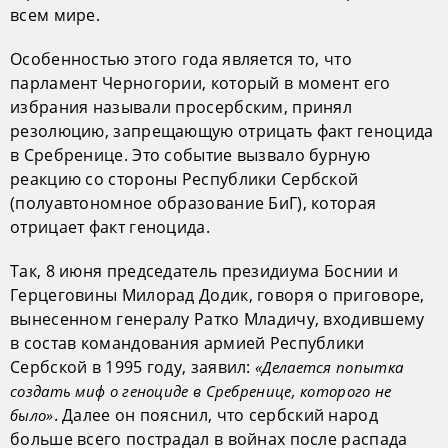
всем мире.
Особенностью этого года является то, что
парламент Черногории, который в момент его
избрания называли просербским, принял
резолюцию, запрещающую отрицать факт геноцида
в Сребренице. Это событие вызвало бурную
реакцию со стороны Республики Сербской
(полуавтономное образование БиГ), которая
отрицает факт геноцида.
Так, 8 июня председатель президиума Боснии и
Герцеговины Милорад Додик, говоря о приговоре,
вынесенном генералу Ратко Младичу, входившему
в состав командования армией Республики
Сербской в 1995 году, заявил:
«Делается попытка
создать миф о геноциде в Сребренице, которого не
. Далее он пояснил, что сербский народ
было»
больше всего пострадал в войнах после распада