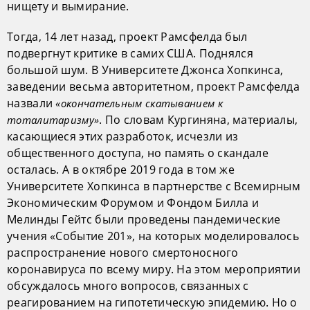
нищету и вымирание.
Тогда, 14 лет назад, проект Рамсфелда был
подвергнут критике в самих США. Поднялся
большой шум. В Университете Джонса Хопкинса,
заведении весьма авторитетном, проект Рамсфелда
назвали
«окончательным скатыванием к
. По словам Кургиняна, материалы,
тоталитаризму»
касающиеся этих разработок, исчезли из
общественного доступа, но память о скандале
осталась. А в октябре 2019 года в том же
Университете Хопкинса в партнерстве с Всемирным
Экономическим Форумом и Фондом Билла и
Мелинды Гейтс были проведены пандемические
учения «Событие 201», на которых моделировалось
распространение нового смертоносного
коронавируса по всему миру. На этом мероприятии
обсуждалось много вопросов, связанных с
реагированием на гипотетическую эпидемию. Но о