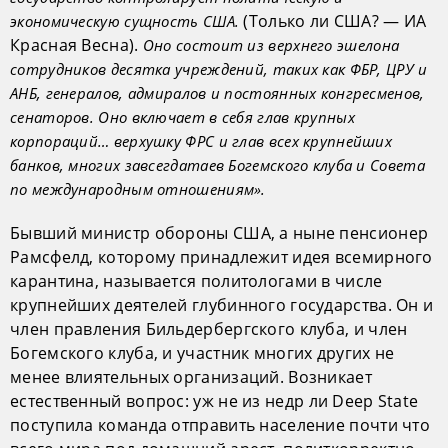
(Только ли США? — ИА
экономическую сущность США.
Красная Весна).
Оно состоит из верхнего эшелона
сотрудников десятка учреждений, таких как ФБР, ЦРУ и
АНБ, генералов, адмиралов и постоянных конгресменов,
сенаторов. Оно включает в себя глав крупных
корпораций… верхушку ФРС и глав всех крупнейших
банков, многих завсегдатаев Богемского клуба и Совета
по международным отношениям».
Бывший министр обороны США, а ныне пенсионер
Рамсфелд, которому принадлежит идея всемирного
карантина, называется политологами в числе
крупнейших деятелей глубинного государства. Он и
член правления Бильдербергского клуба, и член
Богемского клуба, и участник многих других не
менее влиятельных организаций. Возникает
естественный вопрос: уж не из недр ли Deep State
поступила команда отправить население почти что