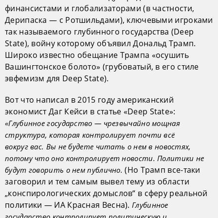
финансистами и глобализаторами (в частности,
Дерипаска — с Ротшильдами), ключевыми игроками
так называемого глубинного государства (Deep
State), войну которому объявил Дональд Трамп.
Широко известно обещание Трампа «осушить
Вашингтонское болото» (грубоватый, в его стиле
эвфемизм для Deep State).
Вот что написал в 2015 году американский
экономист Даг Кейси в статье «Deep State»:
«Глубинное государство — чрезвычайно мощная
структура, которая контролирует почти всё
вокруг вас. Вы не будете читать о нем в новостях,
потому что оно контролирует новости. Политики не
(Но Трамп все-таки
будут говорить о нем публично.
заговорил и тем самым вывел тему из области
„конспирологических домыслов“ в сферу реальной
политики — ИА Красная Весна).
Глубинное
государство контролирует политическую и