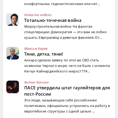
комфортными, гедонистическими или нет...
Новости недели
Тотально-точечная война
Мироустроительная война: На фронтах
спецоперации; Демократия — это вам не лобио
кушать; Евроразвод и девичья фамилия; От...
Максим Карев
Тяни, детка, тяни!
Анкара сделала заявку по итогам СВО стать
хозяином Черного моря, чего не было с момента
Кючук-Кайнарджийского мира (1774...
Антон Копнин
ПАСЕ утвердила штат гауляйтеров для
пост-России
Эти люди, называющие себя российскими
политиками, официально устроились на работу в
европейские структуры с одной целью ...