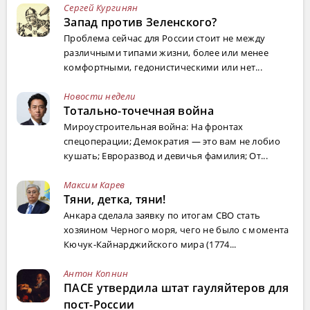
Сергей Кургинян
Запад против Зеленского?
Проблема сейчас для России стоит не между
различными типами жизни, более или менее
комфортными, гедонистическими или нет...
Новости недели
Тотально-точечная война
Мироустроительная война: На фронтах
спецоперации; Демократия — это вам не лобио
кушать; Евроразвод и девичья фамилия; От...
Максим Карев
Тяни, детка, тяни!
Анкара сделала заявку по итогам СВО стать
хозяином Черного моря, чего не было с момента
Кючук-Кайнарджийского мира (1774...
Антон Копнин
ПАСЕ утвердила штат гауляйтеров для
пост-России