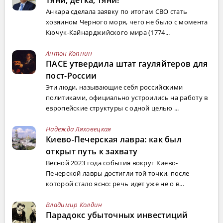
Тяни, детка, тяни!
Анкара сделала заявку по итогам СВО стать
хозяином Черного моря, чего не было с момента
Кючук-Кайнарджийского мира (1774...
Антон Копнин
ПАСЕ утвердила штат гауляйтеров для
пост-России
Эти люди, называющие себя российскими
политиками, официально устроились на работу в
европейские структуры с одной целью ...
Надежда Ляховецкая
Киево-Печерская лавра: как был
открыт путь к захвату
Весной 2023 года события вокруг Киево-
Печерской лавры достигли той точки, после
которой стало ясно: речь идет уже не о в...
Владимир Колдин
Парадокс убыточных инвестиций