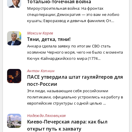
Тотально-точечная война
Мироустроительная война: На фронтах
спецоперации; Демократия — это вам не лобио
кушать; Евроразвод и девичья фамилия; От...
Максим Карев
Тяни, детка, тяни!
Анкара сделала заявку по итогам СВО стать
хозяином Черного моря, чего не было с момента
Кючук-Кайнарджийского мира (1774...
Антон Копнин
ПАСЕ утвердила штат гауляйтеров для
пост-России
Эти люди, называющие себя российскими
политиками, официально устроились на работу в
европейские структуры с одной целью ...
Надежда Ляховецкая
Киево-Печерская лавра: как был
открыт путь к захвату