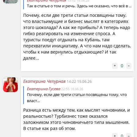
Екатерина Чепурная
15:12 18.06.26
Так в статье о том и речь. Здесь не сказано, что всё в ...
Почему, если две трети статьи посвящены тому,
что властьимущие и бизнес мыслят в категориях
этого шоколада? А как же прибыль? А теперь надо
гибко реагировать на изменение спроса. А
туристы поедут отдыхать на Кубань, там
перехватили инициативу. А что нам надо сделать,
чтобы к нам вернулись отдыхающие? И так
далее...
0
+
–
Екатерина Чепурная
14:22 19.06.26
Екатерина Гусева
22:55 18.06.26
Почему, если две трети статьи посвящены тому, что
власт...
Разница есть между тем, как мыслят чиновники, и
реальностью? Турбизнес тоже оказался
заложником этого чиновничьего типа мышления.
В статье как раз об этом.
0
+
–