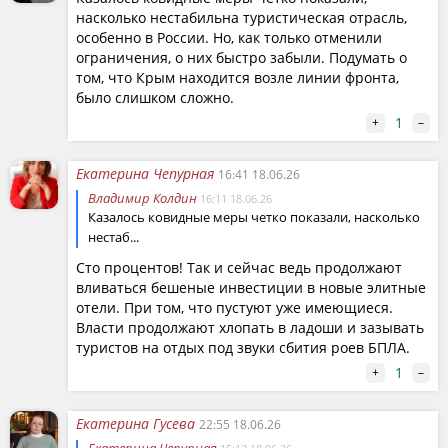
насколько нестабильна туристическая отрасль,
особенно в России. Но, как только отменили
ограничения, о них быстро забыли. Подумать о
том, что Крым находится возле линии фронта,
было слишком сложно.
1
+
–
Екатерина Чепурная
16:41 18.06.26
Владимир Колдин
16:11 18.06.26
Казалось ковидные меры четко показали, насколько
нестаб...
Сто процентов! Так и сейчас ведь продолжают
вливаться бешеные инвестиции в новые элитные
отели. При том, что пустуют уже имеющиеся.
Власти продолжают хлопать в ладоши и зазывать
туристов на отдых под звуки сбития роев БПЛА.
1
+
–
Екатерина Гусева
22:55 18.06.26