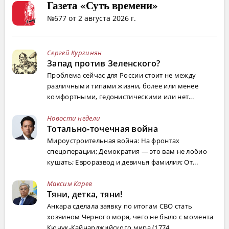
Газета «Суть времени»
№677 от 2 августа 2026 г.
Сергей Кургинян
Запад против Зеленского?
Проблема сейчас для России стоит не между
различными типами жизни, более или менее
комфортными, гедонистическими или нет...
Новости недели
Тотально-точечная война
Мироустроительная война: На фронтах
спецоперации; Демократия — это вам не лобио
кушать; Евроразвод и девичья фамилия; От...
Максим Карев
Тяни, детка, тяни!
Анкара сделала заявку по итогам СВО стать
хозяином Черного моря, чего не было с момента
Кючук-Кайнарджийского мира (1774...