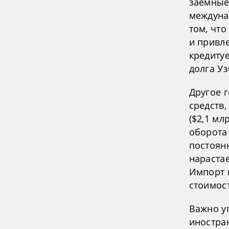
заемные
междуна
том, чт
и привл
кредиту
долга Уз
Другое 
средств,
($2,1 мл
оборота 
постоян
нарастае
Импорт 
стоимост
Важно у
иностра