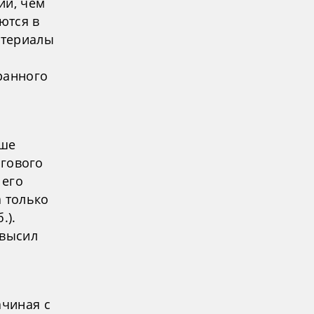
ий, чем
ются в
атериалы
ранного
ьше
ргового
 его
а только
.).
евысил
ачиная с