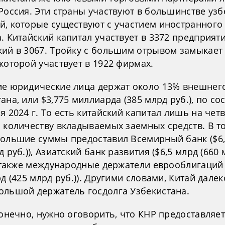
Россия. Эти страны участвуют в большинстве узб
й, которые существуют с участием иностранного
. Китайский капитал участвует в 3372 предприяти
кий в 3067. Тройку с большим отрывом замыкает 
которой участвует в 1922 фирмах.
ие юридические лица держат около 13% внешнег
ана, или $3,775 миллиарда (385 млрд руб.), по с
я 2024 г. То есть китайский капитал лишь на чет
о количеству вкладываемых заемных средств. В т
большие суммы предоставил Всемирный банк ($6
д руб.)), Азиатский банк развития ($6,5 млрд (660
 а также международные держатели еврооблигаций
рд (425 млрд руб.)). Другими словами, Китай далек
ольшой держатель госдолга Узбекистана.
конечно, нужно оговорить, что КНР предоставляе