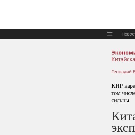
Новос
Эконом
Китайска
Геннадий 
КНР наращ
том числе
сильны
Кит
эксп