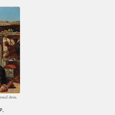
рный день.
Р,