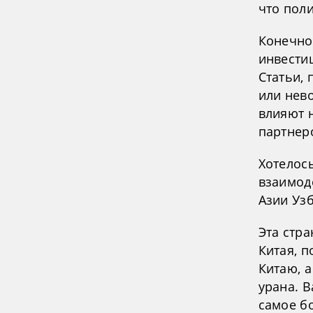
что пол
Конечно
инвестиц
Статьи,
или нев
влияют 
партнер
Хотелос
взаимод
Азии Узб
Эта стр
Китая, п
Китаю, а
урана. 
самое б