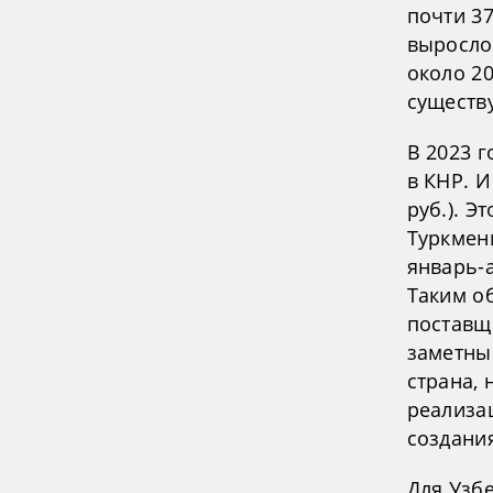
почти 3
выросло 
около 20
существ
В 2023 г
в КНР. И
руб.). Э
Туркмен
январь-а
Таким о
поставщ
заметны
страна, 
реализа
создани
Для Узб