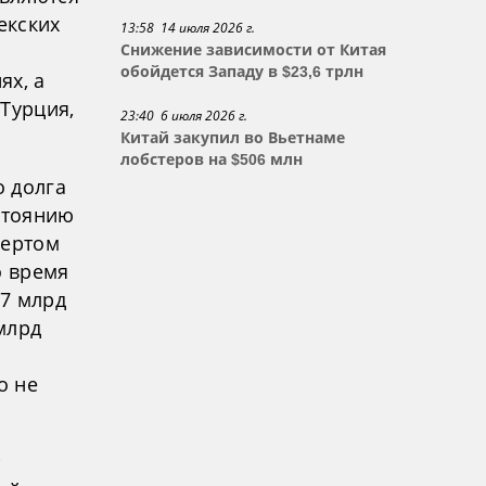
екских
13:58 14 июля 2026 г.
Снижение зависимости от Китая
обойдется Западу в $23,6 трлн
ях, а
Турция,
23:40 6 июля 2026 г.
Китай закупил во Вьетнаме
лобстеров на $506 млн
о долга
остоянию
вертом
о время
,7 млрд
 млрд
о не
т