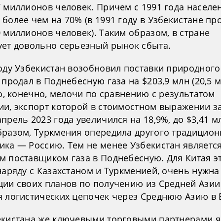
7 миллионов человек. Причем с 1991 года населе
более чем на 70% (в 1991 году в Узбекистане п
 миллионов человек). Таким образом, в стране
ует довольно серьезный рынок сбыта.
оду Узбекистан возобновил поставки природного
 продал в Поднебесную газа на $203,9 млн (20,5 
то, конечно, мелочи по сравнению с результатом
ии, экспорт которой в стоимостном выражении з
прель 2023 года увеличился на 18,9%, до $3,41 м
бразом, Туркмения опередила другого традицион
ика — Россию. Тем не менее Узбекистан являетс
м поставщиком газа в Поднебесную. Для Китая э
наряду с Казахстаном и Туркменией, очень нужна
ции своих планов по получению из Средней Азии
я логистических цепочек через Среднюю Азию в 
екистана же ключевыми торговыми партнерами 