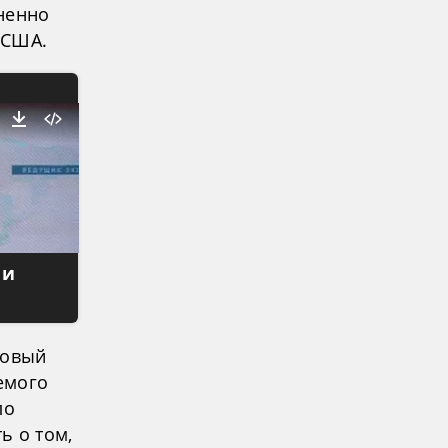
ненно
 США.
 и
говый
емого
ло
ь о том,