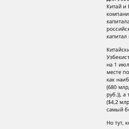
Китай и 
компани
капитала
российс
капитал 
Китайск
Узбекист
на 1 июл
месте п
как наи
(680 млр
руб.)),
($4,2 мл
самый б
Но тут, 