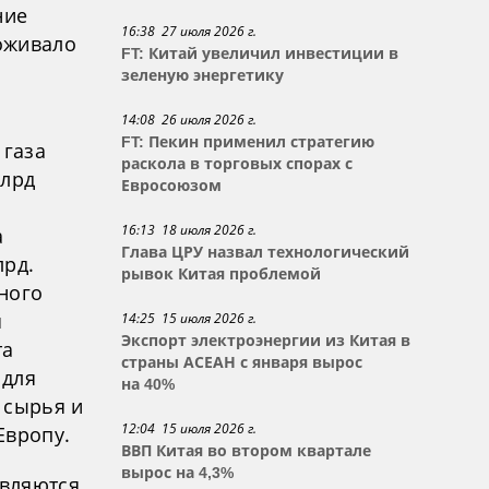
ние
16:38 27 июля 2026 г.
роживало
FT: Китай увеличил инвестиции в
зеленую энергетику
14:08 26 июля 2026 г.
FT: Пекин применил стратегию
 газа
раскола в торговых спорах с
млрд
Евросоюзом
16:13 18 июля 2026 г.
а
Глава ЦРУ назвал технологический
лрд.
рывок Китая проблемой
ного
я
14:25 15 июля 2026 г.
Экспорт электроэнергии из Китая в
та
страны АСЕАН с января вырос
 для
на 40%
 сырья и
12:04 15 июля 2026 г.
Европу.
ВВП Китая во втором квартале
вырос на 4,3%
являются