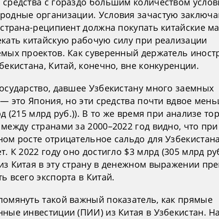
 средства с гораздо большим количеством услов
родные организации. Условия зачастую заключа
о страна-реципиент должна покупать китайские м
екать китайскую рабочую силу при реализации
емых проектов. Как суверенный держатель иност
бекистана, Китай, конечно, вне конкуренции.
государство, давшее Узбекистану много заемных
 — это Япония, но эти средства почти вдвое мен
рд (215 млрд руб.)). В то же время при анализе то
между странами за 2000–2022 год видно, что при
ном росте отрицательное сальдо для Узбекистан
т. К 2022 году оно достигло $3 млрд (305 млрд руб
из Китая в эту страну в денежном выражении пр
ь всего экспорта в Китай.
помянуть такой важный показатель, как прямые
нные инвестиции (ПИИ) из Китая в Узбекистан. Н