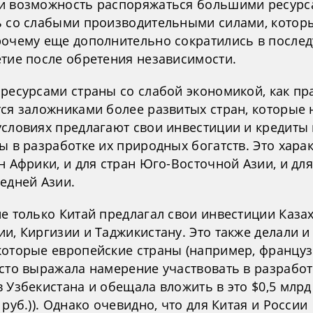
и возможность распоряжаться большими ресурс
ь со слабыми производительными силами, котор
рочему еще дополнительно сократились в после
етие после обретения независимости.
 ресурсами страны со слабой экономикой, как пр
тся заложниками более развитых стран, которые 
условиях предлагают свои инвестиции и кредиты
ы в разработке их природных богатств. Это хара
н Африки, и для стран Юго-Восточной Азии, и для
едней Азии.
е только Китай предлагал свои инвестиции Казах
и, Киргизии и Таджикистану. Это также делали и
которые европейские страны (например, француз
асто выражала намерение участвовать в разработ
 Узбекистана и обещала вложить в это $0,5 млрд
 руб.)). Однако очевидно, что для Китая и России