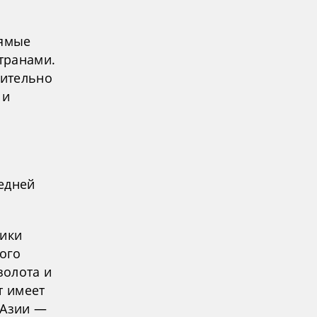
рямые
странами.
нительно
 и
едней
тики
ного
золота и
т имеет
 Азии —