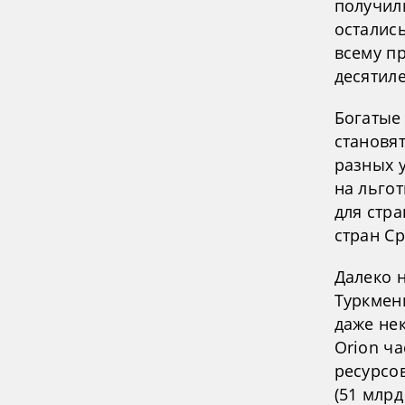
получил
осталис
всему п
десятил
Богатые
становя
разных 
на льгот
для стра
стран Ср
Далеко н
Туркмени
даже не
Orion ч
ресурсов
(51 млрд