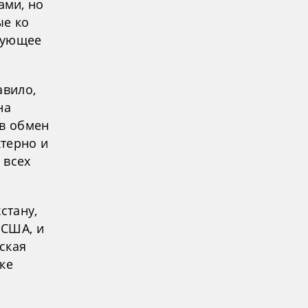
ами, но
ые ко
дующее
авило,
на
 в обмен
ктерно и
 всех
стану,
 США, и
ская
ке