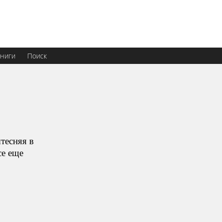
ниги
Поиск
тесняя в
се еще