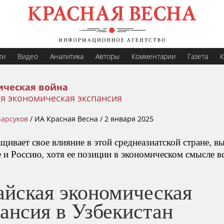
ти
Видео
Аналитика
Авторы
Комментарии
Газета
К
ическая война
я экономическая экспансия
Барсуков
/
ИА Красная Весна /
2 января 2025
ивает свое влияние в этой среднеазиатской стране, вы
 и Россию, хотя ее позиции в экономическом смысле в
айская экономическая
ансия в Узбекистан