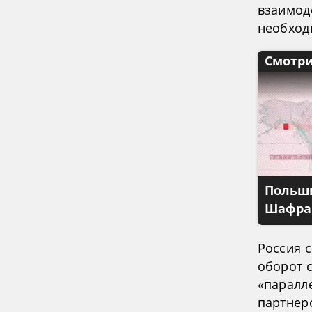
взаимод
необходи
Смотри
Польши
Шафран
Россия 
оборот с
«паралл
партнерс