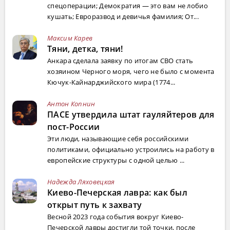
спецоперации; Демократия — это вам не лобио
кушать; Евроразвод и девичья фамилия; От...
Максим Карев
Тяни, детка, тяни!
Анкара сделала заявку по итогам СВО стать
хозяином Черного моря, чего не было с момента
Кючук-Кайнарджийского мира (1774...
Антон Копнин
ПАСЕ утвердила штат гауляйтеров для
пост-России
Эти люди, называющие себя российскими
политиками, официально устроились на работу в
европейские структуры с одной целью ...
Надежда Ляховецкая
Киево-Печерская лавра: как был
открыт путь к захвату
Весной 2023 года события вокруг Киево-
Печерской лавры достигли той точки, после