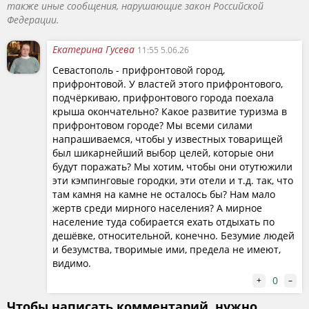
также иные сообщения, нарушающие закон Российской
Федерации.
Екатерина Гусева
11:55 5.06.26
Севастополь - прифронтовой город,
прифронтовой. У властей этого прифронтового,
подчёркиваю, прифронтового города поехала
крыша окончательно? Какое развитие туризма в
прифронтовом городе? Мы всеми силами
напрашиваемся, чтобы у известных товарищей
был шикарнейший выбор целей, которые они
будут поражать? Мы хотим, чтобы они отутюжили
эти кэмпинговые городки, эти отели и т.д. так, что
там камня на камне не осталось бы? Нам мало
жертв среди мирного населения? А мирное
население туда собирается ехать отдыхать по
дешёвке, относительной, конечно. Безумие людей
и безумства, творимые ими, предела не имеют,
видимо.
0
+
–
Чтобы написать комментарий, нужно