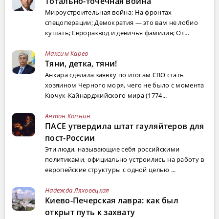
Тотально-точечная война
Мироустроительная война: На фронтах
спецоперации; Демократия — это вам не лобио
кушать; Евроразвод и девичья фамилия; От...
Максим Карев
Тяни, детка, тяни!
Анкара сделала заявку по итогам СВО стать
хозяином Черного моря, чего не было с момента
Кючук-Кайнарджийского мира (1774...
Антон Копнин
ПАСЕ утвердила штат гауляйтеров для
пост-России
Эти люди, называющие себя российскими
политиками, официально устроились на работу в
европейские структуры с одной целью ...
Надежда Ляховецкая
Киево-Печерская лавра: как был
открыт путь к захвату