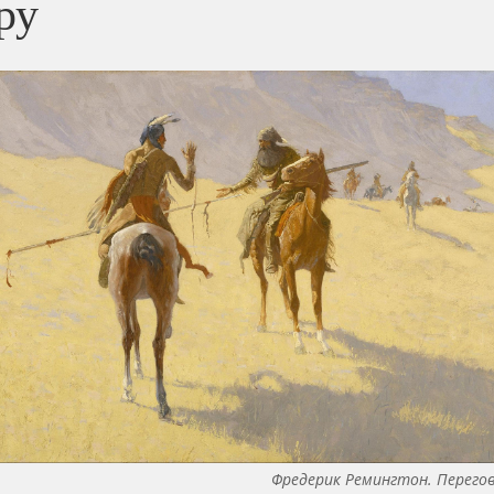
ру
Фредерик Ремингтон. Перего