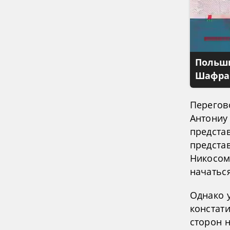
Польши
Шафран
Перегов
Антониу
представ
предста
Никосом
начатьс
Однако 
констат
сторон н