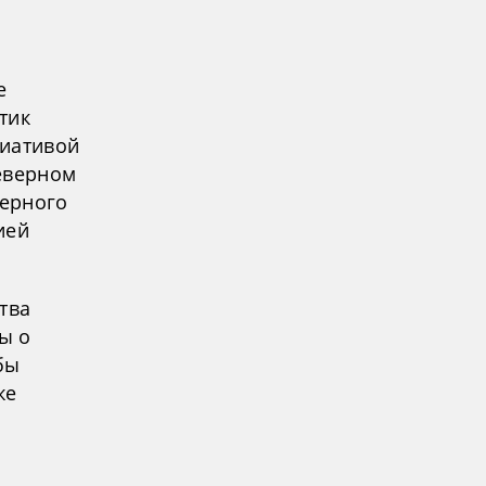
е
тик
циативой
еверном
верного
ией
тва
ы о
бы
же