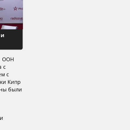
 и
я ООН
а с
ем с
ики Кипр
жны были
ми