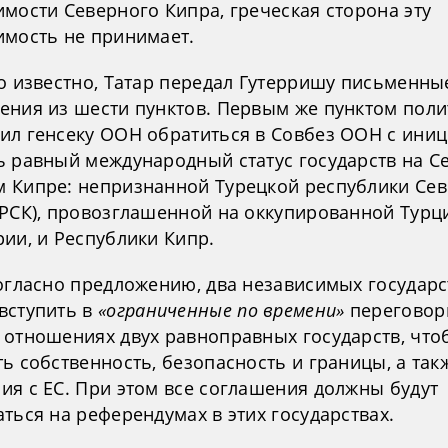
мости Северного Кипра, греческая сторона эту
имость не принимает.
ло известно, Татар передал Гутерришу письменны
ения из шести пунктов. Первым же пунктом поли
ил генсеку ООН обратиться в Совбез ООН с ини
ь равный международный статус государств на С
 Кипре: непризнанной Турецкой республики Се
ТРСК), провозглашенной на оккупированной Турц
ии, и Республики Кипр.
согласно предложению, два независимых государс
вступить в
«ограниченные по времени»
переговор
 отношениях двух равноправных государств, что
ь собственность, безопасность и границы, а так
ия с ЕС. При этом все соглашения должны будут
ться на референдумах в этих государствах.