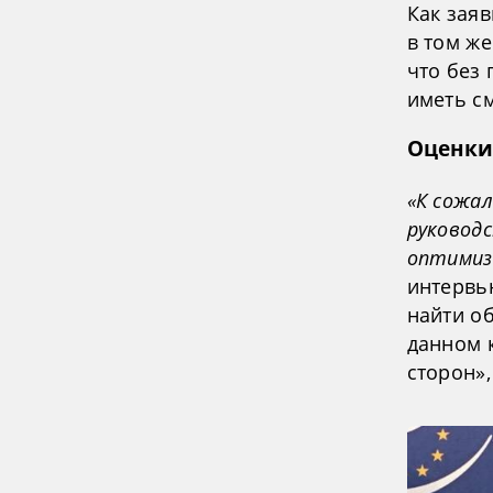
Как зая
в том же
что без
иметь с
Оценки
«К сожал
руковод
оптимиз
интервью
найти о
данном 
сторон»