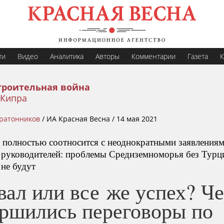
ти
Видео
Аналитика
Авторы
Комментарии
Газета
К
троительная война
 Кипра
тратонников
/
ИА Красная Весна /
14 мая 2021
 полностью соотносится с неоднократными заявления
 руководителей: проблемы Средиземноморья без Турц
 не будут
вал или все же успех? Ч
ершились переговоры по