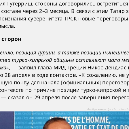
вил Гутерриш, стороны договорились встретиться
 составе через 2–3 месяца. В связи с этим Татар 
 признания суверенитета ТРСК новые переговоры 
мысла.
 сторон
ению, позиция Турции, а также позиции нынешне
ства турко-кипрской общины оставляют мало ме
ма»
, — заявил глава МИД Греции Никос Дендиас 
 28 апреля в ходе контактов. «К сожалению, не 
бщую почву для начала [официальных] переговор
контексте по причине позиции турко-кипрской и 
, — сказал он 29 апреля после завершения перег
Изображение: (сс) Estonian Fo