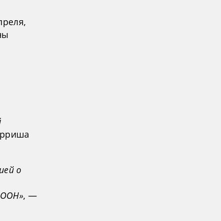
преля,
ны
й
терриша
ией о
 ООН»
, —