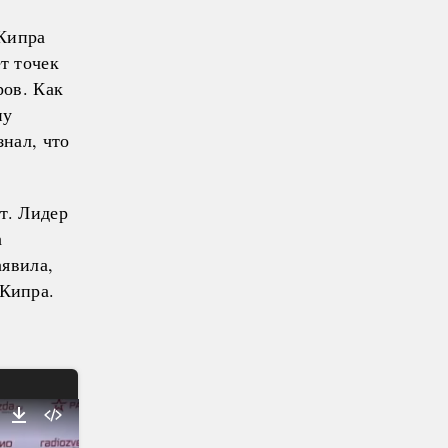
 Кипра
т точек
ров. Как
иу
нал, что
т. Лидер
а
аявила,
 Кипра.