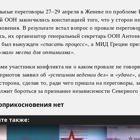
ьные переговоры 27–29 апреля в Женеве по проблеме
й ООН закончились констатацией того, что у сторон не
овения. В результате встал вопрос о провале перегово
сь, их организатор генеральный секретарь ООН Антон
ш был вынужден
«спасать процесс»
, а МИД Греции приз
«мало места для оптимизма»
.
ами участники конфликта ни о каком провале не говоря
иприотов заявил об
«успешном ведении дел»
и
«удаче»
, 
сторона, сделав то, ради чего пришла на переговоры, з
олжит бороться за признание независимости Северного
соприкосновения нет
те также: