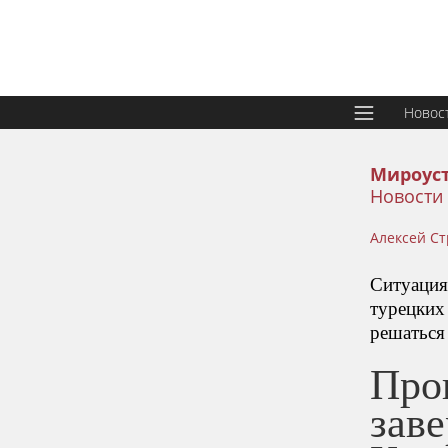
Новос
Мироус
Новости
Алексей С
Ситуация
турецких
решаться
Про
зав