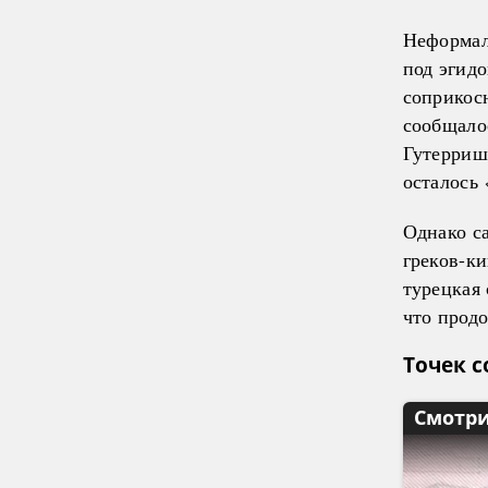
Неформал
под эгидо
соприкосн
сообщало
Гутерри
осталось
Однако с
греков-к
турецкая 
что прод
Точек 
Смотри