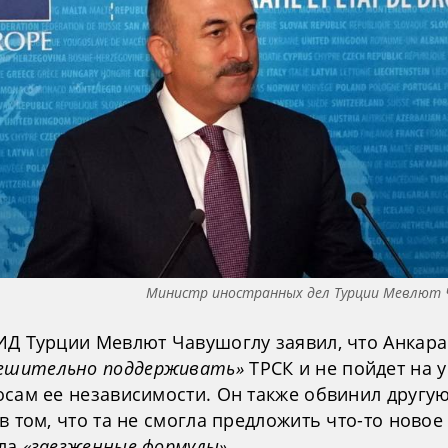
Министр иностранных дел Турции Мевлют 
ИД Турции Мевлют Чавушоглу заявил, что Анкара
ешительно поддерживать»
ТРСК и не пойдет на у
осам ее независимости. Он также обвинил другу
в том, что та не смогла предложить что-то новое
ила
«заезженные формулы»
.