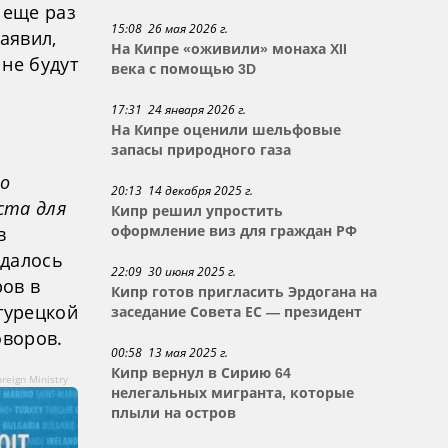
 еще раз
15:08 26 мая 2026 г.
заявил,
На Кипре «оживили» монаха XII
не будут
века с помощью 3D
17:31 24 января 2026 г.
На Кипре оценили шельфовые
запасы природного газа
го
20:13 14 декабря 2025 г.
ста для
Кипр решил упростить
в
оформление виз для граждан РФ
удалось
22:09 30 июня 2025 г.
ов в
Кипр готов пригласить Эрдогана на
турецкой
заседание Совета ЕС — президент
оворов.
00:58 13 мая 2025 г.
Кипр вернул в Сирию 64
reign Ministry
нелегальных мигранта, которые
плыли на остров