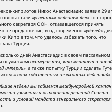
реков-киприотов Никос Анастасиадис заявил 29 а
еговоры стали
«успешным ведением дел»
со сторо
ьного секретаря ООН, отказавшегося принять
чное предложение, и одновременно
«удачей»
для
ки Кипр в том, что удалось избежать того, что
овала Турция.
есколько дней Анастасиадис в своем пасхальном
и осудил
«высокомерие тех, кто мечтает о ново
ой империи»
, а также попытку Турции сделать Гу
ником
«своих собственных незаконных действий»
.
айшие недели мы займемся международной кампан
имости уважения и выполнения решений Совета
ности и условий мандата генерального секретаря
н.