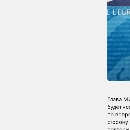
Глава М
будет
«р
по вопр
сторону 
повтор