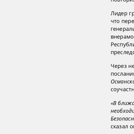
Лидер г
что пер
генерал
внерамо
Республи
преслед
Через н
послани
Османск
соучаст
«В ближ
необход
Безопас
сказал о