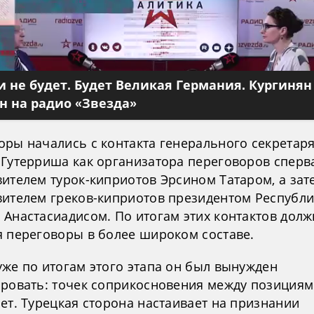
 не будет. Будет Великая Германия. Кургинян
 на радио «Звезда»
оры начались с контакта генерального секретар
 Гутерриша как организатора переговоров сперв
ителем турок-киприотов Эрсином Татаром, а зат
вителем греков-киприотов президентом Республ
 Анастасиадисом. По итогам этих контактов дол
я переговоры в более широком составе.
уже по итогам этого этапа он был вынужден
ировать: точек соприкосновения между позиция
ет. Турецкая сторона настаивает на признании