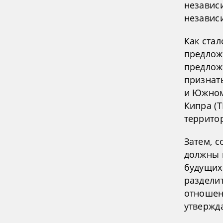
независи
независ
Как ста
предлож
предлож
признат
и Южном
Кипра (
территор
Затем, 
должны 
будущих
разделит
отношен
утвержда