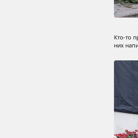
Кто-то п
них нап