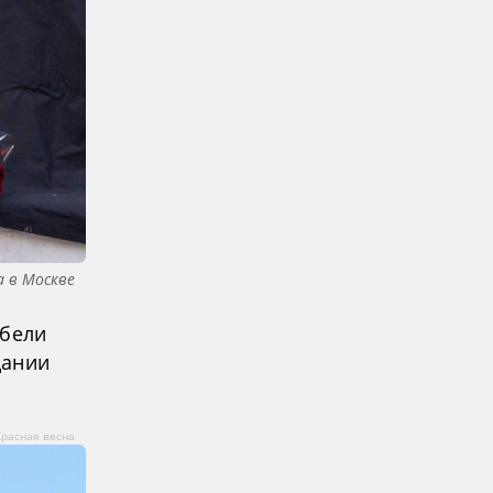
а в Москве
ибели
дании
Красная весна