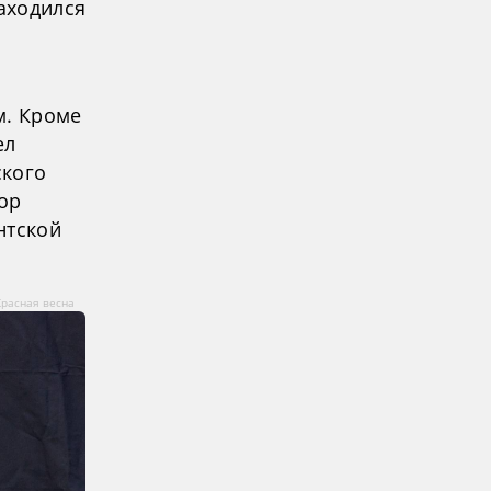
находился
м. Кроме
ел
ского
ор
нтской
Красная весна