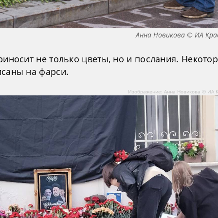
Анна Новикова © ИА Кра
риносит не только цветы, но и послания. Некото
исаны на фарси.
Изображение: Анна Новикова © ИА 