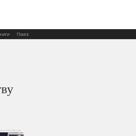
ниги
Поиск
тву
Красная весна