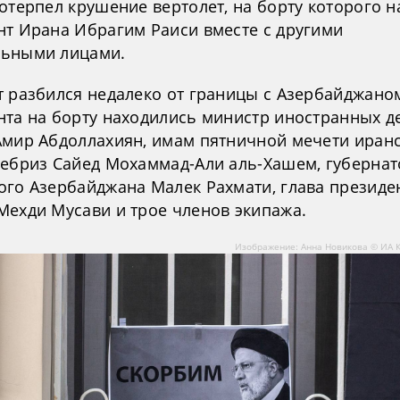
отерпел крушение вертолет, на борту которого 
нт Ирана Ибрагим Раиси вместе с другими
ьными лицами.
т разбился недалеко от границы с Азербайджано
нта на борту находились министр иностранных д
Амир Абдоллахиян, имам пятничной мечети иран
Тебриз Сайед Мохаммад-Али аль-Хашем, губернат
ого Азербайджана Малек Рахмати, глава президе
Мехди Мусави и трое членов экипажа.
Изображение: Анна Новикова © ИА 