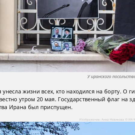
У иранского посольств
 унесла жизни всех, кто находился на борту. О г
вестно утром 20 мая. Государственный флаг на з
тва Ирана был приспущен.
Изображение: Анна Новикова © ИА 