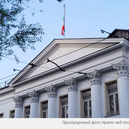
Приспущенный флаг Ирана над по