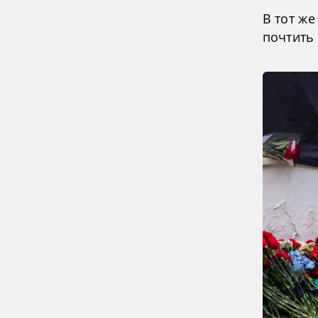
В тот же
почтить