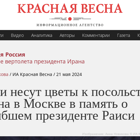
ти
Видео
Аналитика
Авторы
Комментарии
Газета
К
я Россия
е вертолета президента Ирана
кова
/
ИА Красная Весна /
21 мая 2024
и несут цветы к посольс
а в Москве в память о
ибшем президенте Раиси
Изображение: Анна Новикова © ИА 