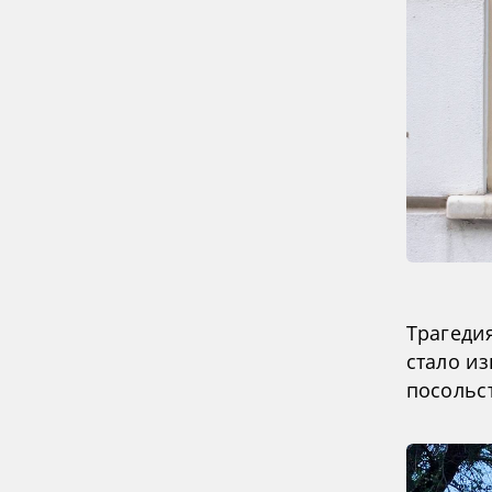
Трагедия
стало из
посольс