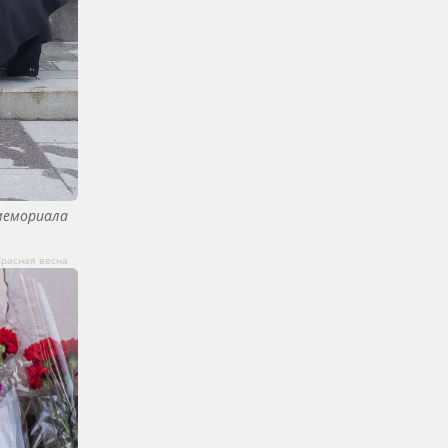
мемориала
Красная весна