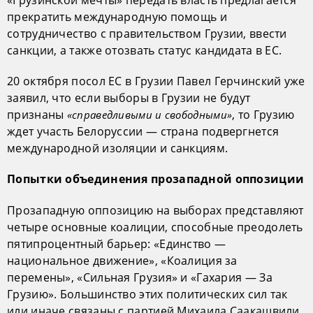
«Грузинской мечты» передать власть предлагается
прекратить международную помощь и
сотрудничество с правительством Грузии, ввести
санкции, а также отозвать статус кандидата в ЕС.
20 октября посол ЕС в Грузии Павел Герчинский уже
заявил, что если выборы в Грузии не будут
признаны
, то Грузию
«справедливыми и свободными»
ждет участь Белоруссии — страна подвергнется
международной изоляции и санкциям.
Попытки объединения прозападной оппозиции
Прозападную оппозицию на выборах представляют
четыре основные коалиции, способные преодолеть
пятипроцентный барьер: «Единство —
национальное движение», «Коалиция за
перемены», «Сильная Грузия» и «Гахария — За
Грузию». Большинство этих политических сил так
или иначе связаны с партией Михаила Саакашвили,