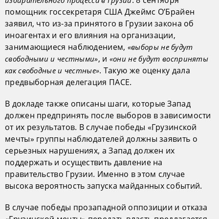
. 8 сентября
избирательного процесса в Грузии
помощник госсекретаря США Джеймс О’Брайен
заявил, что из-за принятого в Грузии закона об
иноагентах и его влияния на организации,
занимающиеся наблюдением,
«выборы не будут
, и
свободными и честными»
«они не будут восприняты
. Такую же оценку дала
как свободные и честные»
предвыборная делегация ПАСЕ.
В докладе также описаны шаги, которые Запад
должен предпринять после выборов в зависимости
от их результатов. В случае победы «Грузинской
мечты» группы наблюдателей должны заявить о
серьезных нарушениях, а Запад должен их
поддержать и осуществить давление на
правительство Грузии. Именно в этом случае
высока вероятность запуска майданных событий.
В случае победы прозападной оппозиции и отказа