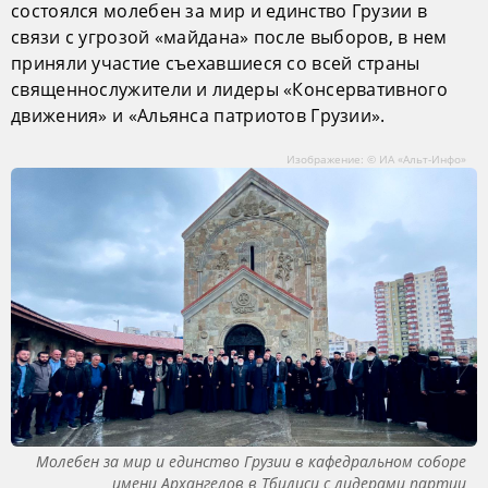
состоялся молебен за мир и единство Грузии в
связи с угрозой «майдана» после выборов, в нем
приняли участие съехавшиеся со всей страны
священнослужители и лидеры «Консервативного
движения» и «Альянса патриотов Грузии».
Изображение: © ИА «Альт-Инфо»
Молебен за мир и единство Грузии в кафедральном соборе
имени Архангелов в Тбилиси с лидерами партии