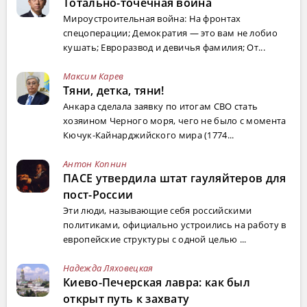
Тотально-точечная война
Мироустроительная война: На фронтах
спецоперации; Демократия — это вам не лобио
кушать; Евроразвод и девичья фамилия; От...
Максим Карев
Тяни, детка, тяни!
Анкара сделала заявку по итогам СВО стать
хозяином Черного моря, чего не было с момента
Кючук-Кайнарджийского мира (1774...
Антон Копнин
ПАСЕ утвердила штат гауляйтеров для
пост-России
Эти люди, называющие себя российскими
политиками, официально устроились на работу в
европейские структуры с одной целью ...
Надежда Ляховецкая
Киево-Печерская лавра: как был
открыт путь к захвату