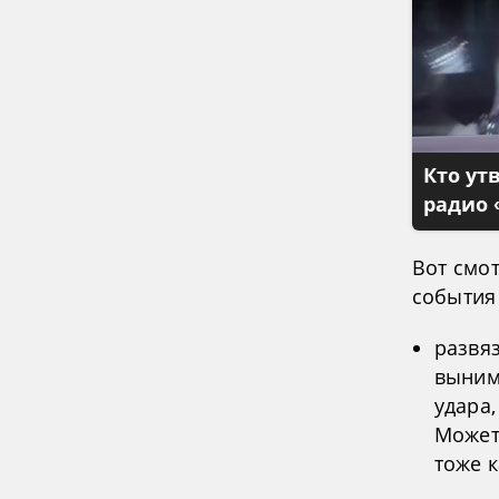
Кто ут
радио 
Вот смот
события
развяз
выним
удара
Может
тоже к