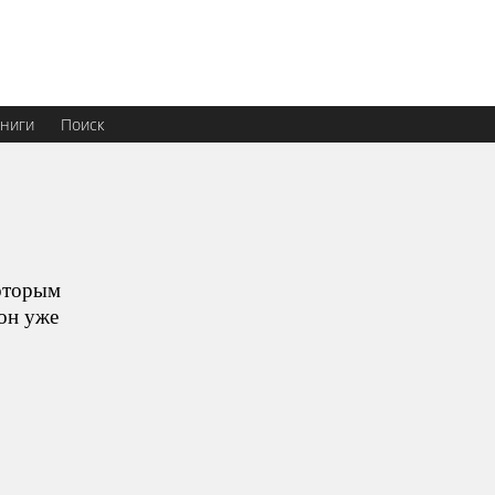
ниги
Поиск
оторым
 он уже