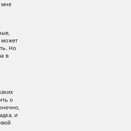
 мне
рые,
, может
ть. Но
ва в
м
каких
ить о
онечно,
адка, и
овой