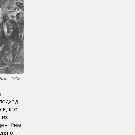
Риме. 1888
я
подход.
е, кто
 из
ция, Рим
еняют.