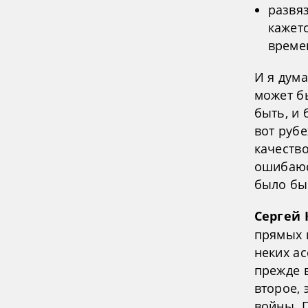
развя
кажет
времен
И я дум
может бы
быть, и 
вот рубе
качество
ошибаюсь
было бы
Сергей 
прямых 
неких ас
прежде в
второе,
войны. 