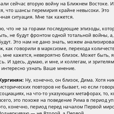
зали сейчас вторую войну на Ближнем Востоке. И
ся, что шансы перемирия крайне невысоки. Это
ная ситуация. Мне так кажется.
аю, что не за горами последующие эпизоды, кото
ть, не будут фронтом одной тотальной войны, а
будут. Это нам не дано знать, можем анализирова
ж, как говорили в марксизме, перехода количест
, мне кажется, невероятно близок. Может быть, я
. И здесь, думаю, и мне, и коллегам, и зрителя
 интересно узнать Ваше мнение.
Ну, конечно, он близок, Дима. Хотя ни
Кургинян:
исторических повторов не бывает, но если говор
социациях, на что-то указующих метафорах, то, к
сего, это похоже на поведение Рима в период уп
 это, конечно, период перед началом Первой мир
Подчеркиваю — не Второй, а Первой.