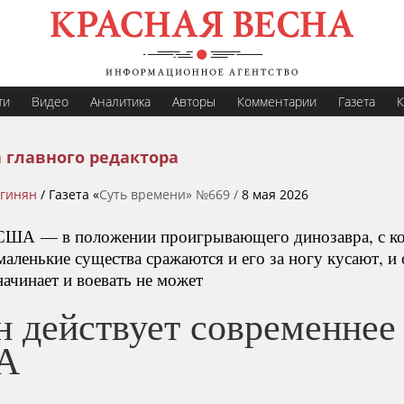
ти
Видео
Аналитика
Авторы
Комментарии
Газета
К
 главного редактора
ргинян
/ Газета «
Суть времени» №669 /
8 мая 2026
США — в положении проигрывающего динозавра, с к
маленькие существа сражаются и его за ногу кусают, и
ачинает и воевать не может
н действует современнее
А