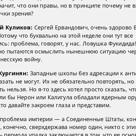
начит, что они правы, но в принципе почему не в
очки зрения?
Сергей Ервандович, очень здорово 
й Куликов:
отому что буквально на этой неделе они тут все
сь: проблема, говорят, у нас. Ловушка Фукидида!
но пытаются осмыслить нынешнюю ситуацию че
несскую войну.
Западные школы без адресации к ант
Кургинян:
азать не могут. Их не обязательно повторять, но
ь нельзя. Но я-то здесь хотел просто сказать, чт
сли бы Нерон или Калигула обладали ядерным ор
то давайте закроем глаза и представим.
 проблема империи — а Соединенные Штаты, кон
 конечно, сверхдержава номер один, никто с эти
 периода упадка заключается в том, что ее осн