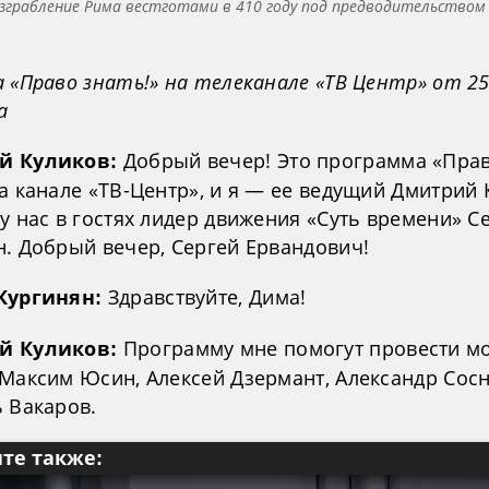
зграбление Рима вестготами в 410 году под предводительством 
 «Право знать!» на телеканале «ТВ Центр» от 25
а
Добрый вечер! Это программа «Пра
й Куликов:
а канале «ТВ-Центр», и я — ее ведущий Дмитрий 
у нас в гостях лидер движения «Суть времени» С
н. Добрый вечер, Сергей Ервандович!
Здравствуйте, Дима!
Кургинян:
Программу мне помогут провести м
й Куликов:
 Максим Юсин, Алексей Дзермант, Александр Сос
ь Вакаров.
те также: