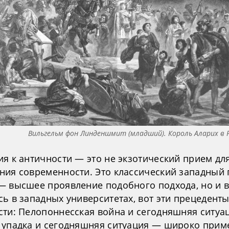
Вильгельм фон Линденшмит (младший). Король Аларих в 
ия к античности — это не экзотический прием дл
ния современности. Это классический западный 
— высшее проявление подобного подхода, но и вс
ь в западных университетах, вот эти прецеденты
сти: Пелопоннесская война и сегодняшняя ситуа
 упадка и сегодняшняя ситуация — широко прим