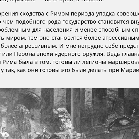
 зрения сходства с Римом периода упадка совер
о чем подобного рода государство становится вн
роблемным для населения и менее способным с
ть миром, тем оно становится более агрессивным
 более агрессивным. И мне нетрудно себе предс
 или Нерона эпохи ядерного оружия. Ведь главн
я Рима была в том, готовы ли легионы марширова
 так, как они готовы это были делать при Марии