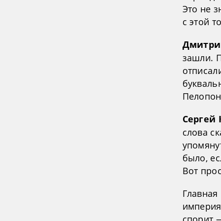
Это не з
с этой т
Дмитри
зашли. П
отписали
букваль
Пелопон
Сергей 
слова ск
упомянут
было, е
Вот прос
Главная
империя,
спорит —