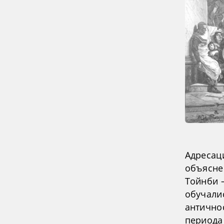
Адресац
объясне
Тойнби 
обучалис
антично
периода