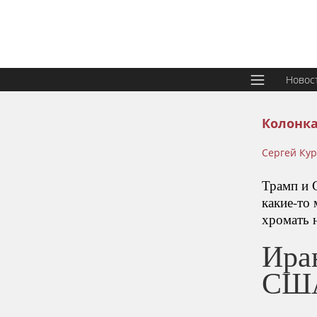
Новос
Колонка
Сергей Ку
Трамп и 
какие-то 
хромать н
Ира
СШ