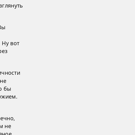
зглянуть
Вы
 Ну вот
рез
ичности
 не
о бы
ужием.
ечно,
м не
овное