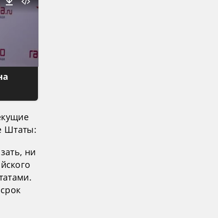
на
текущие
е Штаты:
зать, ни
ийского
татами.
 срок