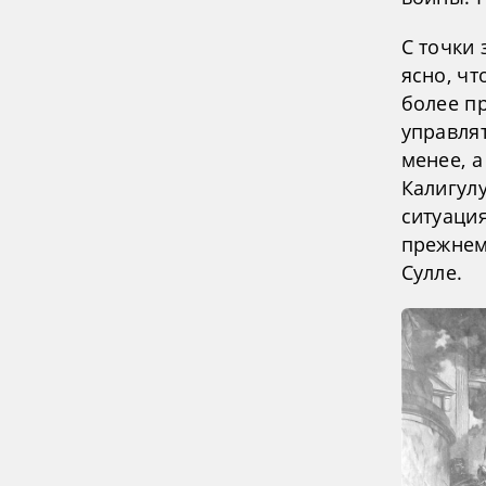
С точки
ясно, чт
более п
управля
менее, а
Калигулу
ситуаци
прежнему
Сулле.