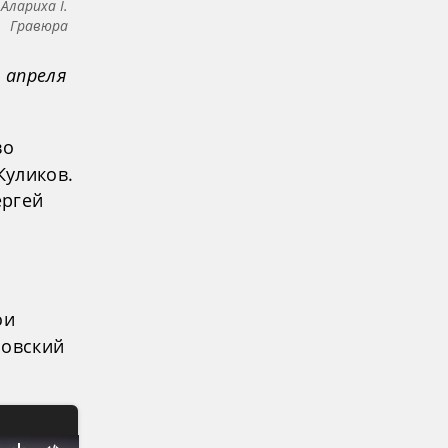
Алариха I.
Гравюра
 апреля
во
Куликов.
ергей
ои
новский