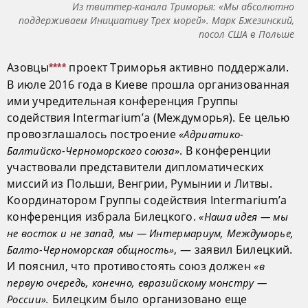
Из твиттер-канала Триморья: «Мы абсолютно
поддерживаем Инициативу Трех морей». Марк Бжезинский,
посол США в Польше
Азовцы
проект Триморья активно поддержали.
****
В июле 2016 года в Киеве прошла организованная
ими учредительная конференция Группы
содействия Intermarium’а (Междуморья). Ее целью
провозглашалось построение
«Адриатико-
. В конференции
Балтийско-Черноморского союза»
участвовали представители дипломатических
миссий из Польши, Венгрии, Румынии и Литвы.
Координатором Группы содействия Intermarium’а
конференция избрала Билецкого.
«Наша идея — мы
не восток и не запад, мы — Интермариум, Междуморье,
, — заявил Билецкий.
Балто-Черноморская общность»
И пояснил, что противостоять союз должен
«в
первую очередь, конечно, евразийскому монстру —
Билецким было организовано еще
России».