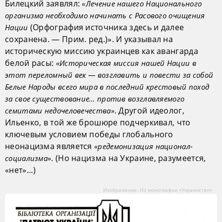
Билецкий заявлял:
«Лечение нашего Национального
организма необходимо начинать с Расового очищения
(Орфография источника здесь и далее
Нации
сохранена. — Прим. ред.)». И указывал на
историческую миссию украинцев как авангарда
белой расы:
«Историческая миссия нашей Нации в
этот переломный век — возглавить и повести за собой
Белые Народы всего мира в последний крестовый поход
за свое существование… против возглавляемого
. Другой идеолог,
семитами недочеловечества»
Ильенко, в той же брошюре подчеркивал, что
ключевым условием победы глобального
неонацизма является
«редемонизация национал-
. (Но нацизма на Украине, разумеется,
социализма»
«нет»…)
Изображение: Из монографии «Украинство»