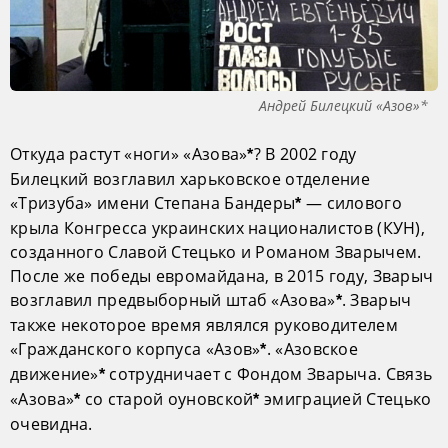
Андрей Билецкий «Азов»*
Откуда растут «ноги» «Азова»
? В 2002 году
*
Билецкий возглавил харьковское отделение
«Тризуба» имени Степана Бандеры
— силового
*
крыла Конгресса украинских националистов (КУН),
созданного Славой Стецько и Романом Зварычем.
После же победы евромайдана, в 2015 году, Зварыч
возглавил предвыборный штаб «Азова»
. Зварыч
*
также некоторое время являлся руководителем
«Гражданского корпуса «Азов»
. «Азовское
*
движение»
сотрудничает с Фондом Зварыча. Связь
*
«Азова»
со старой оуновской
эмиграцией Стецько
*
*
очевидна.