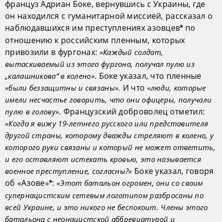
француз Адриан Боке, вернувшись с Украины, где
он находился с гуманитарной миссией, рассказал о
наблюдавшихся им преступлениях азовцев
по
*
отношению к российским пленным, которых
привозили в фургонах:
«Каждый солдат,
вытаскиваемый из этого фургона, получал пулю из
. Боке указал, что пленные
„калашникова“ в колено»
И что
«были беззащитны и связаны».
«люди, которые
имели несчастье говорить, что они офицеры, получали
. Французский доброволец отметил:
пулю в голову»
«Когда я вижу 19-летнего русского или представителя
другой страны, которому дважды стреляют в колено, у
которого руки связаны и который не может ответить,
и его оставляют истекать кровью, это называется
Боке указал, говоря
военное преступление, согласны?»
об «Азове»
:
«Этот батальон огромен, они со своим
*
супернацистским сетевым логотипом разбросаны по
всей Украине, и это никого не беспокоит. Члены этого
батальона с неонацистской аббревиатурой и