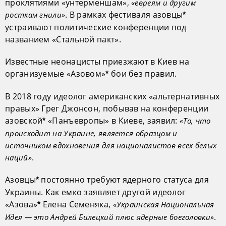
проклятиями «унтерменшам»,
«евреям и другим
. В рамках фестиваля азовцы
росткам гнили»
*
устраивают политические конференции под
названием «Стальной пакт».
Известные неонацисты приезжают в Киев на
организуемые «Азовом»
бои без правил.
*
В 2018 году идеолог американских «альтернативных
правых» Грег Джонсон, побывав на конференции
азовской
«Панъевропы» в Киеве, заявил:
«То, что
*
происходит на Украине, является образцом и
источником вдохновения для националистов всех белых
.
наций»
Азовцы
постоянно требуют ядерного статуса для
*
Украины. Как емко заявляет другой идеолог
«Азова»
Елена Семеняка,
«Украинская Национальная
*
.
Идея — это Андрей Билецкий плюс ядерные боеголовки»