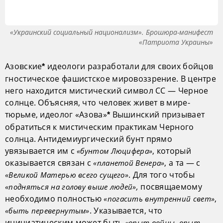
«Украинский социальный национализм». Брошюра-манифест
«Патриота Украины»
Азовские
идеологи разработали для своих бойцов
*
гностическое фашистское мировоззрение. В центре
него находится мистический символ СС — Черное
солнце. Объясняя, что человек живет в мире-
тюрьме, идеолог «Азова»
Вышинский призывает
*
обратиться к мистическим практикам Черного
солнца. Антидемиургический бунт прямо
увязывается им с
, который
«бунтом Люцифера»
оказывается связан с
, а та — с
«планетой Венера»
. Для того чтобы
«Великой Матерью всего сущего»
посвящаемому
«подняться на голову выше людей»,
необходимо полностью
,
«погасить внутренний свет»
. Указывается, что
«быть перевернутым»
инициатическим может быть
«опыт войны, опыт