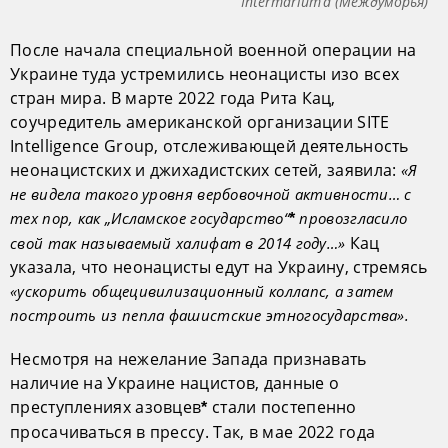
Intermarium’а (Междуморья)
После начала специальной военной операции на
Украине туда устремились неонацисты изо всех
стран мира. В марте 2022 года Рита Кац,
соучредитель американской организации SITE
Intelligence Group, отслеживающей деятельность
неонацистских и джихадистских сетей, заявила:
«Я
не видела такого уровня вербовочной активности… с
тех пор, как „Исламское государство“
провозгласило
*
Кац
свой так называемый халифат в 2014 году…»
указала, что неонацисты едут на Украину, стремясь
«ускорить общецивилизационный коллапс, а затем
построить из пепла фашистские этногосударства».
Несмотря на нежелание Запада признавать
наличие на Украине нацистов, данные о
преступлениях азовцев
стали постепенно
*
просачиваться в прессу. Так, в мае 2022 года