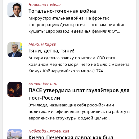
Новости недели
Тотально-точечная война
Мироустроительная война: На фронтах
спецоперации; Демократия — это вам не лобио
кушать; Евроразвод и девичья фамилия; От...
Максим Карев
Тяни, детка, тяни!
Анкара сделала заявку по итогам СВО стать
хозяином Черного моря, чего не было с момента
Кючук-Кайнарджийского мира (1774...
Антон Копнин
ПАСЕ утвердила штат гауляйтеров для
пост-России
Эти люди, называющие себя российскими
политиками, официально устроились на работу в
европейские структуры с одной целью ...
Надежда Ляховецкая
Киево-Печерская лавра: как был