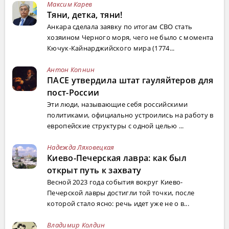
Максим Карев
Тяни, детка, тяни!
Анкара сделала заявку по итогам СВО стать
хозяином Черного моря, чего не было с момента
Кючук-Кайнарджийского мира (1774...
Антон Копнин
ПАСЕ утвердила штат гауляйтеров для
пост-России
Эти люди, называющие себя российскими
политиками, официально устроились на работу в
европейские структуры с одной целью ...
Надежда Ляховецкая
Киево-Печерская лавра: как был
открыт путь к захвату
Весной 2023 года события вокруг Киево-
Печерской лавры достигли той точки, после
которой стало ясно: речь идет уже не о в...
Владимир Колдин