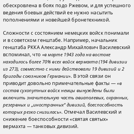
обескровлена в боях подо Ржевом, и для успешного
ведения боевых действий ее нужно насытить
пополнениями и новейшей бронетехникой.
Сложности с состоянием немецких войск понимали
и в советском генштабе. Например, начальник
генштаба РККА Александр Михайлович Василевский
вспоминал, что
«в марте 1943 года на востоке
находилось более 70% всех войск вермахта (194 дивизии
из 273), совместно с ними действовали 19 дивизий и 2
. В этой связи он
бригады союзников Германии»
приводит довольно примечательные факты —
«в
состав сухопутных войск немцы вынуждены были
включить значительную часть авиаполевых, охранных,
резервных и „иностранных“ дивизий, боеспособность
. Отмечал Василевский и
которых резко снизилась»
снижение боеспособности «святая святых»
вермахта — танковых дивизий.