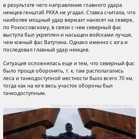
в результате чего направление главного удара
немцев генштаб РККА не угадал. Ставка считала, что
наиболее мощный удар вермахт нанесет на севере,
по Рокоссовскому, в связи с чем северный фас
выступа был укреплен и насыщен войсками лучше,
чем южный фас Ватутина. Однако именно с юга и
последовал главный удар немцев.
Ситуация осложнялась еще и тем, что северный фас
было проще оборонять, т. к. там располагались
леса и танкодоступной местности было всего 70 км,
тогда как на юге весь участок обороны был
танкодоступным.
Изображение: Александр Лобов © ИА Красная Весна