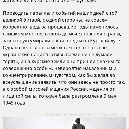
жителей лишь за то, что они — русские.
Проводить параллели событий наших дней с той
великой битвой, с одной стороны, не совсем
корректно, ведь за прошедшие годы изменилось
слишком многое, вплоть до исчезновения страны,
за которую умирали наши предки на Курской дуге.
Однако нельзя не заметить, что кто-кто, а вот
украинские нацисты связь времен и не думали
терять, и на курские земли они пришли с каким-то
совершенно особым, невероятно накаленным и
концентрированным чувством, как бы желая во
всеуслышание заявить, что они здесь не просто так,
а с особой миссией мщения России, мщения от
лица той силы, которая была разгромлена 9 мая
1945 года.
Изображение: Александр Лобов © ИА Красная Весна