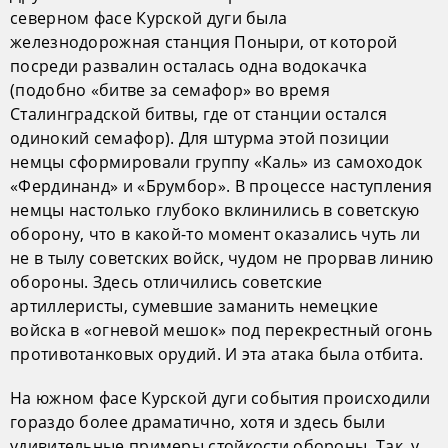
северном фасе Курской дуги была
железнодорожная станция Поныри, от которой
посреди развалин осталась одна водокачка
(подобно «битве за семафор» во время
Сталинградской битвы, где от станции остался
одинокий семафор). Для штурма этой позиции
немцы сформировали группу «Каль» из самоходок
«Фердинанд» и «Брумбор». В процессе наступления
немцы настолько глубоко вклинились в советскую
оборону, что в какой-то момент оказались чуть ли
не в тылу советских войск, чудом не прорвав линию
обороны. Здесь отличились советские
артиллеристы, сумевшие заманить немецкие
войска в «огневой мешок» под перекрестный огонь
противотанковых орудий. И эта атака была отбита.
На южном фасе Курской дуги события происходили
гораздо более драматично, хотя и здесь были
удивительные примеры стойкости обороны. Так, у