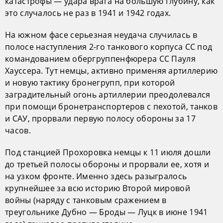
катастрофы — удара врага на большую глубину, как
это случалось не раз в 1941 и 1942 годах.
На южном фасе серьезная неудача случилась в
полосе наступления 2-го танкового корпуса СС под
командованием обергруппенфюрера СС Пауля
Хауссера. Тут немцы, активно применяя артиллерию
и новую тактику бронегрупп, при которой
заградительный огонь артиллерии преодолевался
при помощи бронетранспортеров с пехотой, танков
и САУ, прорвали первую полосу обороны за 17
часов.
Под станцией Прохоровка немцы к 11 июля дошли
до третьей полосы обороны и прорвали ее, хотя и
на узком фронте. Именно здесь разыгралось
крупнейшее за всю историю Второй мировой
войны (наряду с танковым сражением в
треугольнике Дубно — Броды — Луцк в июне 1941