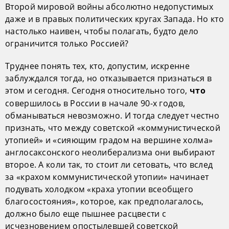
Второй мировой войны абсолютно недопустимых
даже и в правых политических кругах Запада. Но кто
настолько наивен, чтобы полагать, будто дело
ограничится только Россией?
Труднее понять тех, кто, допустим, искренне
заблуждался тогда, но отказывается признаться в
этом и сегодня. Сегодня относительно того,
что
совершилось в России в начале 90-х годов,
обманываться невозможно. И тогда следует честно
признать, что между советской «коммунистической
утопией» и «сияющим градом на вершине холма»
англосаксонского неолиберализма они выбирают
второе. А коли так, то стоит ли сетовать, что вслед
за «крахом коммунистической утопии» начинает
подувать холодком «краха утопии всеобщего
благосостояния», которое, как предполагалось,
должно было еще пышнее расцвести с
исчезновением опостылевшей советской