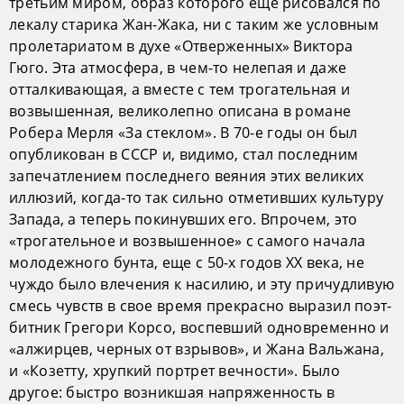
третьим миром, образ которого еще рисовался по
лекалу старика Жан-Жака, ни с таким же условным
пролетариатом в духе «Отверженных» Виктора
Гюго. Эта атмосфера, в чем-то нелепая и даже
отталкивающая, а вместе с тем трогательная и
возвышенная, великолепно описана в романе
Робера Мерля «За стеклом». В 70-е годы он был
опубликован в СССР и, видимо, стал последним
запечатлением последнего веяния этих великих
иллюзий, когда-то так сильно отметивших культуру
Запада, а теперь покинувших его. Впрочем, это
«трогательное и возвышенное» с самого начала
молодежного бунта, еще с 50-х годов XX века, не
чуждо было влечения к насилию, и эту причудливую
смесь чувств в свое время прекрасно выразил поэт-
битник Грегори Корсо, воспевший одновременно и
«алжирцев, черных от взрывов», и Жана Вальжана,
и «Козетту, хрупкий портрет вечности». Было
другое: быстро возникшая напряженность в