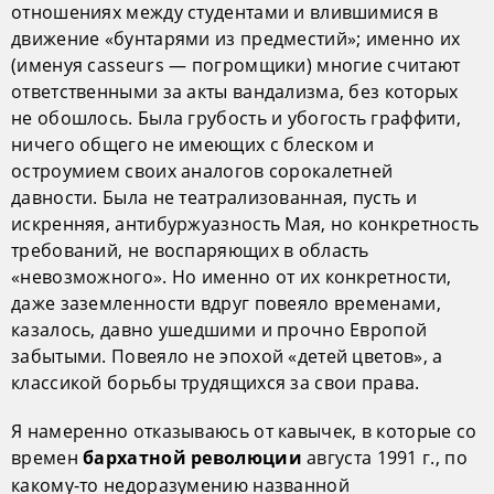
отношениях между студентами и влившимися в
движение «бунтарями из предместий»; именно их
(именуя casseurs — погромщики) многие считают
ответственными за акты вандализма, без которых
не обошлось. Была грубость и убогость граффити,
ничего общего не имеющих с блеском и
остроумием своих аналогов сорокалетней
давности. Была не театрализованная, пусть и
искренняя, антибуржуазность Мая, но конкретность
требований, не воспаряющих в область
«невозможного». Но именно от их конкретности,
даже заземленности вдруг повеяло временами,
казалось, давно ушедшими и прочно Европой
забытыми. Повеяло не эпохой «детей цветов», а
классикой борьбы трудящихся за свои права.
Я намеренно отказываюсь от кавычек, в которые со
времен
августа 1991 г., по
бархатной революции
какому-то недоразумению названной