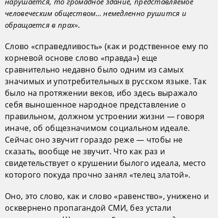
нарушается, то громадное здание, представляемое
человеческим обществом… немедленно рушится и
.
обращается в прах»
Слово «справедливость» (как и родственное ему по
корневой основе слово «правда») еще
сравнительно недавно было одним из самых
значимых и употребительных в русском языке. Так
было на протяжении веков, ибо здесь выражало
себя выношенное народное представление о
правильном, должном устроении жизни — говоря
иначе, об общезначимом социальном идеале.
Сейчас оно звучит гораздо реже — чтобы не
сказать, вообще не звучит. Что как раз и
свидетельствует о крушении былого идеала, место
которого покуда прочно занял «телец златой».
Оно, это слово, как и слово «равенство», унижено и
осквернено пропагандой СМИ, без устали