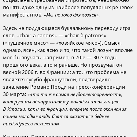
понять даже одну из наиболее популярных речевок
манифестантов:
.
«Мы не мясо для хозяев»
Здесь не поддающаяся буквальному переводу игра
слов: «chair à canons» — «chair à patrons»
(«пушечное мясо» — «хозяйское мясо»). Смысл,
однако, ясен, как ясно и то, что такой лозунг вполне
мог бы звучать, например, в 20-е — 30-е годы
прошлого века, а то и раньше. Но прозвучал он
весной 2006 г. во Франции; а то, что проблема не
является сугубо французской, подтвердило
заявление Романо Проди на пресс-конференции
30 марта:
«Это та же самая неудовлетворенность,
которую мы обнаруживаем у молодых итальянцев.
В Италии, как и во Франции, впервые после окончания
войны молодые люди боятся оказаться беднее
предыдущего поколения».
Как видим, Проди даже увеличил по сравнению с