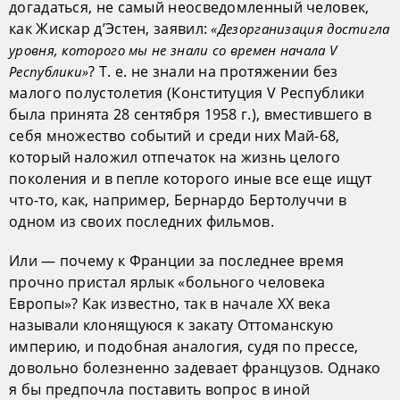
догадаться, не самый неосведомленный человек,
как Жискар д’Эстен, заявил:
«Дезорганизация достигла
уровня, которого мы не знали со времен начала V
? Т. е. не знали на протяжении без
Республики»
малого полустолетия (Конституция V Республики
была принята 28 сентября 1958 г.), вместившего в
себя множество событий и среди них Май-68,
который наложил отпечаток на жизнь целого
поколения и в пепле которого иные все еще ищут
что-то, как, например, Бернардо Бертолуччи в
одном из своих последних фильмов.
Или — почему к Франции за последнее время
прочно пристал ярлык «больного человека
Европы»? Как известно, так в начале XX века
называли клонящуюся к закату Оттоманскую
империю, и подобная аналогия, судя по прессе,
довольно болезненно задевает французов. Однако
я бы предпочла поставить вопрос в иной