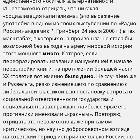
единственного носителя альтернативности.
И невозможно отрицать, что никакая
«социализация капитализма» (это выражение
употребил в одном из своих выступлений по «Радио
России» академик Р. Гринберг 24 июля 2006 г.) в тех
масштабах, в которых она произошла, не стала бы
возможной без выхода на арену мировой истории
этого мощного
. Которое, если
иного
перефразировать название нашумевшей в начале
перестройки книги, на протяжении большей части
XX столетия вот именно
. Не случайно же
было дано
и Рузвельта, резко изменившего по сравнению с
либеральной классикой всю постановку вопроса о
социальной ответственности государства и
социальных правах граждан, наиболее ярые его
противники именовали «красным». Повторяю,
отрицать это невозможно даже при самом
критическом, но научно добросовестном взгляде
на советский период истории не только России, но