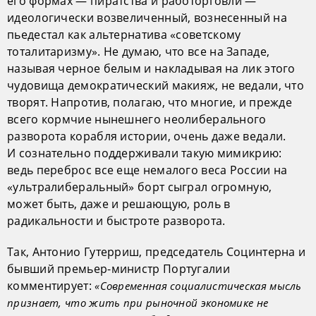
его формах — пиратства и работорговли —
идеологически возвеличенный, вознесенный на
пьедестал как альтернатива «советскому
тоталитаризму». Не думаю, что все на Западе,
называя черное белым и накладывая на лик этого
чудовища демократический макияж, не ведали, что
творят. Напротив, полагаю, что многие, и прежде
всего кормчие нынешнего неолиберального
разворота корабля истории, очень даже ведали.
И сознательно поддерживали такую мимикрию:
ведь переброс все еще немалого веса России на
«ультралиберальный» борт сыграл огромную,
может быть, даже и решающую, роль в
радикальности и быстроте разворота.
Так, Антонио Гутерриш, председатель Социнтерна и
бывший премьер-министр Португалии
комментирует:
«Современная социалистическая мысль
признает, что жить при рыночной экономике не