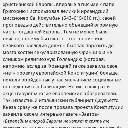
христианской Европы, впервые в письме к папе
Григорию I использовал великий ирландский
миссионер Св. Колумбан (543–615/616 гг.), своей
проповедью действительно объявший огромную
часть тогдашней Европы. Тем не менее было
неясно, почему бы отказ от этого поистине
великого наследия должен был так поразить до
мозга костей секуляризованную Францию и не
слишком религиозную Голландию (которая,
напомню, вслед за Францией также заявила свое
«нет» проекту европейской Конституции) больше,
нежели обойденные у нас молчанием социальные
последствия глобализации. Но их-то как раз и
акцентируют многие европейские обозреватели.
Так, известный итальянский публицист Джульетто
Кьеза сразу же после провала проекта Конституции
заявил в своем интервью газете «Завтра»:
«Европейцы старой Европы не хотят терять те
завоевания, социальные в том числе, которые имели до