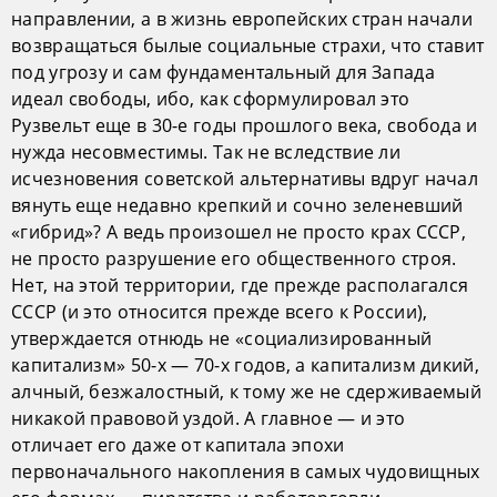
направлении, а в жизнь европейских стран начали
возвращаться былые социальные страхи, что ставит
под угрозу и сам фундаментальный для Запада
идеал свободы, ибо, как сформулировал это
Рузвельт еще в 30-е годы прошлого века, свобода и
нужда несовместимы. Так не вследствие ли
исчезновения советской альтернативы вдруг начал
вянуть еще недавно крепкий и сочно зеленевший
«гибрид»? А ведь произошел не просто крах СССР,
не просто разрушение его общественного строя.
Нет, на этой территории, где прежде располагался
СССР (и это относится прежде всего к России),
утверждается отнюдь не «социализированный
капитализм» 50-х — 70-х годов, а капитализм дикий,
алчный, безжалостный, к тому же не сдерживаемый
никакой правовой уздой. А главное — и это
отличает его даже от капитала эпохи
первоначального накопления в самых чудовищных