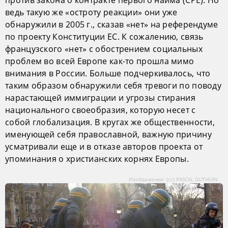
против закона о контракте первого найма (СРЕ). Но
ведь такую же «остроту реакции» они уже
обнаружили в 2005 г., сказав «нет» на референдуме
по проекту Конституции ЕС. К сожалению, связь
французского «нет» с обострением социальных
проблем во всей Европе как-то прошла мимо
внимания в России. Больше подчеркивалось, что
таким образом обнаружили себя тревоги по поводу
нарастающей иммиграции и угрозы стирания
национального своеобразия, которую несет с
собой глобализация. В кругах же общественности,
именующей себя православной, важную причину
усматривали еще и в отказе авторов проекта от
упоминания о христианских корнях Европы.
Изображение: (сс) PASCAL DUTHUIN