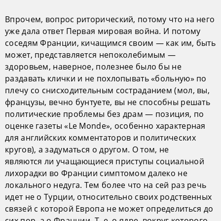
Впрочем, вопрос риторический, потому что на него
уже дала ответ Первая мировая война. И потому
соседям Франции, кичащимся своим — как им, быть
может, представляется непоколебимым —
здоровьем, наверное, полезнее было бы не
раздавать клички и не похлопывать «больную» по
плечу со снисходительным состраданием (мол, вы,
французы, вечно бунтуете, вы не способны решать
политические проблемы без драм — позиция, по
оценке газеты «Le Monde», особенно характерная
для английских комментаторов и политических
кругов), а задуматься о другом. О том, не
являются ли учащающиеся приступы социальной
лихорадки во Франции симптомом далеко не
локального недуга. Тем более что на сей раз речь
идет не о Турции, относительно своих родственных
связей с которой Европа не может определиться до
сих пор, а о Франции. Т. е. о ядре, вокруг которого,