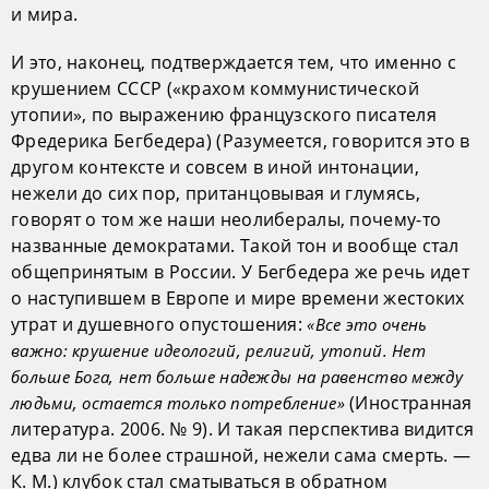
и мира.
И это, наконец, подтверждается тем, что именно с
крушением СССР («крахом коммунистической
утопии», по выражению французского писателя
Фредерика Бегбедера) (Разумеется, говорится это в
другом контексте и совсем в иной интонации,
нежели до сих пор, пританцовывая и глумясь,
говорят о том же наши неолибералы, почему-то
названные демократами. Такой тон и вообще стал
общепринятым в России. У Бегбедера же речь идет
о наступившем в Европе и мире времени жестоких
утрат и душевного опустошения:
«Все это очень
важно: крушение идеологий, религий, утопий. Нет
больше Бога, нет больше надежды на равенство между
(Иностранная
людьми, остается только потребление»
литература. 2006. № 9). И такая перспектива видится
едва ли не более страшной, нежели сама смерть. —
К. М.) клубок стал сматываться в обратном