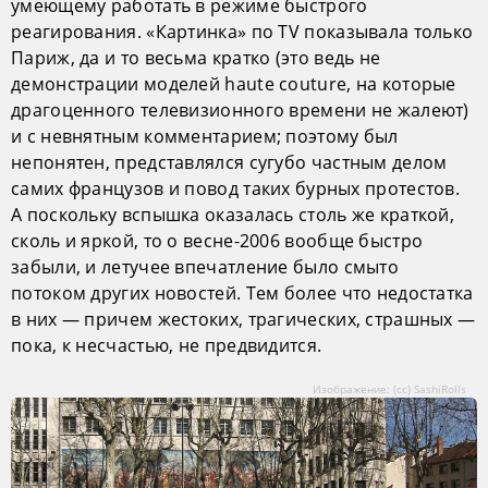
умеющему работать в режиме быстрого
реагирования. «Картинка» по TV показывала только
Париж, да и то весьма кратко (это ведь не
демонстрации моделей haute couture, на которые
драгоценного телевизионного времени не жалеют)
и с невнятным комментарием; поэтому был
непонятен, представлялся сугубо частным делом
самих французов и повод таких бурных протестов.
А поскольку вспышка оказалась столь же краткой,
сколь и яркой, то о весне-2006 вообще быстро
забыли, и летучее впечатление было смыто
потоком других новостей. Тем более что недостатка
в них — причем жестоких, трагических, страшных —
пока, к несчастью, не предвидится.
Изображение: (сс) SashiRolls