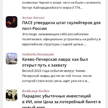
хозяином Черного моря, чего не было с момента
Кючук-Кайнарджийского мира (1774...
Антон Копнин
ПАСЕ утвердила штат гауляйтеров для
пост-России
Эти люди, называющие себя российскими
политиками, официально устроились на работу в
европейские структуры с одной целью ...
Надежда Ляховецкая
Киево-Печерская лавра: как был
открыт путь к захвату
Весной 2023 года события вокруг Киево-
Печерской лавры достигли той точки, после
которой стало ясно: речь идет уже не о в...
Владимир Колдин
Парадокс убыточных инвестиций
в ИИ, или Цена за лотерейный билет в
новый мир