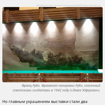
Изображение: Ксения Алексашина@ИА Красная Весна
Франц Рубо. Фрагмент панорамы Рубо, спасенный
советскими солдатами в 1942 году («Левее Юферова»).
Но главным украшением выставки стали два