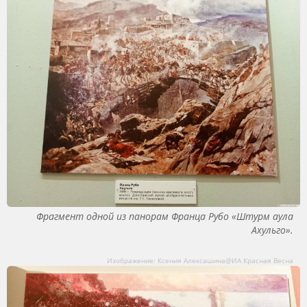
Фрагмент одной из панорам Франца Рубо «Штурм аула
Ахульго».
Изображение: Ксения Алексашина@ИА Красная Весна