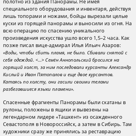
полотно из здания Панорамы. Не имея
специального оборудования и инвентаря, действуя
лишь топорами и ножами, бойцы вырезали целые
куски из горящей панорамы и выносили из огня. На
всю операцию по спасению уникального
произведения искусства ушло всего 1,5–2 часа. Как
позже писал вице-адмирал Илья Ильич Азаров:
«Воды, чтобы сбить пламя, не было. Сбивали снятой с
себя одеждой. <…> Семён Аннопольский бросился на
горящий холст, за ним последовали курсанты Александр
Кислый и Иван Пятопалов и еще двое курсантов.
Катаясь по холсту, они гасили своими телами
разбегавшиеся языки пламени».
Спасенные фрагменты Панорамы были скатаны в
рулоны, положены в ящики и вывезены на
легендарном лидере «Ташкент» из осажденного
Севастополя в Новороссийск, а затем в Сибирь. Там
художники сразу же принялись за реставрацию