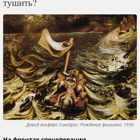
тушить?
Давид Альфаро Сикейрос. Рождение фашизма. 1936
На фронтах спецоперации