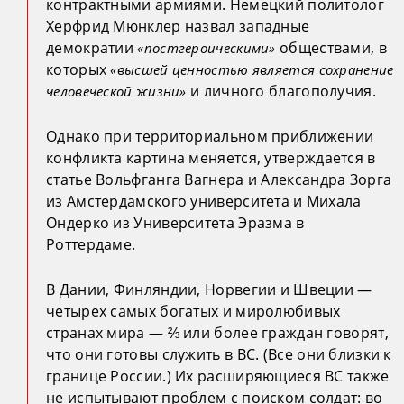
контрактными армиями. Немецкий политолог
Херфрид Мюнклер назвал западные
демократии
обществами, в
«постгероическими»
которых
«высшей ценностью является сохранение
и личного благополучия.
человеческой жизни»
Однако при территориальном приближении
конфликта картина меняется, утверждается в
статье Вольфганга Вагнера и Александра Зорга
из Амстердамского университета и Михала
Ондерко из Университета Эразма в
Роттердаме.
В Дании, Финляндии, Норвегии и Швеции —
четырех самых богатых и миролюбивых
странах мира — ⅔ или более граждан говорят,
что они готовы служить в ВС. (Все они близки к
границе России.) Их расширяющиеся ВС также
не испытывают проблем с поиском солдат: во