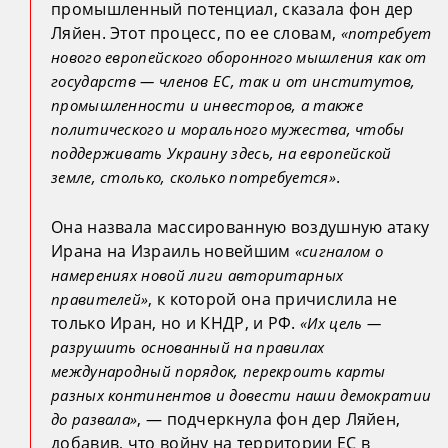
промышленный потенциал, сказала фон дер
Ляйен. Этот процесс, по ее словам,
«потребует
нового европейского оборонного мышления как от
государств
— членов ЕС, так и от институтов,
промышленности и инвесторов, а также
политического и морального мужества, чтобы
поддерживать Украину здесь, на европейской
.
земле, столько, сколько потребуется»
Она назвала массированную воздушную атаку
Ирана на Израиль новейшим
«сигналом о
намерениях новой лиги авторитарных
, к которой она причислила не
правителей»
только Иран, но и КНДР, и РФ.
«Их цель —
разрушить основанный на правилах
международный порядок, перекроить карты
разных континентов и довести наши демократии
, — подчеркнула фон дер Ляйен,
до развала»
добавив, что войну на территории ЕС в