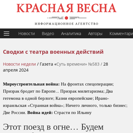
Новости
Видео
Аналитика
Авторы
Комментар
Сводки с театра военных действий
Новости недели
/ Газета «
Суть времени» №583 /
28
апреля 2024
Мироустроительная война:
На фронтах спецоперации;
Призрак бродит по Европе... Призрак милитаризма; Два
гегемона в одной берлоге; Казни европейские; Ирано-
израильская «Странная война»; Ничего личного, только бизнес;
Война идей:
Две России.
Страсти по Ильину
Этот поезд в огне… Будем