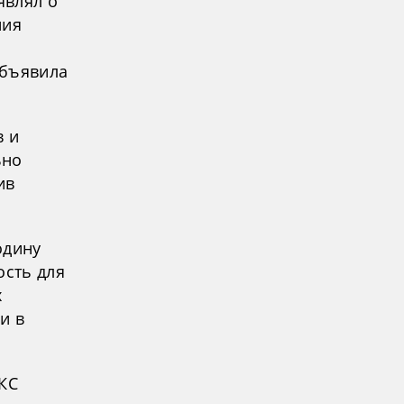
являл о
ния
объявила
в и
ьно
ив
одину
ость для
х
и в
ВКС