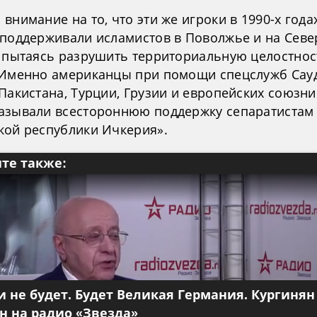
внимание на то, что эти же игроки в 1990-х года
 поддерживали исламистов в Поволжье и на Сев
, пытаясь разрушить территориальную целостнос
 Именно американцы при помощи спецслужб Сау
Пакистана, Турции, Грузии и европейских союзни
азывали всестороннюю поддержку сепаратистам
кой республики Ичкерия».
те также:
 не будет. Будет Великая Германия. Кургинян
 на радио «Звезда»