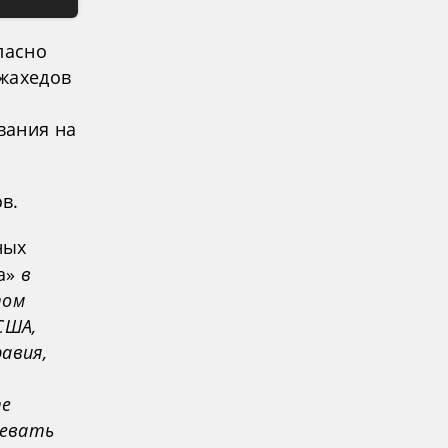
ласно
джахедов
вания на
в.
ных
а»
в
том
США,
авия,
те
оевать