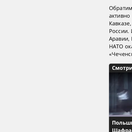
Обратим 
активно
Кавказе
России.
Аравии, 
НАТО ок
«Чеченс
Смотри
Польши
Шафран