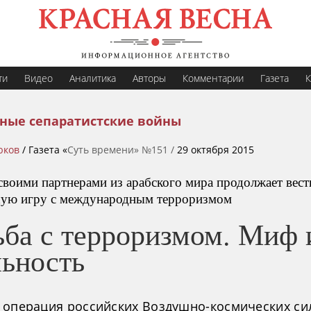
ти
Видео
Аналитика
Авторы
Комментарии
Газета
К
ные сепаратистские войны
юков
/ Газета «
Суть времени» №151 /
29 октября 2015
 своими партнерами из арабского мира продолжает вест
ую игру с международным терроризмом
ьба с терроризмом. Миф 
льность
 операция российских Воздушно-космических сил