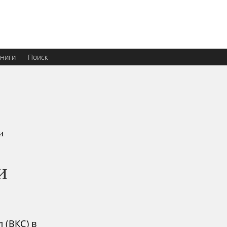
ниги
Поиск
и
и
 (ВКС) в