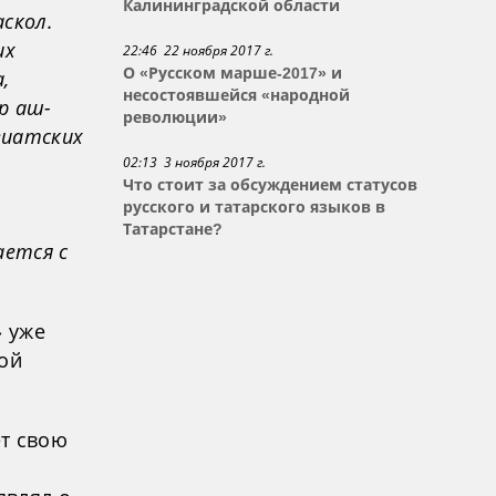
Калининградской области
аскол.
их
22:46 22 ноября 2017 г.
О «Русском марше-2017» и
,
несостоявшейся «народной
р аш-
революции»
зиатских
02:13 3 ноября 2017 г.
Что стоит за обсуждением статусов
русского и татарского языков в
Татарстане?
ается с
» уже
кой
ет свою