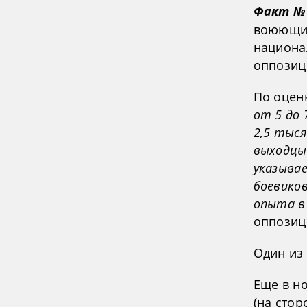
Факт №
воюющих
национа
оппозиц
По оценк
от 5 до 
2,5 тыся
выходцы 
указыва
боевиков
опыта в 
оппозиц
Один из
Еще в н
(на стор