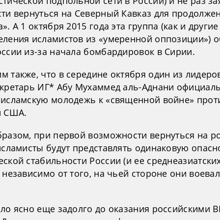
тической подпольной сети в России) и не раз за
сти вернуться на Северный Кавказ для продолже
». А 1 октября 2015 года эта группа (как и другие
еления исламистов из «умеренной оппозиции») 
оссии из-за начала бомбардировок в Сирии.
 также, что в середине октября один из лидеро
екретарь ИГ* Абу Мухаммед аль-Аднани официал
 исламскую молодежь к «священной войне» прот
и США.
бразом, при первой возможности вернуться на р
 исламисты будут представлять одинаковую опасн
ской стабильности России (и ее среднеазиатски
 независимо от того, на чьей стороне они воевал
ыло ясно еще задолго до оказания российскими 