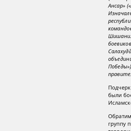
Ансар» (
Изначал
республи
командов
Шишани. 
боевиков
Салахуд
объедини
Победы»)
правител
Подчеркн
были бо
Исламско
Обратим
группу 