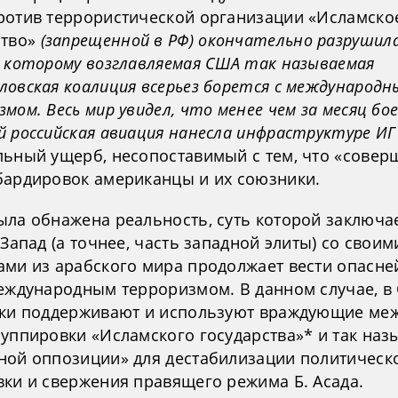
ротив террористической организации «Исламско
ство»
(запрещенной в РФ) окончательно разрушила
о которому возглавляемая США так называемая
ловская коалиция всерьез борется с международн
мом. Весь мир увидел, что менее чем за месяц бо
й российская авиация нанесла инфраструктуре ИГ
льный ущерб, несопоставимый с тем, что «совер
бардировок американцы и их союзники.
ыла обнажена реальность, суть которой заключае
 Запад (а точнее, часть западной элиты) со своим
ами из арабского мира продолжает вести опасн
международным терроризмом. В данном случае, в
оки поддерживают и используют враждующие ме
руппировки «Исламского государства»* и так на
ной оппозиции» для дестабилизации политическ
вки и свержения правящего режима Б. Асада.