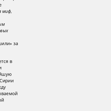
е
 миф,
ым
евых
шили» за
тся в
и
ейшую
 Сирии
жду
зываемой
ой