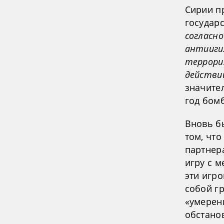
Сирии п
государ
согласн
антииги
террориз
действи
значите
год бом
Вновь б
том, что
партнер
игру с 
эти игр
собой г
«умерен
обстано