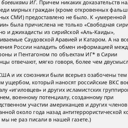
 боевиками ИГ
. Причем никаких доказательств н
реди мирных граждан (кроме откровенных фальш
ных СМИ) предоставлено не было. К «умеренной
ии» была причислена не только «Свободная сир
но и джихадисты из сирийской «Аль-Каиды»,
иваемые Саудовской Аравией и Катаром. А на вс
ения России наладить обмен информацией межд
оны и Пентагоном по объектам ИГ* в Сирии
нцы отвечают, мягко говоря, более чем двусмыс
 США и их союзники были всерьез озабочены тем
м ущербом, который наносят российские ВКС во
алу «игиловцев» и других исламистских группиро
нем, военному потенциалу, созданному при
дственном участии американцев и других членов
анной около года назад антитеррористической к
 мы не раз писали в нашей газете.)