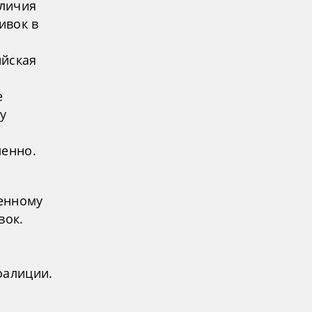
аличия
ивок в
ийская
е
у
ленно.
енному
вок.
оалиции.