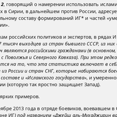
 2
, говорящий о намерении использовать ислами
 в Сирии, в дальнейшем против России, адресуе
льному составу формирований ИГ* и частей «ум
ии».
ам российских политиков и экспертов, в рядах И
7 тысяч выходцев из стран бывшего СССР, из них
ч являются российскими гражданами (в основном,
с Поволжья и Северного Кавказа). При этом редк
ется на то, что эта статистика включает в себ
 из России и стран СНГ, которые набираются бое
составе и «Исламского государства»
, и умеренно
ии (которую так яростно защищает Запад).
 ярких примеров.
оябре 2013 года в отряде боевиков, воевавшем в
оне ИГ
) под названием «Джейш аль-Мухаджирин ва