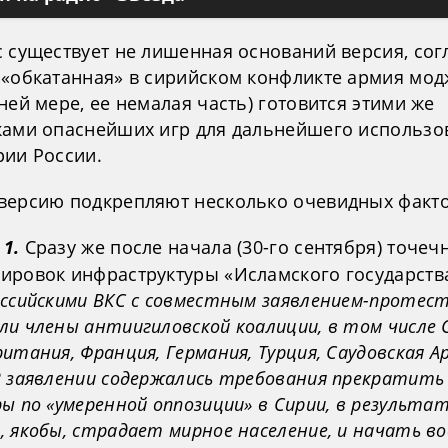
с существует не лишенная оснований версия, сог
 «обкатанная» в сирийском конфликте армия мо
ней мере, ее немалая часть) готовится этими же
ками опаснейших игр для дальнейшего использо
рии России.
версию подкрепляют несколько очевидных факто
1.
Сразу же после начала (30-го сентября) точеч
ировок инфраструктуры «Исламского государств
оссийскими ВКС с совместным заявлением-протес
ли члены антиигиловской коалиции, в том числе 
итания, Франция, Германия, Турция, Саудовская Ар
В заявлении содержались требования прекратить
ы по «умеренной оппозиции» в Сирии, в результа
, якобы, страдает мирное население, и начать в