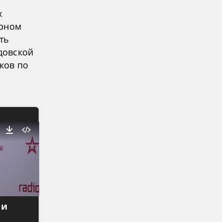
х
ерном
ть
довской
ков по
 и