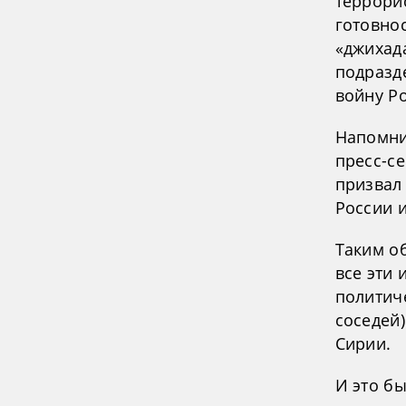
террорис
готовно
«джихада
подразд
войну Р
Напомним
пресс-с
призвал
России 
Таким о
все эти
политиче
соседей)
Сирии.
И это б