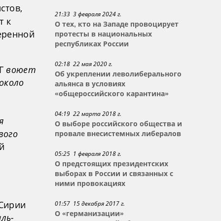
стов,
21:33 3 февраля 2024 г.
т к
О тех, кто на Западе провоцирует
еренной
протесты в национальных
республиках России
02:18 22 мая 2020 г.
Г
воюет
Об укреплении леволиберального
 около
альянса в условиях
«общероссийского карантина»
о
04:19 22 марта 2018 г.
я
О выборе российского общества и
вого
провале внесистемных либералов
й
05:25 1 февраля 2018 г.
О предстоящих президентских
выборах в России и связанных с
ними провокациях
 Сирии
01:57 15 декабря 2017 г.
О «германизации»
ль-