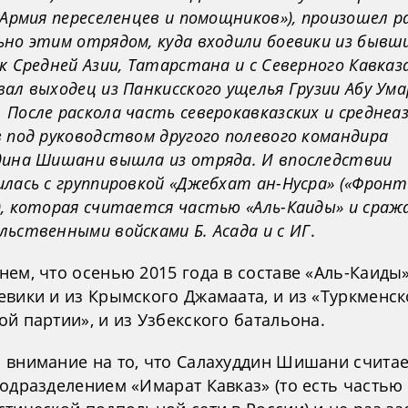
«Армия переселенцев и помощников»), произошел р
ьно этим отрядом, куда входили боевики из бывш
к Средней Азии, Татарстана и с Северного Кавказа
ал выходец из Панкисского ущелья Грузии Абу Ума
После раскола часть северокавказских и среднеа
 под руководством другого полевого командира
дина Шишани вышла из отряда. И впоследствии
лась с группировкой «Джебхат ан-Нусра» («Фронт
, которая считается частью «Аль-Каиды» и сраж
ьственными войсками Б. Асада и с ИГ
.
ем, что осенью 2015 года в составе «Аль-Каиды
евики и из Крымского Джамаата, и из «Туркменс
й партии», и из Узбекского батальона.
 внимание на то, что Салахуддин Шишани счита
подразделением «Имарат Кавказ» (то есть частью