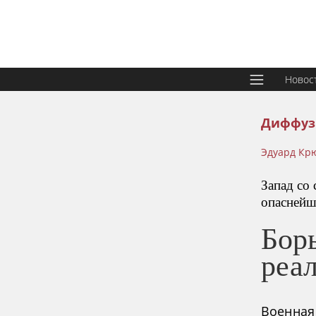
Новос
Диффуз
Эдуард Кр
Запад со
опаснейш
Бор
реа
Военная