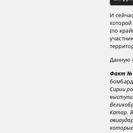
И сейча
которой
(по край
участни
террито
Данную 
Факт № 
бомбард
Сирии р
выступи
Великобр
Катар. 
авиаудар
которых