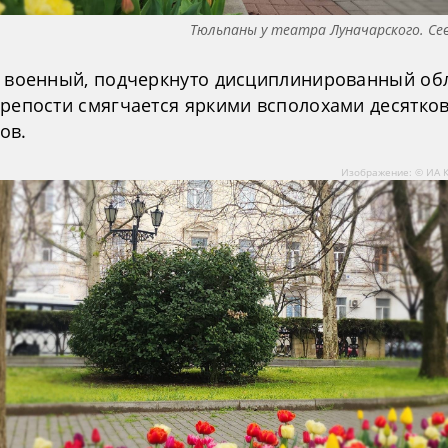
Тюльпаны у театра Луначарского. С
, военный, подчеркнуто дисциплинированный об
крепости смягчается яркими всполохами десятко
ов.
Изображение: © ИА 