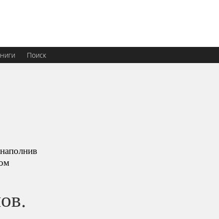
ниги
Поиск
 наполнив
вом
ов.