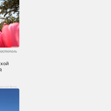
вастополь
ской
й
Красная Весна