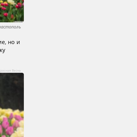
евастополь
е, но и
ку
Красная Весна