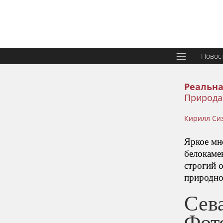
Новос
Реальна
Природа
Кирилл Си
Яркое мн
белокаме
строгий 
природно
Сева
Фот