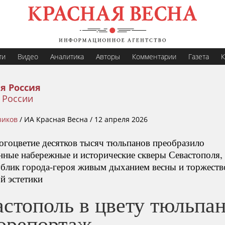
ти
Видео
Аналитика
Авторы
Комментарии
Газета
К
я Россия
 России
зиков
/
ИА Красная Весна /
12 апреля 2026
огоцветие десятков тысяч тюльпанов преобразило
нные набережные и исторические скверы Севастополя,
облик города-героя живым дыханием весны и торжест
й эстетики
стополь в цвету тюльпан
орепортаж