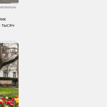
евастополь
лик
в тысяч
Красная Весна