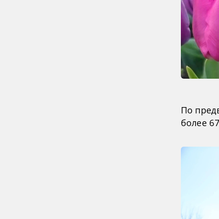
По пред
более 6