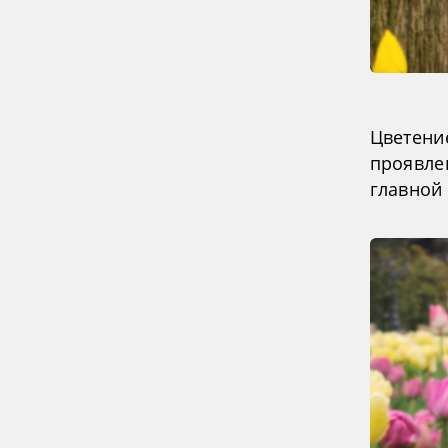
Цветение
проявле
главной