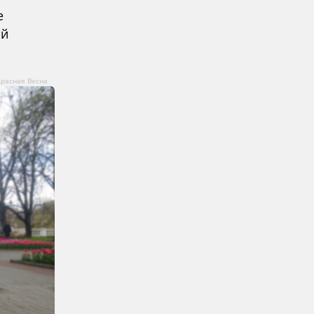
е
ой
Красная Весна