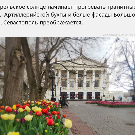
прельское солнце начинает прогревать гранитны
ы Артиллерийской бухты и белые фасады Больш
, Севастополь преображается.
Изображение: © ИА 