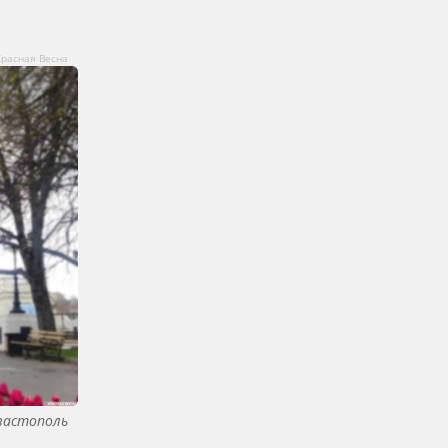
Красная Весна
евастополь