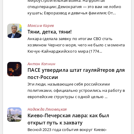
Мироустроительная война: На фронтах
спецоперации; Демократия — это вам не лобио
кушать; Евроразвод и девичья фамилия; От...
Максим Карев
Тяни, детка, тяни!
Анкара сделала заявку по итогам СВО стать
хозяином Черного моря, чего не было с момента
Кючук-Кайнарджийского мира (1774...
Антон Копнин
ПАСЕ утвердила штат гауляйтеров для
пост-России
Эти люди, называющие себя российскими
политиками, официально устроились на работу в
европейские структуры с одной целью ...
Надежда Ляховецкая
Киево-Печерская лавра: как был
открыт путь к захвату
Весной 2023 года события вокруг Киево-