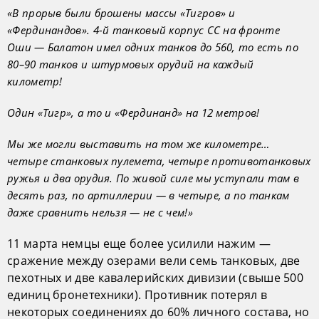
«В прорыв были брошены массы «Тигров» и
«Фердинандов». 4-й танковый корпус СС на фронте
Оши — Балатон имел одних танков до 560, то есть по
80–90 танков и штурмовых орудий на каждый
километр!
Один «Тигр», а то и «Фердинанд» на 12 метров!
Мы же могли выставить на том же километре…
четыре станковых пулемета, четыре противотанковых
ружья и два орудия. По живой силе мы уступали там в
десять раз, по артиллерии — в четыре, а по танкам
даже сравнить нельзя — не с чем!»
11 марта немцы еще более усилили нажим —
сражение между озерами вели семь танковых, две
пехотных и две кавалерийских дивизии (свыше 500
единиц бронетехники). Противник потерял в
некоторых соединениях до 60% личного состава, но