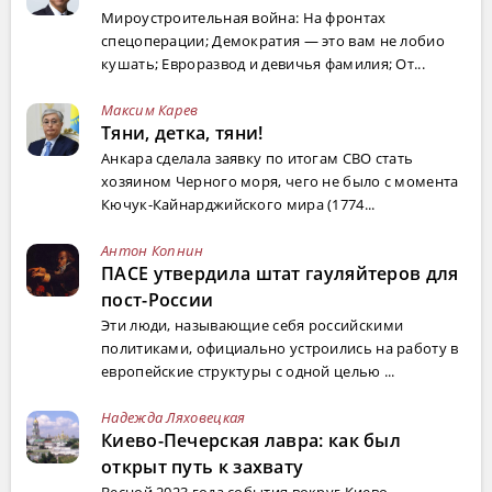
Мироустроительная война: На фронтах
спецоперации; Демократия — это вам не лобио
кушать; Евроразвод и девичья фамилия; От...
Максим Карев
Тяни, детка, тяни!
Анкара сделала заявку по итогам СВО стать
хозяином Черного моря, чего не было с момента
Кючук-Кайнарджийского мира (1774...
Антон Копнин
ПАСЕ утвердила штат гауляйтеров для
пост-России
Эти люди, называющие себя российскими
политиками, официально устроились на работу в
европейские структуры с одной целью ...
Надежда Ляховецкая
Киево-Печерская лавра: как был
открыт путь к захвату
Весной 2023 года события вокруг Киево-