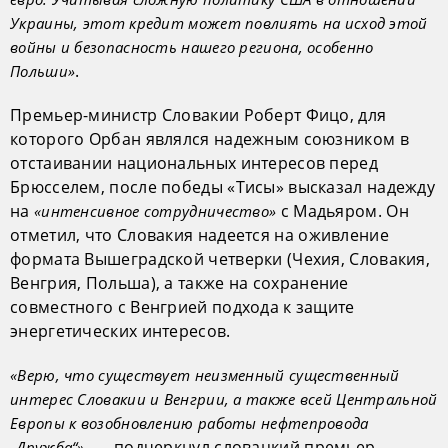
Украины, этот кредит может повлиять на исход этой
войны и безопасность нашего региона, особенно
.
Польши»
Премьер-министр Словакии Роберт Фицо, для
которого Орбан являлся надежным союзником в
отстаивании национальных интересов перед
Брюсселем, после победы «Тисы» высказал надежду
на
с Мадьяром. Он
«интенсивное сотрудничество»
отметил, что Словакия надеется на оживление
формата Вышеградской четверки (Чехия, Словакия,
Венгрия, Польша), а также на сохранение
совместного с Венгрией подхода к защите
энергетических интересов.
«Верю, что существует неизменный существенный
интерес Словакии и Венгрии, а также всей Центральной
Европы к возобновлению работы нефтепровода
, — подчеркнул словацкий премьер-
„Дружба“»