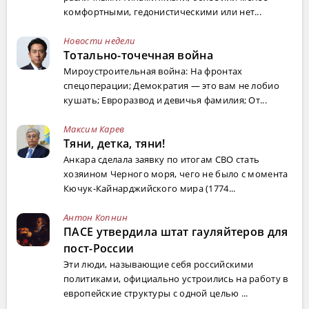
комфортными, гедонистическими или нет...
Новости недели
Тотально-точечная война
Мироустроительная война: На фронтах
спецоперации; Демократия — это вам не лобио
кушать; Евроразвод и девичья фамилия; От...
Максим Карев
Тяни, детка, тяни!
Анкара сделала заявку по итогам СВО стать
хозяином Черного моря, чего не было с момента
Кючук-Кайнарджийского мира (1774...
Антон Копнин
ПАСЕ утвердила штат гауляйтеров для
пост-России
Эти люди, называющие себя российскими
политиками, официально устроились на работу в
европейские структуры с одной целью ...