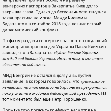
направлена против России, и на раздачу
венгерских паспортов в Закарпатье Киев долго
закрывал глаза. Однако до бесконечности тянуться
такая практика не могла. Между Киевом и
Будапештом в сентябре 2018 года возник острый
дипломатический конфликт.
По факту раздачи венгерских паспортов тогдашний
министр иностранных дел Украины Павел Климкин
заявил, что в Закарпатье
«будет больше Украины,
каждый год больше Украины. Именно там, и мы этого
.
обязательно добьемся»
МИД Венгрии не остался в долгу и выпустил
заявление, в котором говорилось, что
«разжигание
ненависти против венгров на Украине не прекратится,
. На
пока у власти находится действующий президент»
тот момент это был еще Петр Порошенко.
Попытка тихо погасить конфликт, несмотря на