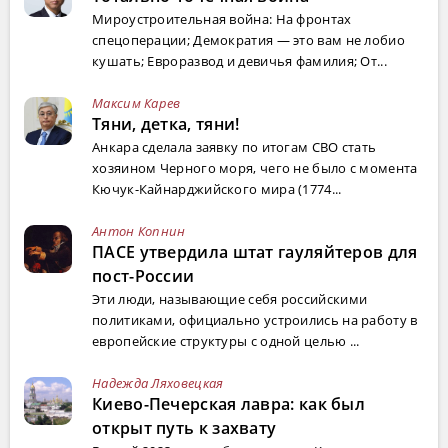
Мироустроительная война: На фронтах
спецоперации; Демократия — это вам не лобио
кушать; Евроразвод и девичья фамилия; От...
Максим Карев
Тяни, детка, тяни!
Анкара сделала заявку по итогам СВО стать
хозяином Черного моря, чего не было с момента
Кючук-Кайнарджийского мира (1774...
Антон Копнин
ПАСЕ утвердила штат гауляйтеров для
пост-России
Эти люди, называющие себя российскими
политиками, официально устроились на работу в
европейские структуры с одной целью ...
Надежда Ляховецкая
Киево-Печерская лавра: как был
открыт путь к захвату