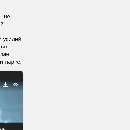
ение
ой
м усилий
тво
Алан
и-парке.
на