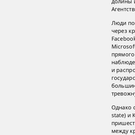
долины 
Агентст
Люди по
через к
Facebook
Microsof
прямого
наблюде
и распр
государс
большин
тревожн
Однако с
state) и
пришест
между к