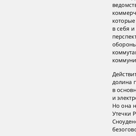
ведомст
коммерч
которые
в себя и
перспек
обороны
коммутац
коммуни
Действи
долина 
в основ
и элект
Но она 
Утечки 
Сноудено
безогов