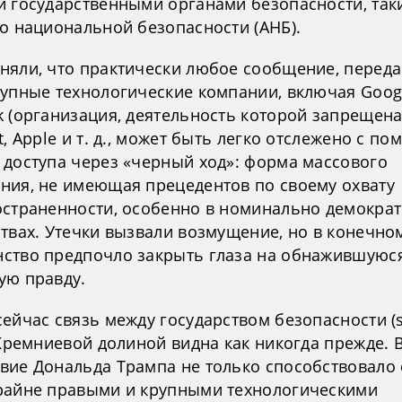
и государственными органами безопасности, так
во национальной безопасности (АНБ).
няли, что практически любое сообщение, перед
рупные технологические компании, включая Goog
 (организация, деятельность которой запрещена 
t, Apple и т. д., может быть легко отслежено с п
 доступа через «черный ход»: форма массового
ния, не имеющая прецедентов по своему охвату
остраненности, особенно в номинально демокра
твах. Утечки вызвали возмущение, но в конечно
ство предпочло закрыть глаза на обнажившуюс
ую правду.
ейчас связь между государством безопасности (s
 Кремниевой долиной видна как никогда прежде. 
вие Дональда Трампа не только способствовало
райне правыми и крупными технологическими