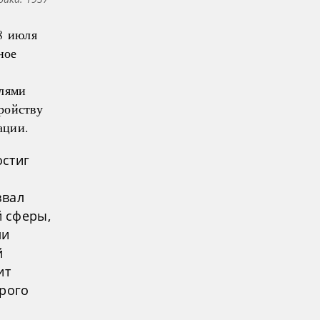
8 июля
ное
елями
ройству
ации.
остиг
звал
й сферы,
ли
й
ит
орого
в