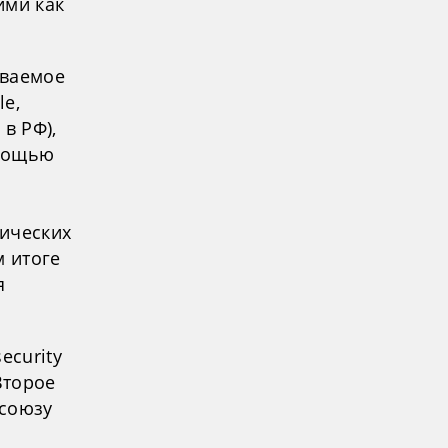
ими как
аваемое
le,
в РФ),
омощью
тических
м итоге
я
ecurity
Второе
 союзу