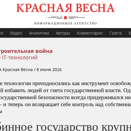
ти
Видео
Аналитика
Авторы
Комментарии
Газета
К
троительная война
 IT-технологий
А Красная Весна
/
8 июня 2026
 технологии преподносились как инструмент освобож
й избавить людей от гнета государственной власти. Од
государственной безопасности всегда придерживался и
 и теперь он возвращает себе контроль над собственн
м
бинное государство круп