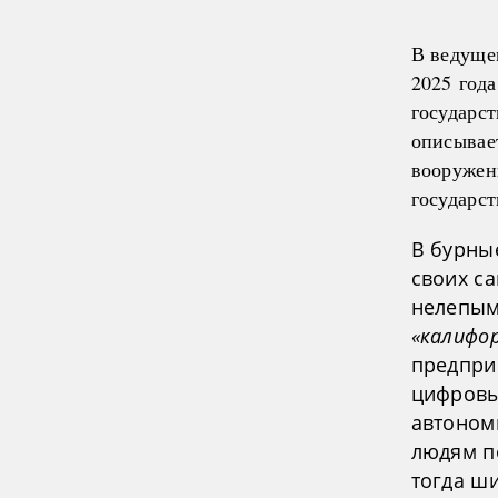
В ведуще
2025 год
государс
описывае
вооружен
государс
В бурны
своих с
нелепым
«калифор
предпри
цифровы
автоном
людям п
тогда ш