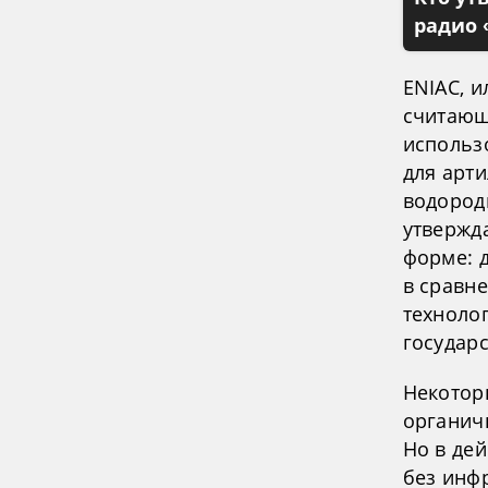
радио 
ENIAC, 
считающ
использ
для арти
водородн
утвержда
форме: д
в сравн
технолог
государ
Некотор
органич
Но в де
без инф