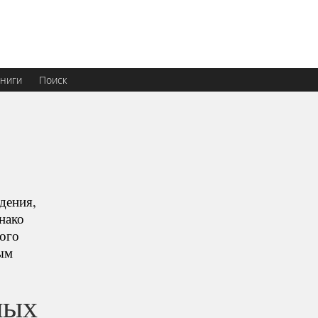
ниги
Поиск
дения,
нако
ного
ым
ных