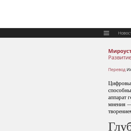
Новос
Мироус
Развитие
Перевод
И
Цифровые
способны
аппарат 
мнения —
творение
Глу