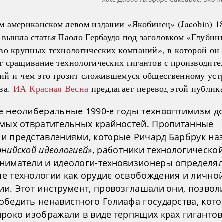
м американском левом издании «Якобинец» (Jacobin) 1
а вышла статья Паоло Гербаудо под заголовком «Глубин
тво крупных технологических компаний», в которой он
т сращивание технологических гигантов с производит
ий и чем это грозит сложившемуся общественному уст
тва.
ИА Красная Весна
предлагает перевод этой публик
е неолиберальные 1990-е годы технооптимизм д
амых отвратительных крайностей. Пропитанные
и представлениями, которые Ричард Барбрук на
нийской идеологией»
, работники технологическо
ниматели и идеологи-техновизионеры определя
е технологии как орудие освобождения и лично
ии. Этот инструмент, провозглашали они, позвол
обедить ненавистного Голиафа государства, кот
ироко изображали в виде терпящих крах гиганто