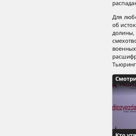
распада
Для люб
об исто
долины,
смехотв
военных
расшифр
Тьюринг,
Смотри
Кто ут