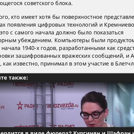
ющегося советского блока.
ого, кто имеет хотя бы поверхностное представл
ках появления цифровых технологий и Кремниев
 это с самого начала должно было показаться
орным убеждением. Компьютеры были продукто
 начала 1940-х годов, разработанными как средс
овки зашифрованных вражеских сообщений, и 
 как известно, принимал в этом участие в Блетчл
те также:
вердится в виде фюрера? Кургинян и Шафран 