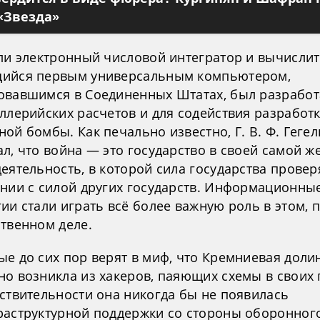
«Звезда»
или электронный числовой интегратор и вычислит
ийся первым универсальным компьютером,
овавшимся в Соединенных Штатах, был разработ
ллерийских расчетов и для содействия разработ
ой бомбы. Как печально известно, Г. В. Ф. Гегел
л, что война — это государство в своей самой ж
еятельность, в которой сила государства провер
ении с силой других государств. Информационны
ии стали играть всё более важную роль в этом, п
ственном деле.
ые до сих пор верят в миф, что Кремниевая доли
но возникла из хакеров, паяющих схемы в своих 
йствительности она никогда бы не появилась
раструктурной поддержки со стороны оборонног