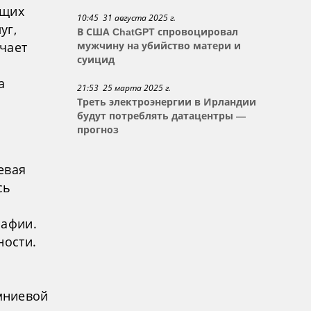
ющих
10:45 31 августа 2025 г.
уг,
В США ChatGPT спровоцировал
чает
мужчину на убийство матери и
суицид
а
21:53 25 марта 2025 г.
Треть электроэнергии в Ирландии
будут потреблять датацентры —
прогноз
евая
сь
й
рафии.
ности.
мниевой