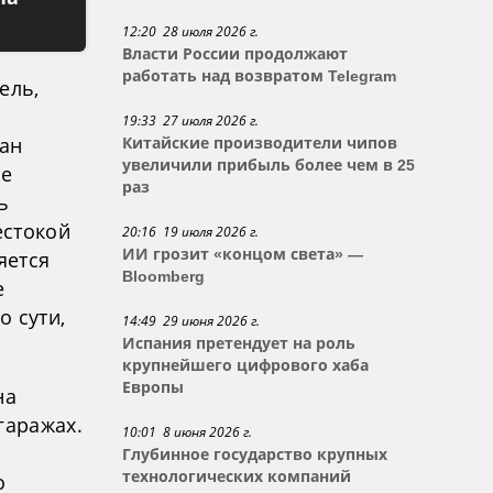
12:20 28 июля 2026 г.
Власти России продолжают
работать над возвратом Telegram
ель,
19:33 27 июля 2026 г.
ан
Китайские производители чипов
увеличили прибыль более чем в 25
ке
раз
ь
естокой
20:16 19 июля 2026 г.
ИИ грозит «концом света» —
яется
Bloomberg
е
о сути,
14:49 29 июня 2026 г.
Испания претендует на роль
крупнейшего цифрового хаба
Европы
на
гаражах.
10:01 8 июня 2026 г.
Глубинное государство крупных
технологических компаний
о