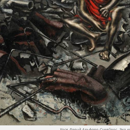
Хосе Давид Альфаро Сикейрос. Эхо к