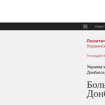
Новос
Политич
Украинс
Геннадий 
Украина 
Донбассе,
Бол
Дон