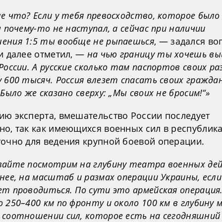
е что? Если у тебя превосходство, которое было 
ы почему-то не наступал, а сейчас при наличии
ения 1:5 ты вообще не рыпаешься
, — задался в
и далее отметил, —
на чью границу ты хочешь в
России. А русские сколько там паспортов своих ра
 600 тысяч. Россия влезет спасать своих гражда
 Было же сказано сверху: „Мы своих не бросим!“»
ию эксперта, вмешательство России последует
но, так как имеющихся военных сил в республик
точно для ведения крупной боевой операции.
вайте посмотрим на глубину театра военных де
нее, на масштаб и размах операции Украины, если
ет проводиться. По сути это армейская операция
 250–400 км по фронту и около 100 км в глубину 
 соотношении сил, которое есть на сегодняшний 