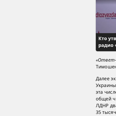
Кто ут
радио 
«Ответ-
Тимошен
Далее э
Украины
эта числ
общей ч
ЛДНР дв
35 тысяч