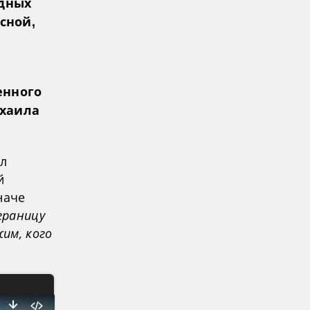
дных
сной,
енного
ихаила
ил
й
наче
границу
им, кого