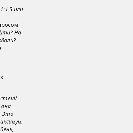
1:1,5 или
опросом
ыйти? На
здали?
н
ах
йствий
 она
. Это
максимум.
день,