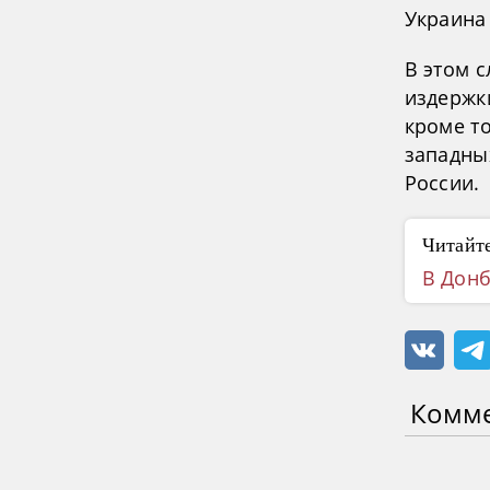
Украина 
В этом 
издержки
кроме то
западны
России.
Читайте
В Донб
Комм