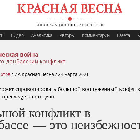
ти
Видео
Аналитика
Авторы
Комментарии
Газета
К
еская война
ко-донбасский конфликт
Котов
/
ИА Красная Весна /
24 марта 2021
может спровоцировать большой вооруженный конфлик
 преследуя свои цели
ьшой конфликт в
бассе — это неизбежнос