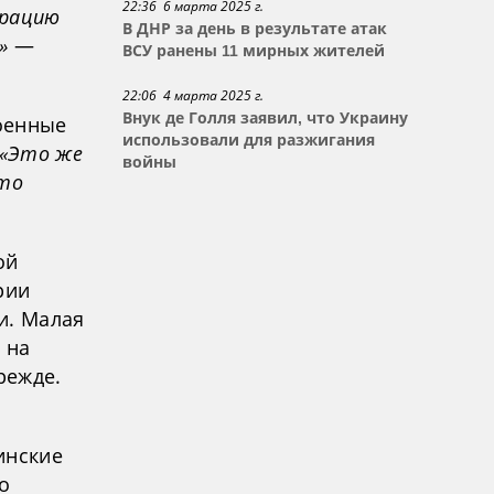
22:36 6 марта 2025 г.
трацию
В ДНР за день в результате атак
»
—
ВСУ ранены 11 мирных жителей
22:06 4 марта 2025 г.
Внук де Голля заявил, что Украину
роенные
использовали для разжигания
«Это же
войны
это
ой
рии
и. Малая
 на
режде.
инские
то