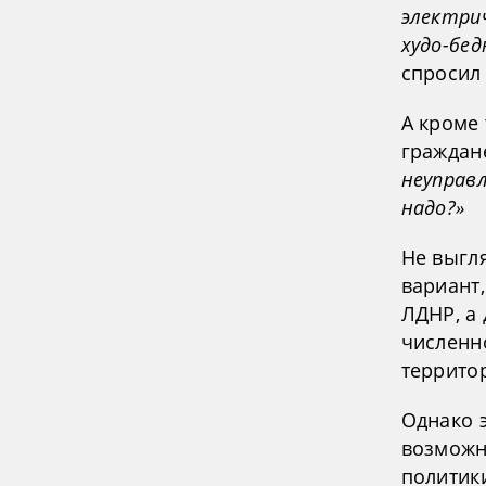
электри
худо-бед
спросил
А кроме 
граждан
неуправ
надо?»
Не выгля
вариант
ЛДНР, а
численн
территор
Однако 
возможн
политики