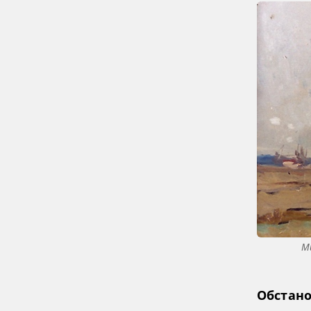
М
Обстано