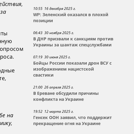
ействия,
10:55 16 декабря 2025 г.
 за
WP: Зеленский оказался в плохой
позиции
иты
06:43 30 ноября 2025 г.
В ДНР призвали к санкциям против
енную
Украины за шантаж спецслужбами
вопросом
роса.
07:19 30 июня 2025 г.
Бойцы России показали дрон ВСУ с
изображением нацистской
одные
свастики
те,
21:00 26 апреля 2025 г.
В Ереване обсудили причины
конфликта на Украине
19:52 12 марта 2025 г.
бе на
Генсек ООН заявил, что поддержит
мику,
прекращение огня на Украине