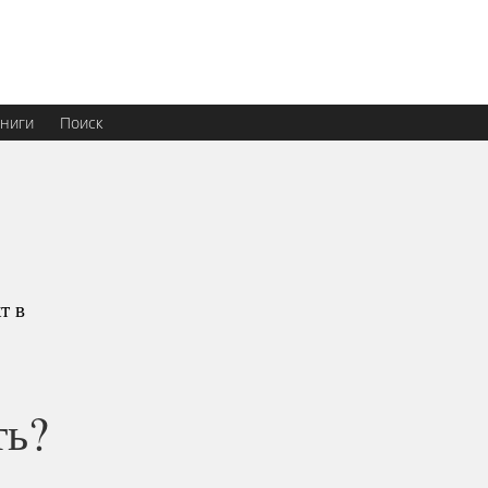
ниги
Поиск
т в
ть?