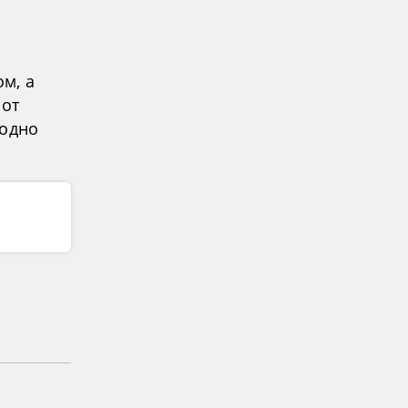
ом, а
 от
годно