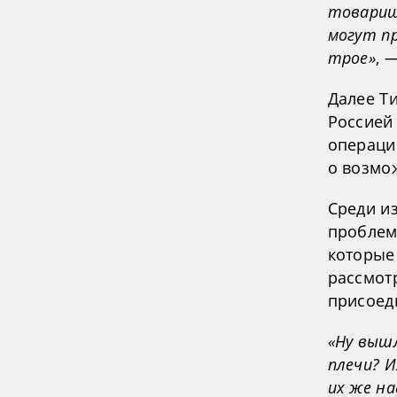
товарищ
могут пр
трое»
, 
Далее Т
Россией 
операци
о возмо
Среди и
проблемы
которые
рассмотр
присоед
«Ну вышл
плечи? И
их же на