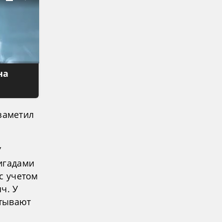
на
 заметил
У
игадами
 с учетом
ч. У
итывают