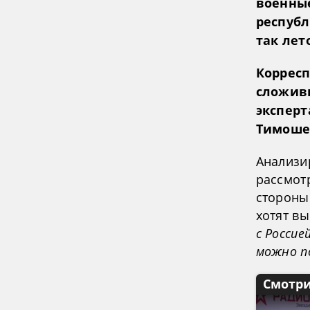
военны
республ
так лет
Коррес
сложивш
экспер
Тимоше
Анализи
рассмот
стороны
хотят вы
с Россие
можно по
Смотри