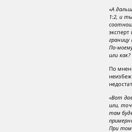
«А дальш
1:2, и т
соотнош
эксперт 
границу 
По-моему
или как?
По мнен
неизбеж
недоста
«Вот да
или, точ
там буд
примерно
При том