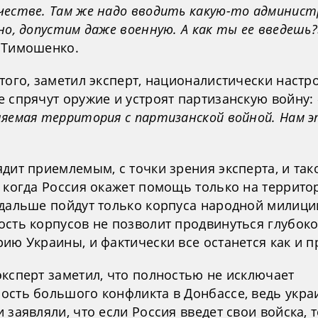
честве. Там же надо вводить какую-то админис
но, допустим даже военную. А как ты ее введешь?
 Тимошенко.
того, заметил эксперт, националистически наст
е спрячут оружие и устроят партизанскую войну:
ляемая территория с партизанской войной. Нам 
дит приемлемым, с точки зрения эксперта, и так
, когда Россия окажет помощь только на террито
 дальше пойдут только корпуса народной милици
ость корпусов не позволит продвинуться глубоко
ию Украины, и фактически все останется как и п
эксперт заметил, что полностью не исключает
ость большого конфликта в Донбассе, ведь укра
 заявляли, что если Россия введет свои войска, 