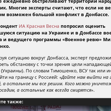
е ежедневно обстреливают территории наро
ик. Многие эксперты считают, что если не ве
ом возможен большой конфликт в Донбассе.
ИА Красная Весна
пондент
попросил оценить
уюся ситуацию на Украине и в Донбассе во
та и ведущего программы «Военное ревю» М
нко.
руя ситуацию вокруг Донбасса, эксперт предлож
реть обстановку с точки зрения цели нападающе
 (Украины). По словам Тимошенко, ВСУ так или и
йти на границу с Россией:
«Дайте нам выйти на 
й, а остальное мы все решим. Кого можно уничтож
садим, а остальные как всегда смирятся»
.
те также: