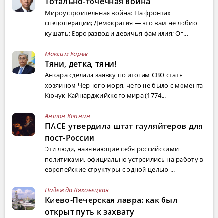
Тотально-точечная война
Мироустроительная война: На фронтах
спецоперации; Демократия — это вам не лобио
кушать; Евроразвод и девичья фамилия; От...
Максим Карев
Тяни, детка, тяни!
Анкара сделала заявку по итогам СВО стать
хозяином Черного моря, чего не было с момента
Кючук-Кайнарджийского мира (1774...
Антон Копнин
ПАСЕ утвердила штат гауляйтеров для
пост-России
Эти люди, называющие себя российскими
политиками, официально устроились на работу в
европейские структуры с одной целью ...
Надежда Ляховецкая
Киево-Печерская лавра: как был
открыт путь к захвату