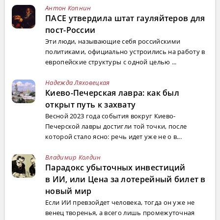
Антон Копнин
ПАСЕ утвердила штат гауляйтеров для
пост-России
Эти люди, называющие себя российскими
политиками, официально устроились на работу в
европейские структуры с одной целью ...
Надежда Ляховецкая
Киево-Печерская лавра: как был
открыт путь к захвату
Весной 2023 года события вокруг Киево-
Печерской лавры достигли той точки, после
которой стало ясно: речь идет уже не о в...
Владимир Колдин
Парадокс убыточных инвестиций
в ИИ, или Цена за лотерейный билет в
новый мир
Если ИИ превзойдет человека, тогда он уже не
венец творенья, а всего лишь промежуточная