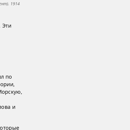
ент). 1914
. Эти
ил по
тории,
Морскую,
лова и
которые