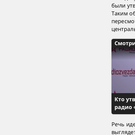
были ут
Таким о
пересмо
централ
Смотри
Кто ут
радио 
Речь иде
выглядет