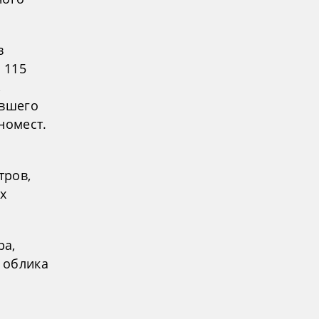
в
 115
,
ывшего
номест.
тров,
х
.
ра,
 облика