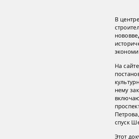
В центр
строител
нововве
историче
экономи
На сайт
постано
культур
нему зак
включаю
проспек
Петрова
спуск Ш
Этот до