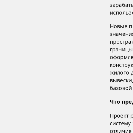
зарабаты
использ
Новые п
значени
простра
границы 
оформле
констру
жилого 
вывески,
базовой 
Что пре
Проект 
систему
отличие