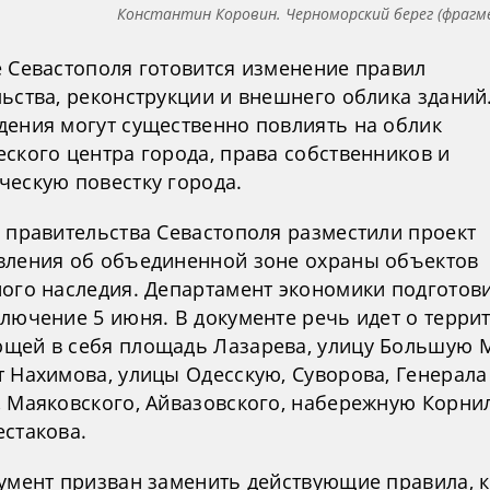
Константин Коровин. Черноморский берег (фрагм
е Севастополя готовится изменение правил
ьства, реконструкции и внешнего облика зданий
дения могут существенно повлиять на облик
ского центра города, права собственников и
ческую повестку города.
е правительства Севастополя разместили проект
вления об объединенной зоне охраны объектов
ного наследия. Департамент экономики подготов
лючение 5 июня. В документе речь идет о терри
щей в себя площадь Лазарева, улицу Большую 
т Нахимова, улицы Одесскую, Суворова, Генерала
, Маяковского, Айвазовского, набережную Корни
естакова.
кумент призван заменить действующие правила, 