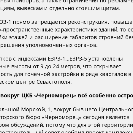
ных приборов, а также ограничения по рекламн
кциям, вывескам и отдельно стоящим щитам.
ЕОЗ‑1 прямо запрещается реконструкция, повыш
‑пространственные характеристики зданий, то е
йки этажей и расширение габаритов строений бе
 решения уполномоченных органов.
стков с индексами ЕЗРЗ‑1…ЕЗРЗ‑5 установлены
ые высоты от 9 до 24 метров, что открывает
ость для точечной застройки в ряде кварталов в
еском центре Севастополя.
вокруг ЦКБ «Черноморец» всё особенно остр
ольшой Морской, 1, вокруг бывшего Центрально
кторского бюро «Черноморец» сегодня является
ром обсуждений, потому что для этой территории
адостроительный совет одобрил проект комплекс