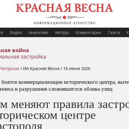
ти
Видео
Аналитика
Авторы
Комментарии
Газета
К
ная война
иальная застройка
 Чепурная
/
ИА Красная Весна /
16 июня 2026
 боятся коммерциализации исторического центра, выт
изнеса и разрушения сложившегося облика улиц
ем меняют правила застр
торическом центре
астополя