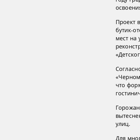
освоени
Проект 
бутик‑от
мест на 
реконст
«Детско
Согласн
«Черномо
что фор
гостини
Горожан
вытесне
улиц.
Для мно