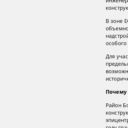
инженер
констру
В зоне 
объемно
надстро
особого
Для уча
предельн
возможн
историч
Почему 
Район Б
констру
эпицент
году гр