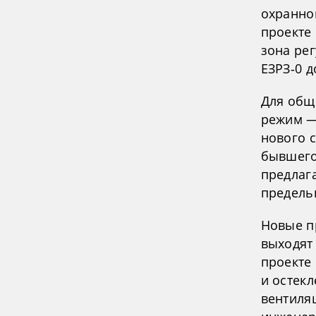
охранно
проекте 
зона ре
ЕЗРЗ‑0 д
Для общ
режим —
нового с
бывшего
предлаг
предель
Новые п
выходят 
проекте
и остек
вентиля