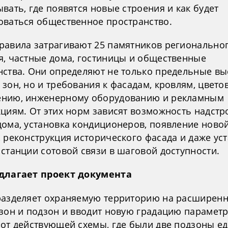
вать, где появятся новые строения и как будет
оваться общественное пространство.
равила затрагивают 25 памятников регионально
я, частные дома, гостиницы и общественные
нства. Они определяют не только предельные вы
зон, но и требования к фасадам, кровлям, цвето
нию, инженерному оборудованию и рекламным
кциям. От этих норм зависят возможность надстр
дома, установка кондиционеров, появление ново
 реконструкция исторического фасада и даже ус
станции сотовой связи в шаговой доступности.
длагает проект документа
разделяет охраняемую территорию на расширен
 зон и подзон и вводит новую градацию параметр
 от действующей схемы, где были две подзоны е