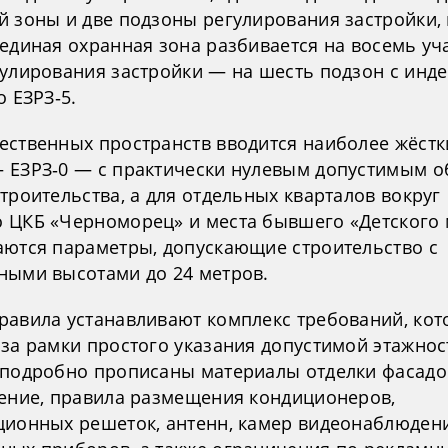
й зоны и две подзоны регулирования застройки,
единая охранная зона разбивается на восемь уча
гулирования застройки — на шесть подзон с инде
о ЕЗРЗ‑5.
ественных пространств вводится наиболее жёстк
 ЕЗРЗ‑0 — с практически нулевым допустимым 
троительства, а для отдельных кварталов вокруг
 ЦКБ «Черноморец» и места бывшего «Детского
аются параметры, допускающие строительство с
ными высотами до 24 метров.
равила устанавливают комплекс требований, ко
за рамки простого указания допустимой этажнос
 подробно прописаны материалы отделки фасадов
ление, правила размещения кондиционеров,
ционных решеток, антенн, камер видеонаблюден