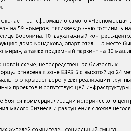
я.
включает трансформацию самого «Черноморца» 
ель на 59 номеров, пятизвездочную гостиницу на
улице Воронина, 10, двухэтажный конгресс‑центр
рукцию дома Кондакова, апарт‑отель на месте б
го мира», а также подземный паркинг на 80 маши
о новой схеме, непосредственная близость к
рцу» отнесена к зоне ЕЗРЗ‑5 с высотой до 24 ме
мально открывает дорогу для реализации крупны
чных проектов и сопутствующей инфраструктуры
е боятся коммерциализации исторического цент
ния малого бизнеса и разрушения сложившегося
гих жителей сомнителен социальный смысл