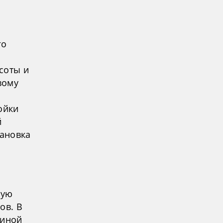
го
соты и
вому
ойки
й
тановка
ную
ов. В
диной