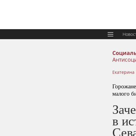
Новос
Социаль
Антисоц
Екатерина
Горожане
малого б
Зач
в ис
Сев