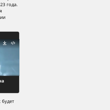
23 года.
я
ции
на
 будет