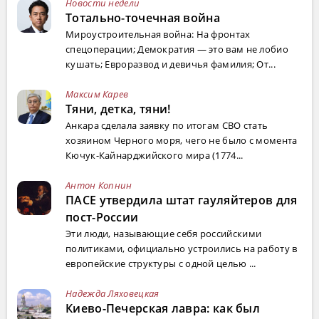
Новости недели
Тотально-точечная война
Мироустроительная война: На фронтах
спецоперации; Демократия — это вам не лобио
кушать; Евроразвод и девичья фамилия; От...
Максим Карев
Тяни, детка, тяни!
Анкара сделала заявку по итогам СВО стать
хозяином Черного моря, чего не было с момента
Кючук-Кайнарджийского мира (1774...
Антон Копнин
ПАСЕ утвердила штат гауляйтеров для
пост-России
Эти люди, называющие себя российскими
политиками, официально устроились на работу в
европейские структуры с одной целью ...
Надежда Ляховецкая
Киево-Печерская лавра: как был