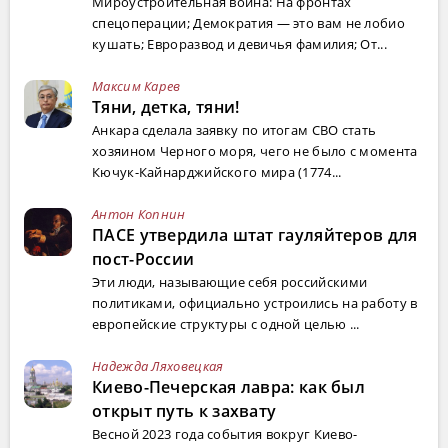
Мироустроительная война: На фронтах
спецоперации; Демократия — это вам не лобио
кушать; Евроразвод и девичья фамилия; От...
Максим Карев
Тяни, детка, тяни!
Анкара сделала заявку по итогам СВО стать
хозяином Черного моря, чего не было с момента
Кючук-Кайнарджийского мира (1774...
Антон Копнин
ПАСЕ утвердила штат гауляйтеров для
пост-России
Эти люди, называющие себя российскими
политиками, официально устроились на работу в
европейские структуры с одной целью ...
Надежда Ляховецкая
Киево-Печерская лавра: как был
открыт путь к захвату
Весной 2023 года события вокруг Киево-