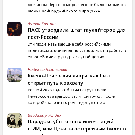
хозяином Черного моря, чего не было с момента
Кючук-Кайнарджийского мира (1774...
Антон Копнин
ПАСЕ утвердила штат гауляйтеров для
пост-России
Эти люди, называющие себя российскими
политиками, официально устроились на работу в
европейские структуры с одной целью ...
Надежда Ляховецкая
Киево-Печерская лавра: как был
открыт путь к захвату
Весной 2023 года события вокруг Киево-
Печерской лавры достигли той точки, после
которой стало ясно: речь идет уже не о в...
Владимир Колдин
Парадокс убыточных инвестиций
в ИИ, или Цена за лотерейный билет в