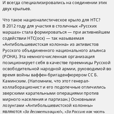
И всег­да специализировались на соединении этих
двух крыльев.
Что такое националистическое крыло для НТС?
В 2012 году для участия в столичных «Русских
маршах» стала формироваться — при активнейшем
содействии НТС(оск) — так называемая
«Антибольшевистская колонна» из активистов
Русского объединенного национального альянса
(РОНА). Эта немногочисленная организация
позиционирует себя в качестве преемницы Русской
освободительной народной армии, руководимой во
время войны ваффен-бригаденфюрером СС Б.
Каминским. (Напомним, что этот генерал-
коллаборационист и его подопечные отличились
зверскими карательными операциями против
мирного населения и партизан.) Основными
лозунгами «Антибольшевистской колонны»
являются
,
«За десоветизацию!»
«За Россию как часть