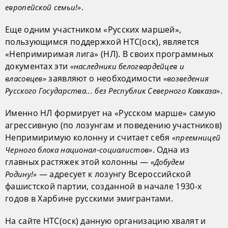
.
европейской семьи!»
Еще одним участником «Русских маршей»,
пользующимся поддержкой НТС(оск), является
«Непримиримая лига» (НЛ). В своих программных
документах эти
«наследники белогвардейцев и
заявляют о необходимости
власовцев»
«возведения
.
Русского Государства... без Республик Северного Кавказа»
Именно НЛ формирует на «Русском марше» самую
агрессивную (по лозунгам и поведению участников)
Непримиримую колонну и считает себя
«преемницей
. Одна из
Черного блока национал-социалистов»
главных растяжек этой колонны —
«Добудем
— адресует к лозунгу Всероссийской
Родину!»
фашистской партии, созданной в начале 1930-х
годов в Харбине русскими эмигрантами.
На сайте НТС(оск) данную организацию хвалят и