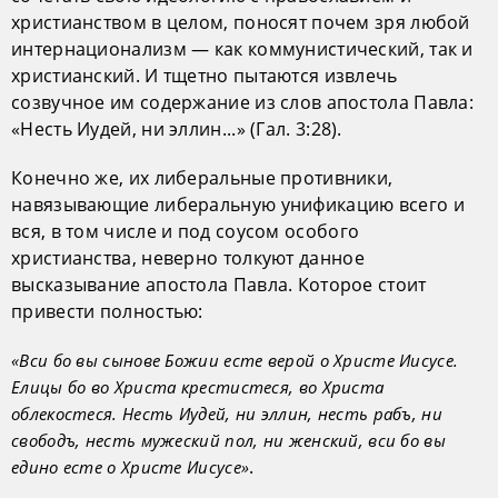
христианством в целом, поносят почем зря любой
интернационализм — как коммунистический, так и
христианский. И тщетно пытаются извлечь
созвучное им содержание из слов апостола Павла:
«Несть Иудей, ни эллин...» (Гал. 3:28).
Конечно же, их либеральные противники,
навязывающие либеральную унификацию всего и
вся, в том числе и под соусом особого
христианства, неверно толкуют данное
высказывание апостола Павла. Которое стоит
привести полностью:
«Вси бо вы сынове Божии есте верой о Христе Иисусе.
Елицы бо во Христа крестистеся, во Христа
облекостеся. Несть Иудей, ни эллин, несть рабъ, ни
свободъ, несть мужеский пол, ни женский, вси бо вы
.
едино есте о Христе Иисусе»