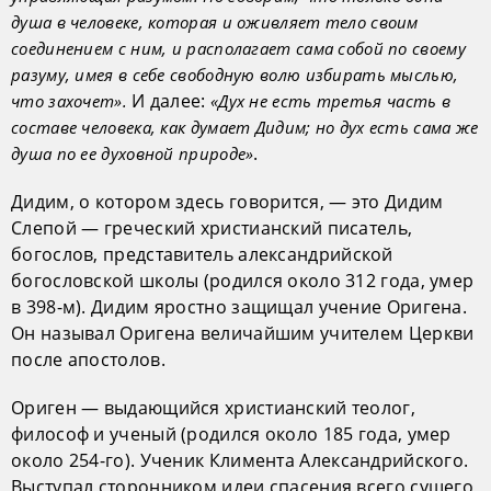
душа в человеке, которая и оживляет тело своим
соединением с ним, и располагает сама собой по своему
разуму, имея в себе свободную волю избирать мыслью,
И далее:
что захочет».
«Дух не есть третья часть в
составе человека, как думает Дидим; но дух есть сама же
.
душа по ее духовной природе»
Дидим, о котором здесь говорится, — это Дидим
Слепой — греческий христианский писатель,
богослов, представитель александрийской
богословской школы (родился около 312 года, умер
в 398-м). Дидим яростно защищал учение Оригена.
Он называл Оригена величайшим учителем Церкви
после апостолов.
Ориген — выдающийся христианский теолог,
философ и ученый (родился около 185 года, умер
около 254-го). Ученик Климента Александрийского.
Выступал сторонником идеи спасения всего сущего