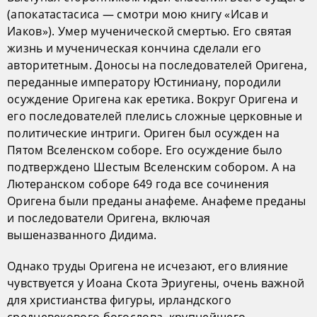
(апокатастасиса — смотри мою книгу «Исав и
Иаков»). Умер мученической смертью. Его святая
жизнь и мученическая кончина сделали его
авторитетным. Доносы на последователей Оригена,
переданные императору Юстиниану, породили
осуждение Оригена как еретика. Вокруг Оригена и
его последователей плелись сложные церковные и
политические интриги. Ориген был осужден на
Пятом Вселенском соборе. Его осуждение было
подтверждено Шестым Вселенским собором. А на
Лютеранском соборе 649 года все сочинения
Оригена были преданы анафеме. Анафеме преданы
и последователи Оригена, включая
вышеназванного Дидима.
Однако труды Оригена не исчезают, его влияние
чувствуется у Иоана Скота Эриугены, очень важной
для христианства фигуры, ирландского