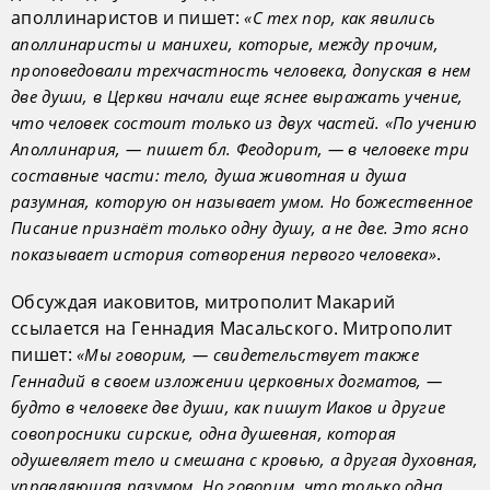
аполлинаристов и пишет:
«С тех пор, как явились
аполлинаристы и манихеи, которые, между прочим,
проповедовали трехчастность человека, допуская в нем
две души, в Церкви начали еще яснее выражать учение,
что человек состоит только из двух частей. «По учению
Аполлинария, — пишет бл. Феодорит, — в человеке три
составные части: тело, душа животная и душа
разумная, которую он называет умом. Но божественное
Писание признаёт только одну душу, а не две. Это ясно
.
показывает история сотворения первого человека»
Обсуждая иаковитов, митрополит Макарий
ссылается на Геннадия Масальского. Митрополит
пишет:
«Мы говорим, — свидетельствует также
Геннадий в своем изложении церковных догматов, —
будто в человеке две души, как пишут Иаков и другие
совопросники сирские, одна душевная, которая
одушевляет тело и смешана с кровью, а другая духовная,
управляющая разумом. Но говорим, что только одна