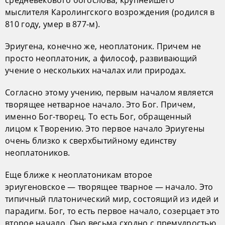
средневекового богослова, крупнейшего
мыслителя Каролингского возрождения (родился в
810 году, умер в 877-м).
Эриугена, конечно же, неоплатоник. Причем не
просто неоплатоник, а философ, развивающий
учение о нескольких началах или природах.
Согласно этому учению, первым началом является
творящее нетварное начало. Это Бог. Причем,
именно Бог-творец. То есть Бог, обращенный
лицом к Творению. Это первое начало Эриугены
очень близко к сверхбытийному единству
неоплатоников.
Еще ближе к неоплатоникам второе
эриугеновское — творящее тварное — начало. Это
типичный платонический мир, состоящий из идей и
парадигм. Бог, то есть первое начало, созерцает это
второе начало. Оно весьма сходно с премудростью