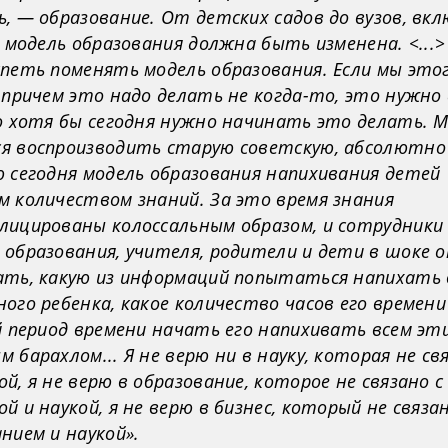
, — образование. От детских садов до вузов, вк
я модель образования должна быть изменена. <...>
петь поменять модель образования. Если мы это
 причем это надо делать не когда-то, это нужно
но хотя бы сегодня нужно начинать это делать. 
я воспроизводить старую советскую, абсолютно
 сегодня модель образования напихивания детей
м количеством знаний. За это время знания
лицированы колоссальным образом, и сотрудники
образования, учителя, родители и дети в шоке 
ать, какую из информаций попытаться напихать 
ого ребенка, какое количество часов его времени
й период времени начать его напихивать всем эт
 барахлом... Я не верю ни в науку, которая не св
й, я не верю в образование, которое не связано с
й и наукой, я не верю в бизнес, который не связан
нием и наукой».