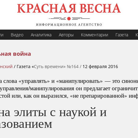
ти
Видео
Аналитика
Авторы
Комментарии
Газета
К
ная война
инский
/ Газета «
Суть времени» №164 /
12 февраля 2016
а слова «управлять» и «манипулировать» — это синон
 управления/манипулирования он предлагает ограничит
истой или, как он выразился, «не препарированной» и
а элиты с наукой и
азованием