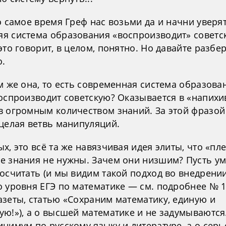
о самое время Греф нас возьми да и начни уверят
я система образования «воспроизводит» советс
это говорит, в целом, понятно. Но давайте разбе
о.
м же она, то есть современная система образова
воспроизводит советскую? Оказывается в «напих
в огромным количеством знаний. За этой фразой
 целая ветвь манипуляций.
х, это всё та же навязчивая идея элиты, что «пле
е знания не нужны. Зачем они низшим? Пусть у
сосчитать (и мы видим такой подход во внедрени
о уровня ЕГЭ по математике — см. подробнее № 
азеты, статью «Сохраним математику, единую и
ю!»), а о высшей математике и не задумываются
нимум по русскому языку и литературе, а о сер