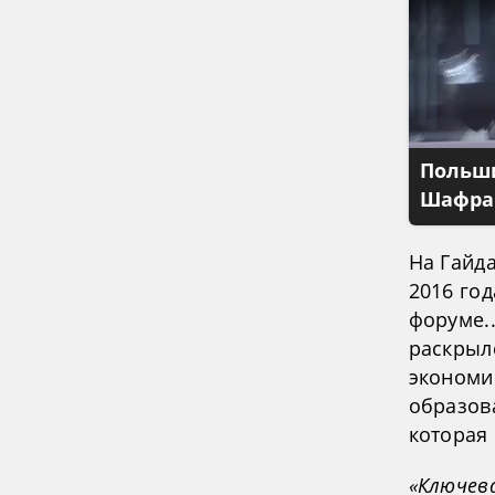
Польши
Шафран
На Гайд
2016 год
форуме..
раскрыл
экономи
образов
которая
«Ключева