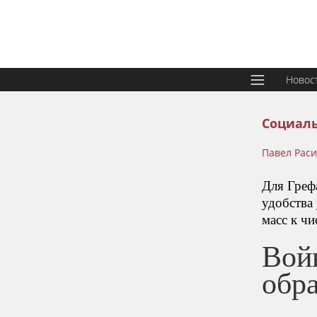
Новос
Социаль
Павел Рас
Для Греф
удобства
масс к ч
Войн
обр