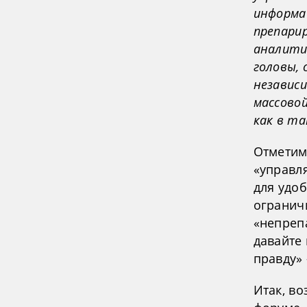
информа
препари
аналити
головы, 
независи
массово
как в т
Отметим,
«управля
для удо
ограничи
«непреп
давайте
правду»
Итак, в