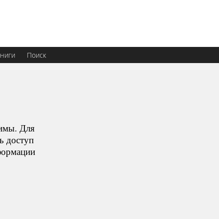
ниги
Поиск
имы. Для
ь доступ
нформации