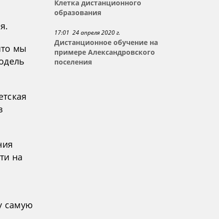
Клетка дистанционного
образования
я.
17:01 24 апреля 2020 г.
Дистанционное обучение на
что мы
примере Александровского
модель
поселения
етская
з
ния
ти на
у самую