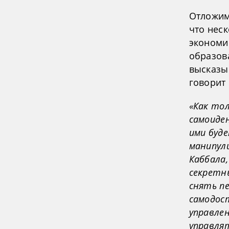
Отложим
что неск
экономи
образов
высказыв
говорит 
«Как тол
самоиде
ими буд
манипули
Каббала,
секретн
снять пе
самодос
управле
управля