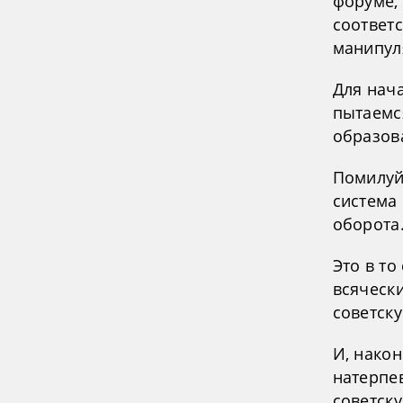
форуме, 
соответ
манипул
Для нача
пытаемс
образов
Помилуйт
система
оборота.
Это в т
всяческ
советску
И, након
натерпе
советску