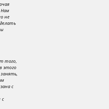
лючая
 Нам
го не
 делать
Мы
от того,
в этого
 занять,
им
язана с
 с