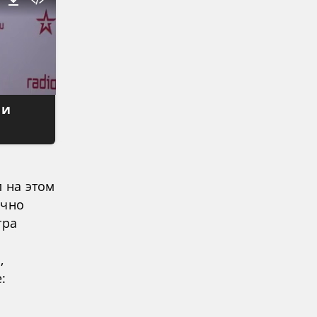
 и
л на этом
очно
тра
,
: