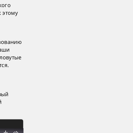
кого
 этому
азованию
наши
словутые
тся.
вый
й