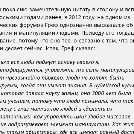
 пока сию замечательную цитату в сторону и вс
олькими годами ранее, в 2012 году, на одном из
ческих форумов Греф однозначно высказался об
ании и манипуляции людьми. Приведу его тогда
ание, потому что оно тесно связано с тем, что о
и делает сейчас. Итак, Греф сказал:
ько все люди поймут основу своего я,
нтифицируются, управлять, то есть манипулиро
ет чрезвычайно тяжело. Люди не хотят быть
руемы, когда они имеют знания. В иудейской кул
 которая давала науку жизни, она 3000 лет была
ым учением, потому что люди понимали, что так
лену с глаз миллионов людей и сделать их
таточными. Как управлять ими? Любое массовое
ние подразумевает элемент манипуляции. Как жит
ть таким обществом, где все имеют равный дост