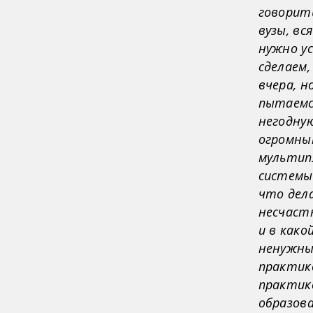
говорить
вузы, вс
нужно ус
сделаем,
вчера, 
пытаемс
негодную
огромны
мультип
системы 
что дел
несчастн
и в како
ненужным
практико
практико
образова