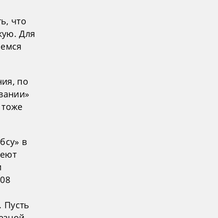
ь, что
кую. Для
ремся
ния, по
ивании»
 тоже
бсу» в
меют
и
108
. Пусть
ьезной