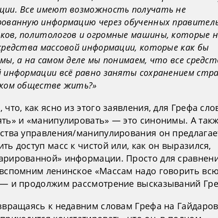
ции. Все имеют возможность получать не
рованную информацию через обученных правител
ков, политологов и огромные машины, которые 
средства массовой информации, которые как бы
мы, а на самом деле мы понимаем, что все средст
й информации всё равно заняты сохранением стра
аком обществе жить?»
 что, как ясно из этого заявления, для Грефа сло
ть» и «манипулировать» — это синонимы. А также
бства управления/манипулирования он предлагае
ть доступ масс к чистой или, как он выразился,
арированной» информации. Просто для сравнен
 вспомним ленинское «Массам надо говорить вс
 — и продолжим рассмотрение высказываний Гре
озвращаясь к недавним словам Грефа на Гайдаро