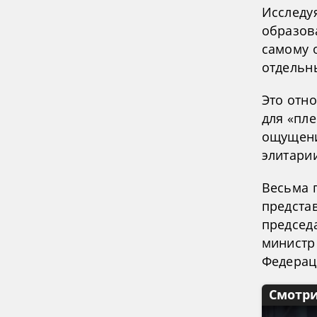
Исследуя
образов
самому 
отдельн
Это отн
для «пл
ощущени
элитари
Весьма 
представ
председ
министр
Федерац
Смотри