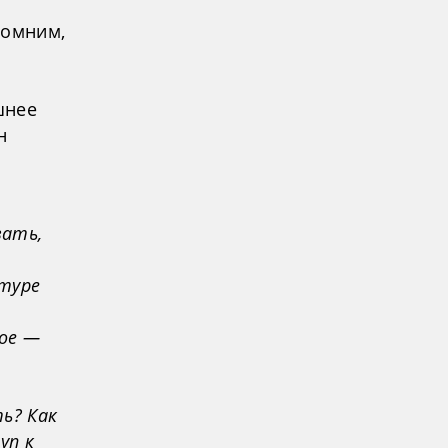
помним,
шнее
н
вать,
ьтуре
ое —
ь? Как
уп к