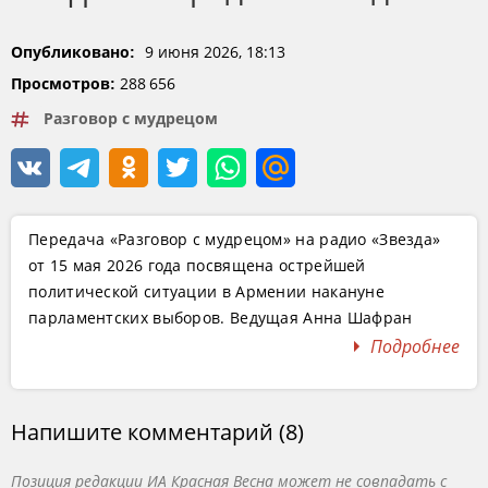
9 июня 2026, 18:13
Опубликовано:
288 656
Просмотров:
Разговор с мудрецом
Передача «Разговор с мудрецом» на радио «Звезда»
от 15 мая 2026 года посвящена острейшей
политической ситуации в Армении накануне
парламентских выборов. Ведущая Анна Шафран
обсуждает с политологом, театральным режиссёром,
Подробнее
лидером движения «Суть времени» Сергеем
Кургиняном глубинные процессы в Закавказье и их
значение для России и глобального мироустройства.
Напишите комментарий (8)
Сергей Кургинян начинает разговор с
Позиция редакции ИА Красная Весна может не совпадать с