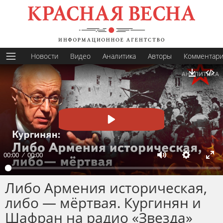
Новости
Видео
Аналитика
Авторы
Комментар
Скачать
Пуск
00:00
00:00
Заглушить
Настрой
На
по
Либо Армения историческая,
эк
либо — мёртвая. Кургинян и
Шафран на радио «Звезда»