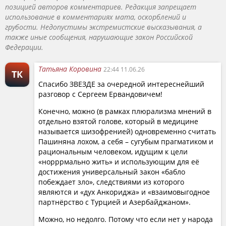
концептуального наблюдения: действующий глава
позицией авторов комментариев. Редакция запрещает
Армении Никол Пашинян выдвинул тезис, который на
использование в комментариях мата, оскорблений и
первый взгляд кажется абсурдным, но требует
грубости. Недопустимы экстремистские высказывания, а
также иные сообщения, нарушающие закон Российской
серьёзного обсуждения. Пашинян провозгласил
Федерации.
разделение Армении на «историческую» (плохую,
устаревшую) и «реальную» (хорошую, современную),
Татьяна Коровина
22:44 11.06.26
объявив себя воплощением «реальной» Армении.
ТК
Спасибо ЗВЕЗДЕ за очередной интереснейший
разговор с Сергеем Ервандовичем!
Кургинян жёстко критикует саму идею
противопоставления реального историческому.
Конечно, можно (в рамках плюрализма мнений в
История — это не абстракция, а конкретная связь
отдельно взятой голове, который в медицине
живых и мёртвых, связь поколений. Если следовать
называется шизофренией) одновременно считать
Пашиняна лохом, а себя – сугубым прагматиком и
этой логике, придётся перечеркнуть «Бессмертный
рациональным человеком, идущим к цели
полк», заменить память о предках рекламой, закатать
«норррмально жить» и использующим для её
в асфальт кладбища. Говоря об отказе от
достижения универсальный закон «бабло
исторического, политолог проводит параллель с
побеждает зло», следствиями из которого
фильмом «Покаяние» Абуладзе. Политолог
являются и «дух Анкориджа» и «взаимовыгодное
партнёрство с Турцией и Азербайджаном».
подчёркивает: отказ от истории не означает, что
история отказывается от тебя, — она возвращается
Можно, но недолго. Потому что если нет у народа