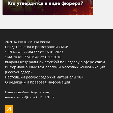
удерживающим власть любой ценой и выполняющим
ликвидаторскую миссию по отношению к
собственному народу.
Однако ключевая проблема для России, по словам
политолога, — не в самой Армении, а в русско-
турецких отношениях. Он выделяет три уровня:
прагматический, политический и общий.
2026 © ИА Красная Весна
Свидетельства о регистрации СМИ:
На прагматическом уровне наша задача — победить
• ЭЛ № ФС 77-84377 от 16.01.2023
• ИА № ФС 77-67948 от 6.12.2016
в украинском конфликте, не допуская других. Турция
выданы Федеральной службой по надзору в сфере связи,
пока лояльна — и это всех устраивает.
информационных технологий и массовых коммуникаций
(Роскомнадзор).
На политическом уровне требуется анализ риторики
Настоящий ресурс содержит материалы 18+
Эрдогана. Нельзя сбрасывать со счетов слова о
О редакции и правовая информация
неоосманизме, ссылаясь на то, что это пустые
разговоры. Кургинян проводит историческую
Нашли ошибку? Выделите ее,
нажмите
СЮДА
или CTRL+ENTER
аналогию со Сталиным: прагматик Сталин не верил,
что Гитлер нападёт на СССР, потому что это казалось
бессмысленным. Но Гитлер руководствовался