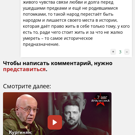
катастрофами и геноцидом.
живого чувства связи любви и долга перед
ушедшими предками и ещё не родившимися
Центральный политический аспект, по Кургиняну, в
потомками, то такой народ перестаёт быть
народом и лишается своего места в истории,
том, что Пашинян неразрывно связан с турецким
которая даёт право жить в себе только тому, у кого
лидером Эрдоганом, причём занимает в этой связке
есть то, ради чего стоит жить и за что не жалко
очевидно подчинённое положение. Между тем,
умереть – то самое историческое
Эрдоган, в отличие от Пашиняна, не
предназначение.
противопоставляет историческое реальному. Он
3
+
–
разворачивает Турцию в сторону неоосманизма, то
Чтобы написать комментарий, нужно
есть глубокой исторической преемственности с
представиться
.
Османской империей. Вырисовывается чудовищная
логика: если Армения объявляет себя
Смотрите далее:
антиисторичной, а Турция провозглашает
историчность и экспансию, то Армения
7 авг
автоматически превращается в провинцию
возрождаемой Османской империи. Кургинян
подчёркивает: это не шутка, а суровая правда
ситуации. Пашинян предстаёт не просто политиком, а
раздувшимся монстром, окружившим себя армией,