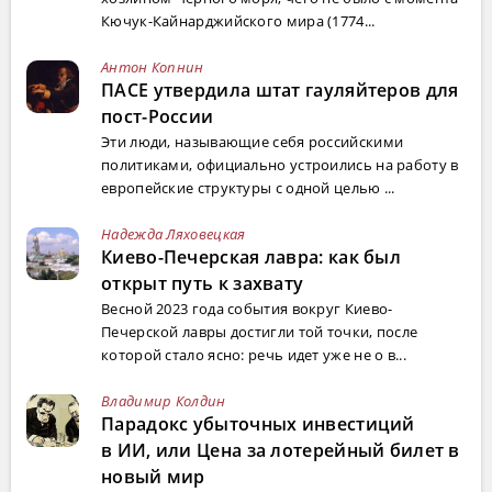
Кючук-Кайнарджийского мира (1774...
Антон Копнин
ПАСЕ утвердила штат гауляйтеров для
пост-России
Эти люди, называющие себя российскими
политиками, официально устроились на работу в
европейские структуры с одной целью ...
Надежда Ляховецкая
Киево-Печерская лавра: как был
открыт путь к захвату
Весной 2023 года события вокруг Киево-
Печерской лавры достигли той точки, после
которой стало ясно: речь идет уже не о в...
Владимир Колдин
Парадокс убыточных инвестиций
в ИИ, или Цена за лотерейный билет в
новый мир