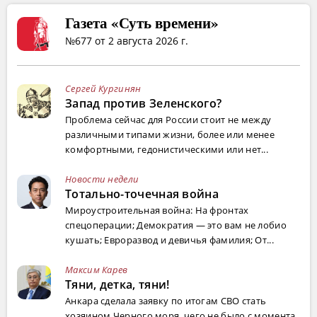
Газета «Суть времени»
№677 от 2 августа 2026 г.
Сергей Кургинян
Запад против Зеленского?
Проблема сейчас для России стоит не между
различными типами жизни, более или менее
комфортными, гедонистическими или нет...
Новости недели
Тотально-точечная война
Мироустроительная война: На фронтах
спецоперации; Демократия — это вам не лобио
кушать; Евроразвод и девичья фамилия; От...
Максим Карев
Тяни, детка, тяни!
Анкара сделала заявку по итогам СВО стать
хозяином Черного моря, чего не было с момента