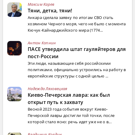
Максим Карев
Тяни, детка, тяни!
Анкара сделала заявку по итогам СВО стать
хозяином Черного моря, чего не было с момента
Кючук-Кайнарджийского мира (1774...
Антон Копнин
ПАСЕ утвердила штат гауляйтеров для
пост-России
Эти люди, называющие себя российскими
политиками, официально устроились на работу в
европейские структуры с одной целью ...
Надежда Ляховецкая
Киево-Печерская лавра: как был
открыт путь к захвату
Весной 2023 года события вокруг Киево-
Печерской лавры достигли той точки, после
которой стало ясно: речь идет уже не о в...
Владимир Колдин