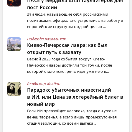
ПАСЕ утвердила штат гауляйтеров для
пост-России
Эти люди, называющие себя российскими
политиками, официально устроились на работу в
европейские структуры с одной целью ...
Надежда Ляховецкая
Киево-Печерская лавра: как был
открыт путь к захвату
Весной 2023 года события вокруг Киево-
Печерской лавры достигли той точки, после
которой стало ясно: речь идет уже не о в...
Владимир Колдин
Парадокс убыточных инвестиций
в ИИ, или Цена за лотерейный билет в
новый мир
Если ИИ превзойдет человека, тогда он уже не
венец творенья, а всего лишь промежуточная
стадия эволюции, со всеми вытека...