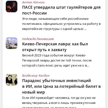
Антон Копнин
ПАСЕ утвердила штат гауляйтеров для
пост-России
Эти люди, называющие себя российскими
политиками, официально устроились на работу в
европейские структуры с одной целью ...
Надежда Ляховецкая
Киево-Печерская лавра: как был
открыт путь к захвату
Весной 2023 года события вокруг Киево-
Печерской лавры достигли той точки, после
которой стало ясно: речь идет уже не о в...
Владимир Колдин
Парадокс убыточных инвестиций
в ИИ, или Цена за лотерейный билет в
новый мир
Если ИИ превзойдет человека, тогда он уже не
венец творенья, а всего лишь промежуточная
стадия эволюции, со всеми вытека...