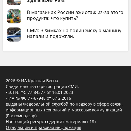
ждать всем нам?
В магазинах России ажиотаж из-за этого
продукта: что купить?
СМИ: В Химках на полицейскую машину
напали и подожгли.
2026 © ИА Красная Весна
Свидетельства о регистрации СМИ:
• ЭЛ № ФС 77-84377 от 16.01.2023
• ИА № ФС 77-67948 от 6.12.2016
выданы Федеральной службой по надзору в сфере связи,
информационных технологий и массовых коммуникаций
(Роскомнадзор).
Настоящий ресурс содержит материалы 18+
О редакции и правовая информация