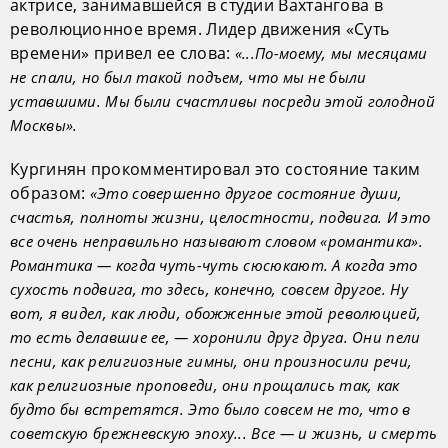
актрисе, занимавшейся в студии Вахтангова в
революционное время. Лидер движения «Суть
времени» привел ее слова:
«...По-моему, мы месяцами
не спали, но был такой подъем, что мы не были
уставшими. Мы были счастливы посреди этой голодной
Москвы».
Кургинян прокомментировал это состояние таким
образом:
«Это совершенно другое состояние души,
счастья, полноты жизни, целостности, подвига. И это
все очень неправильно называют словом «романтика».
Романтика — когда чуть-чуть сюсюкают. А когда это
сухость подвига, то здесь, конечно, совсем другое. Ну
вот, я видел, как люди, обожженные этой революцией,
то есть делавшие ее, — хоронили друг друга. Они пели
песни, как религиозные гимны, они произносили речи,
как религиозные проповеди, они прощались так, как
будто бы встретятся. Это было совсем не то, что в
советскую брежневскую эпоху... Все — и жизнь, и смерть