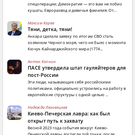
спецоперации; Демократия — это вам не лобио
кушать; Евроразвод и девичья фамилия; От...
Максим Карев
Тяни, детка, тяни!
Анкара сделала заявку по итогам СВО стать
хозяином Черного моря, чего не было с момента
Кючук-Кайнарджийского мира (1774...
Антон Копнин
ПАСЕ утвердила штат гауляйтеров для
пост-России
Эти люди, называющие себя российскими
политиками, официально устроились на работу в
европейские структуры с одной целью ...
Надежда Ляховецкая
Киево-Печерская лавра: как был
открыт путь к захвату
Весной 2023 года события вокруг Киево-
Печерской лавры достигли той точки, после