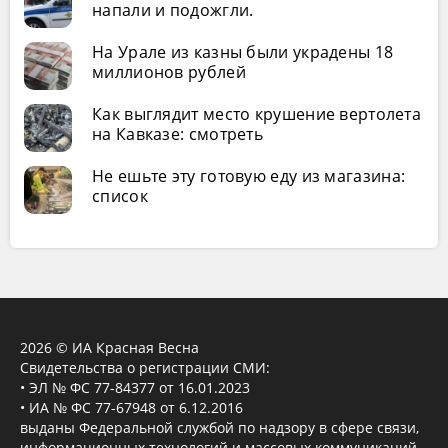
напали и подожгли.
На Урале из казны были украдены 18
миллионов рублей
Как выглядит место крушение вертолета
на Кавказе: смотреть
Не ешьте эту готовую еду из магазина:
список
2026 © ИА Красная Весна
Свидетельства о регистрации СМИ:
• ЭЛ № ФС 77-84377 от 16.01.2023
• ИА № ФС 77-67948 от 6.12.2016
выданы Федеральной службой по надзору в сфере связи,
информационных технологий и массовых коммуникаций