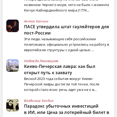
хозяином Черного моря, чего не было с момента
Кючук-Кайнарджийского мира (1774...
Антон Копнин
ПАСЕ утвердила штат гауляйтеров для
пост-России
Эти люди, называющие себя российскими
политиками, официально устроились на работу в
европейские структуры с одной целью ...
Надежда Ляховецкая
Киево-Печерская лавра: как был
открыт путь к захвату
Весной 2023 года события вокруг Киево-
Печерской лавры достигли той точки, после
которой стало ясно: речь идет уже не о в...
Владимир Колдин
Парадокс убыточных инвестиций
в ИИ, или Цена за лотерейный билет в