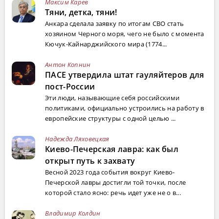
Максим Карев
Тяни, детка, тяни!
Анкара сделала заявку по итогам СВО стать
хозяином Черного моря, чего не было с момента
Кючук-Кайнарджийского мира (1774...
Антон Копнин
ПАСЕ утвердила штат гауляйтеров для
пост-России
Эти люди, называющие себя российскими
политиками, официально устроились на работу в
европейские структуры с одной целью ...
Надежда Ляховецкая
Киево-Печерская лавра: как был
открыт путь к захвату
Весной 2023 года события вокруг Киево-
Печерской лавры достигли той точки, после
которой стало ясно: речь идет уже не о в...
Владимир Колдин