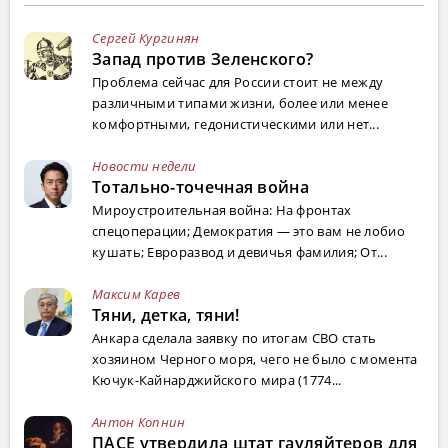
Сергей Кургинян
Запад против Зеленского?
Проблема сейчас для России стоит не между
различными типами жизни, более или менее
комфортными, гедонистическими или нет...
Новости недели
Тотально-точечная война
Мироустроительная война: На фронтах
спецоперации; Демократия — это вам не лобио
кушать; Евроразвод и девичья фамилия; От...
Максим Карев
Тяни, детка, тяни!
Анкара сделала заявку по итогам СВО стать
хозяином Черного моря, чего не было с момента
Кючук-Кайнарджийского мира (1774...
Антон Копнин
ПАСЕ утвердила штат гауляйтеров для