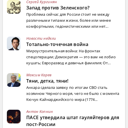
Сергей Кургинян
Запад против Зеленского?
Проблема сейчас для России стоит не между
различными типами жизни, более или менее
комфортными, гедонистическими или нет...
Новости недели
Тотально-точечная война
Мироустроительная война: На фронтах
спецоперации; Демократия — это вам не лобио
кушать; Евроразвод и девичья фамилия; От...
Максим Карев
Тяни, детка, тяни!
Анкара сделала заявку по итогам СВО стать
хозяином Черного моря, чего не было с момента
Кючук-Кайнарджийского мира (1774...
Антон Копнин
ПАСЕ утвердила штат гауляйтеров для
пост-России