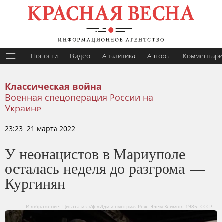
Новости
Видео
Аналитика
Авторы
Комментар
Классическая война
Военная спецоперация России на
Украине
23:23 21 марта 2022
У неонацистов в Мариуполе
осталась неделя до разгрома —
Кургинян
Изображение: Цитата из х∕ф «Иди и смотри». Реж. Элем Климов. 1985. СССР