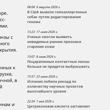
08:08 6 августа 2026 г.
В США вывели гипоаллергенных
ыре.
собак путем редактирования
сс-
генома
ими.
13:23 17 июля 2026 г.
инзы с
Ученые смогли выявить
невидимые ранние признаки
ного
старения кожи
крытия.
13:07 8 июля 2026 г.
Поцарапанные контактные линзы
больше не придется выбрасывать
енных к
рузке,
15:57 23 июня 2026 г.
ачной, в
Испания побила рекорд по
й
количеству научных проектов
высочайшего уровня
22:24 1 мая 2026 г.
инам и
Цитраконовая кислота заставляет