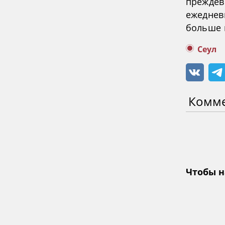
преждев
ежеднев
больше н
Сеул
Комм
Чтобы н