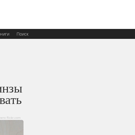
ниги
Поиск
инзы
вать
ero flickr.com