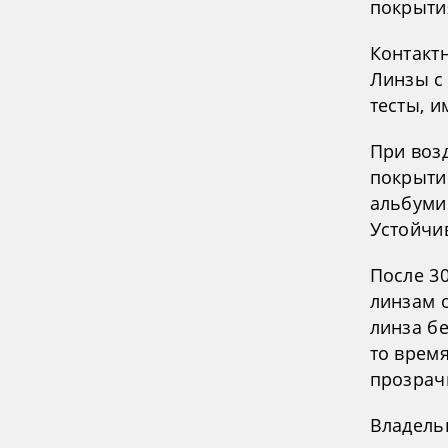
покрыти
Контактн
Линзы с
тесты, 
При воз
покрыти
альбуми
Устойчи
После 3
линзам 
линза б
то время
прозрач
Владель