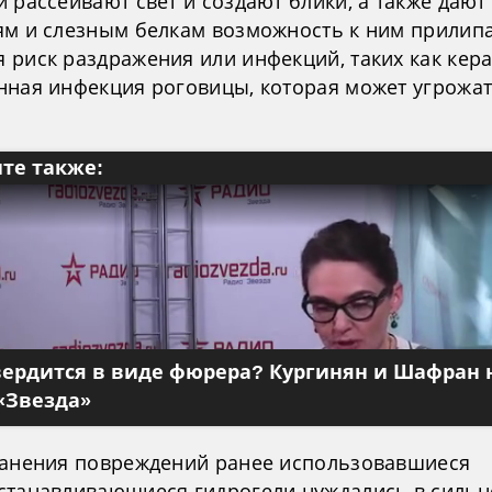
 рассеивают свет и создают блики, а также дают
ям и слезным белкам возможность к ним прилипа
 риск раздражения или инфекций, таких как кер
нная инфекция роговицы, которая может угрожа
те также:
вердится в виде фюрера? Кургинян и Шафран 
«Звезда»
ранения повреждений ранее использовавшиеся
станавливающиеся гидрогели нуждались в силь