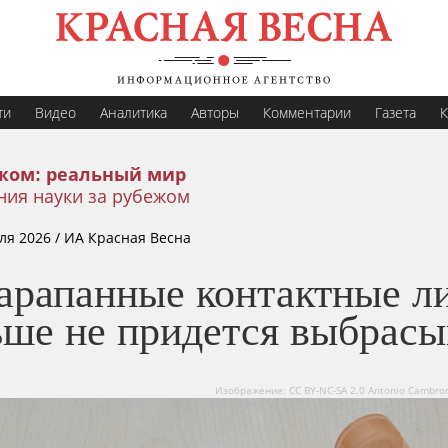
ти
Видео
Аналитика
Авторы
Комментарии
Газета
К
жом: реальный мир
ния науки за рубежом
ля 2026
/ ИА Красная Весна
арапанные контактные л
ьше не придется выбрасы
Изображение: CC BY-NC-SA 2.0 Antonio Cambron