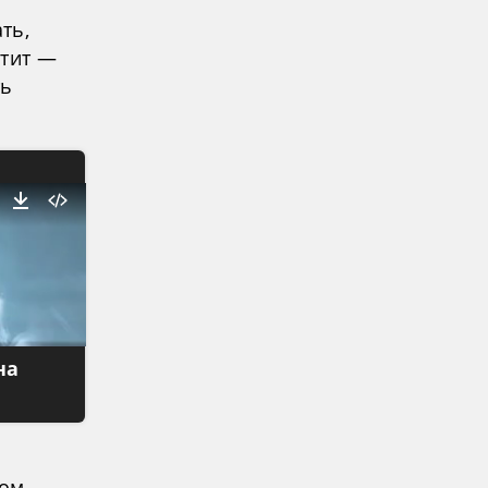
ть,
атит —
ть
на
ном