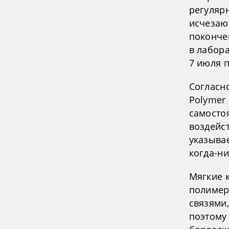
регуляр
исчезают
поконче
в лабор
7 июля п
Согласн
Polymer 
самосто
воздейс
указыва
когда-ни
Мягкие 
полимер
связями,
поэтому