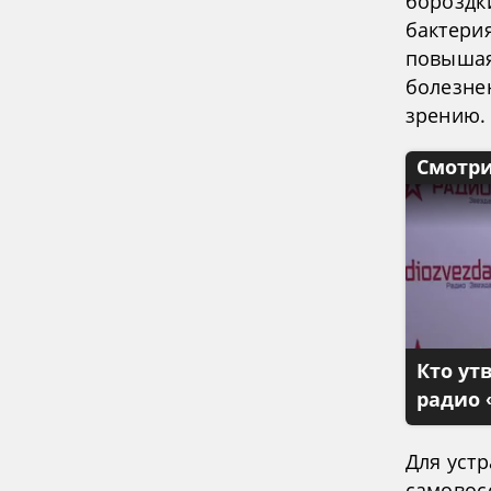
бороздки
бактери
повышая
болезне
зрению.
Смотри
Кто ут
радио 
Для уст
самовос