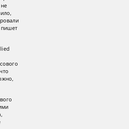
 не
вило,
ировали
, пишет
lied
асового
что
ожно,
ивого
ими
,
е