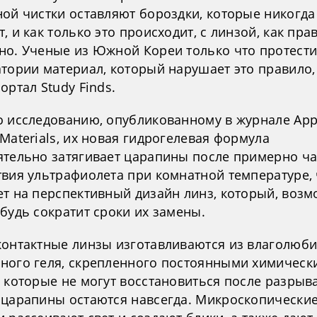
ной чистки оставляют бороздки, которые никогда
, и как только это происходит, с линзой, как пра
но. Ученые из Южной Кореи только что протест
атории материал, который нарушает это правило
ортал Study Finds.
о исследованию, опубликованному в журнале App
Materials, их новая гидрогелевая формула
ятельно затягивает царапины после примерно ч
твия ультрафиолета при комнатной температуре, 
ет на перспективный дизайн линз, который, возм
будь сократит сроки их замены.
контактные линзы изготавливаются из влаголюб
ного геля, скрепленного постоянными химическ
 которые не могут восстановиться после разрыва
 царапины остаются навсегда. Микроскопически