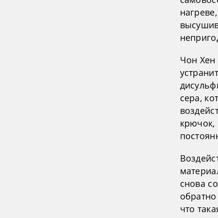
нагреве,
высушив
неприго
Чон Хен
устранит
дисульф
сера, ко
воздейс
крючок, 
постоян
Воздейс
материал
снова с
обратно
что так