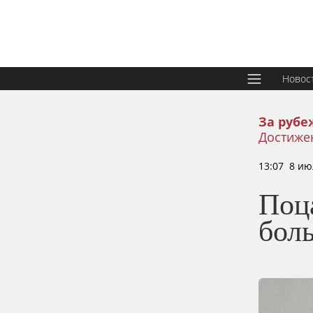
Новос
За рубе
Достиже
13:07 8 ию
Поц
бол