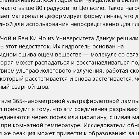
 часто выше 80 градусов по Цельсию. Такое наг
ает материал и деформирует форму линзы, что д
дной для использования непосредственно для гл
 Чой и Бен Ки Чо из Университета Данкук решили
ь этот недостаток. Их гидрогель основан на
идном сшивающем веществе — молекуле со связ
торая может распадаться и восстанавливаться по
твием ультрафиолетового излучения, работая ско
который расстегивается и снова застегивается, ч
ный сварной шов.
твие 365-нанометровой ультрафиолетовой лампы
 приводит к тому, что эти соединения разрываю
оединяются через порез или царапину, сшивая м
 при комнатной температуре. Исследователи обн
ая же реакция может привести к образованию за