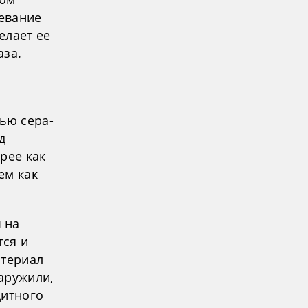
ревание
елает ее
аза.
ью сера-
д
рее как
ем как
 на
тся и
атериал
аружили,
щитного