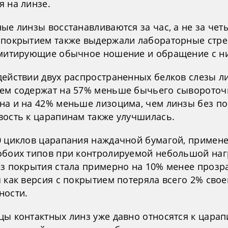
я на линзе.
ые линзы восстанавливаются за час, а не за чет
 покрытием также выдержали лабораторные стре
имитирующие обычное ношение и обращение с н
действии двух распространенных белков слезы л
ем содержат на 57% меньше бычьего сывороточ
на и на 42% меньше лизоцима, чем линзы без по
вость к царапинам также улучшилась.
0 циклов царапания наждачной бумагой, примен
обоих типов при контролируемой небольшой наг
ез покрытия стала примерно на 10% менее прозр
 как версия с покрытием потеряла всего 2% свое
ности.
цы контактных линз уже давно относятся к царап