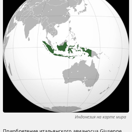
Индонезия на карте мира
Приобретение итальянского авианосца Giuseppe