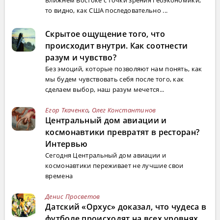
Ближнем Востоке с точки зрения геоэкономики,
то видно, как США последовательно ...
Скрытое ощущение того, что
происходит внутри. Как соотнести
разум и чувство?
Без эмоций, которые позволяют нам понять, как
мы будем чувствовать себя после того, как
сделаем выбор, наш разум мечется...
Егор Ткаченко
,
Олег Константинов
Центральный дом авиации и
космонавтики превратят в ресторан?
Интервью
Сегодня Центральный дом авиации и
космонавтики переживает не лучшие свои
времена
Денис Просветов
Датский «Орхус» доказал, что чудеса в
футболе происходят на всех уровнях