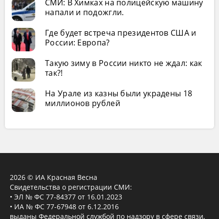
СМИ: В Химках на полицейскую машину
напали и подожгли.
Где будет встреча президентов США и
России: Европа?
Такую зиму в России никто не ждал: как
так?!
На Урале из казны были украдены 18
миллионов рублей
2026 © ИА Красная Весна
Свидетельства о регистрации СМИ:
• ЭЛ № ФС 77-84377 от 16.01.2023
• ИА № ФС 77-67948 от 6.12.2016
выданы Федеральной службой по надзору в сфере связи,