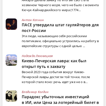
Анкара сделала заявку по итогам СВО стать
хозяином Черного моря, чего не было с момента
Кючук-Кайнарджийского мира (1774...
Антон Копнин
ПАСЕ утвердила штат гауляйтеров для
пост-России
Эти люди, называющие себя российскими
политиками, официально устроились на работу в
европейские структуры с одной целью ...
Надежда Ляховецкая
Киево-Печерская лавра: как был
открыт путь к захвату
Весной 2023 года события вокруг Киево-
Печерской лавры достигли той точки, после
которой стало ясно: речь идет уже не о в...
Владимир Колдин
Парадокс убыточных инвестиций
в ИИ, или Цена за лотерейный билет в